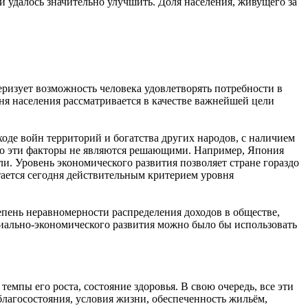
и удалось значительно улучшить. Доля населения, живущего за
еризует возможность человека удовлетворять потребности в
ня населения рассматривается в качестве важнейшей цели
ходе войн территорий и богатства других народов, с наличием
 что эти факторы не являются решающими. Например, Япония
ли. Уровень экономического развития позволяет стране гораздо
ается сегодня действительным критерием уровня
епень неравномерности распределения доходов в обществе,
иально-экономического развития можно было бы использовать
темпы его роста, состояние здоровья. В свою очередь, все эти
благосостояния, условия жизни, обеспеченность жильём,