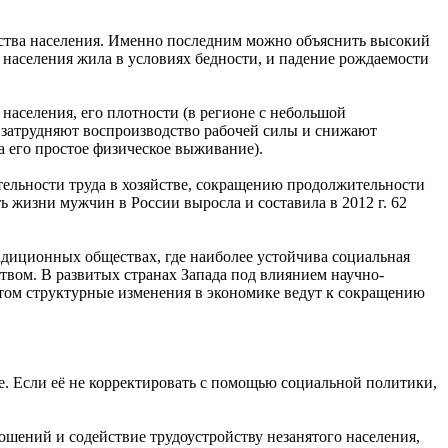
нства населения. Именно последним можно объяснить высокий
ь населения жила в условиях бедности, и падение рождаемости
населения, его плотности (в регионе с небольшой
ы затрудняют воспроизводство рабочей силы и снижают
а его простое физическое выживание).
тельности труда в хозяйстве, сокращению продолжительности
 жизни мужчин в России выросла и составила в 2012 г. 62
диционных обществах, где наиболее устойчива социальная
твом. В развитых странах Запада под влиянием научно-
том структурные изменения в экономике ведут к сокращению
е. Если её не корректировать с помощью социальной политики,
шений и содействие трудоустройству незанятого населения,