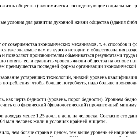
изнь общества (экономически господствующие социальные групп
 условия для развития духовной жизни общества (здания библиоте
т от совершенства экономических механизмов, т. е. способов и
ся уже знакомые вам из курсов истории и обществознания разде
 и позволяют производителям обмениваться результатами труда
но понять, если сравнить уровень жизни общества на основе на
в чём преимущества последней формы организации экономической
зование устаревших технологий, низкий уровень квалификации 
 потребления: чтобы больше потреблять, надо больше производи
ь, как черта бедности (уровень, порог бедности). Уровнем бе
печить его физический (физиологический) прожиточный миниму
оходах менее 1,25 долл. в день на человека. Согласно его данн
о 64 млн человек жили в условиях крайней нищеты.
вило, чем богаче страна в целом, тем выше уровень её национал