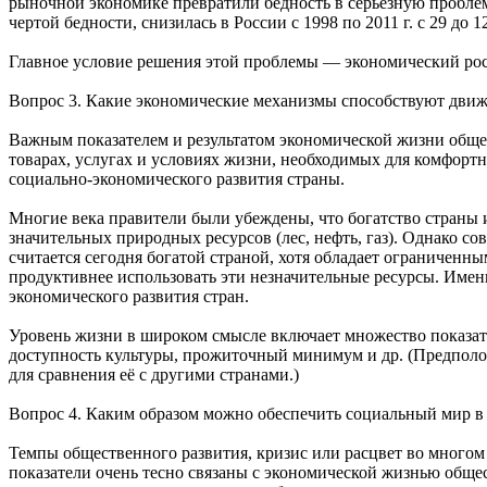
рыночной экономике превратили бедность в серьёзную проблему
чертой бедности, снизилась в России с 1998 по 2011 г. с 29 до 12,6
Главное условие решения этой проблемы — экономический рос
Вопрос 3. Какие экономические механизмы способствуют движ
Важным показателем и результатом экономической жизни общест
товарах, услугах и условиях жизни, необходимых для комфорт
социально-экономического развития страны.
Многие века правители были убеждены, что богатство страны и 
значительных природных ресурсов (лес, нефть, газ). Однако с
считается сегодня богатой страной, хотя обладает ограниченны
продуктивнее использовать эти незначительные ресурсы. Имен
экономического развития стран.
Уровень жизни в широком смысле включает множество показате
доступность культуры, прожиточный минимум и др. (Предполож
для сравнения её с другими странами.)
Вопрос 4. Каким образом можно обеспечить социальный мир в
Темпы общественного развития, кризис или расцвет во многом з
показатели очень тесно связаны с экономической жизнью общес