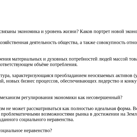
 связаны экономика и уровень жизни? Каков портрет новой экон
озяйственная деятельность общества, а также совокупность отн
рения материальных и духовных потребностей людей массой тов
соответствующем объёме потребления.
ура, характеризующаяся преобладанием неосязаемых активов (у
й, новых бизнес процессов, обеспечивающих лидерство и конку
 механизм регулирования экономики как несовершенный?
не может рассматриваться как полностью идеальная форма. Всё
а проблематичными возможностями рынка в достижении на Земле
данного социального неравенства.
социальное неравенство?