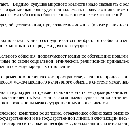
ют... Видимо, будущее мирового хозяйства надо связывать с б
ме возрастающая роль будет принадлежать наряду с отношениям
жествами субъектов общественно-экономических отношений.
курсу обществознания, предложите возможные (кроме рыночного
ого культурного сотрудничества приобретают особое значение.
ых контактов с народами других государств.
туального общения, подразумевает взаимное обогащение новыми 
ные по своей социальной, этнической, религиозной принадлежн
ременных международных отношений.
в современном политическом пространстве, активные процессы 
просам международного культурного обмена в системе междуна
ости культуры и отражает основные этапы ее формирования, ко
ных отношений. Культурные связи имеют существенное отличие
онтакты осложнены межгосударственными конфликтами.
 сложное, комплексное явление, отражающее общие закономерн
государственной и не государственной линии, включающий весь
и исторически сложившиеся формы, обладающий значительной 