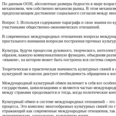
По данным ООН, абсолютные размеры бедности в мире возраста
механизмом, чем собственно механизм рынка. В этом механиз
предполагающим достижение социального согласия между мно
Вопрос 3. Используя содержание параграфа и свои знания по 
участниками общественно-экономических отношений.
В современных международных отношениях вопросы международн
пристального внимания вопросам построения прочных культурн
Культура, будучи процессом духовного, творческого, интеллек
образом, важную коммуникативную функцию, объединяя различ
«языком», на котором может быть построена вся система сов
Теоретическая и практическая значимость культурных связей 
культурной экспансии диктуют необходимость обращения к во
Международный культурный обмен включает в себя все особенн
государствами, цивилизациями и являются частью международ
между странами продолжается и тогда, когда политические к
Культурный обмен в системе международных отношений – это
процесса. Это комплекс многообразных культурных связей по 
отражающий как современные международные отношения, так 
экономическую, социальную, культурную жизнь.