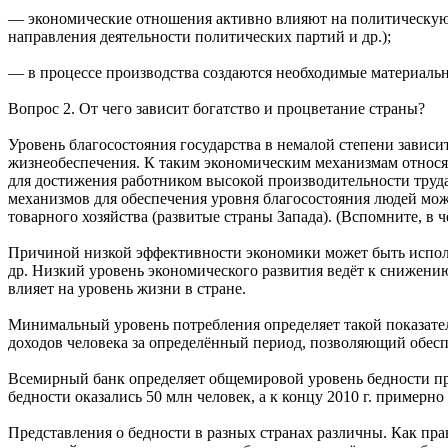
— экономические отношения активно влияют на политическую ж
направления деятельности политических партий и др.);
— в процессе производства создаются необходимые материальные
Вопрос 2. От чего зависит богатство и процветание страны?
Уровень благосостояния государства в немалой степени зависи
жизнеобеспечения. К таким экономическим механизмам относят
для достижения работником высокой производительности труда
механизмов для обеспечения уровня благосостояния людей мож
товарного хозяйства (развитые страны Запада). (Вспомните, 
Причиной низкой эффективности экономики может быть исполь
др. Низкий уровень экономического развития ведёт к снижению
влияет на уровень жизни в стране.
Минимальный уровень потребления определяет такой показател
доходов человека за определённый период, позволяющий обес
Всемирный банк определяет общемировой уровень бедности при д
бедности оказались 50 млн человек, а к концу 2010 г. примерн
Представления о бедности в разных странах различны. Как пра