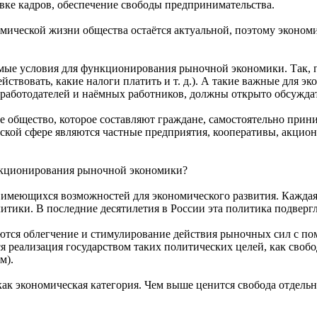
вке кадров, обеспечение свободы предпринимательства.
мической жизни общества остаётся актуальной, поэтому эконом
мые условия для функционирования рыночной экономики. Так, п
ствовать, какие налоги платить и т. д.). А такие важные для э
аботодателей и наёмных работников, должны открыто обсуждать
кое общество, которое составляют граждане, самостоятельно пр
кой сфере являются частные предприятия, кооперативы, акцион
ункционирования рыночной экономики?
имеющихся возможностей для экономического развития. Каждая 
литики. В последние десятилетия в России эта политика подверг
ются облегчение и стимулирование действия рыночных сил с п
реализация государством таких политических целей, как свобо
м).
как экономическая категория. Чем выше ценится свобода отдельн