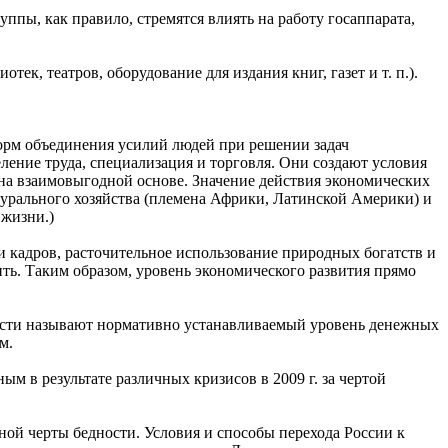
ы, как правило, стремятся влиять на работу госаппарата,
к, театров, оборудование для издания книг, газет и т. п.).
 форм объединения усилий людей при решении задач
ление труда, специализация и торговля. Они создают условия
 на взаимовыгодной основе. Значение действия экономических
турального хозяйства (племена Африки, Латинской Америки) и
 жизни.)
кадров, расточительное использование природных богатств и
ть. Таким образом, уровень экономического развития прямо
дности называют нормативно устанавливаемый уровень денежных
м.
ым в результате различных кризисов в 2009 г. за чертой
ьной черты бедности. Условия и способы перехода России к