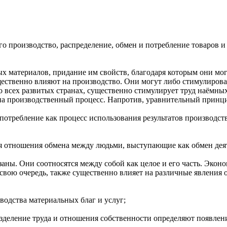
о производство, распределение, обмен и потребление товаров и
х материалов, придание им свойств, благодаря которым они мо
щественно влияют на производство. Они могут либо стимулирова
во всех развитых странах, существенно стимулирует труд наёмн
на производственный процесс. Напротив, уравнительный принци
отребление как процесс использования результатов производст
 отношения обмена между людьми, выступающие как обмен деят
заны. Они соотносятся между собой как целое и его часть. Экон
 свою очередь, также существенно влияет на различные явления
одства материальных благ и услуг;
деление труда и отношения собственности определяют появлени