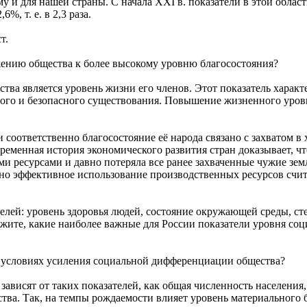
 и для нашей страны. С начала XXI в. показатели в этой област
%, т. е. в 2,3 раза.
т.
ению общества к более высокому уровню благосостояния?
ва является уровень жизни его членов. Этот показатель характ
ного и безопасного существования. Повышение жизненного уров
соответственно благосостояние её народа связано с захватом в 
овременная история экономического развития стран доказывает,
ми ресурсами и давно потеряла все ранее захваченные чужие зем
но эффективное использование производственных ресурсов счит
лей: уровень здоровья людей, состояние окружающей среды, ст
ите, какие наиболее важные для России показатели уровня соц
 условиях усиления социальной дифференциации общества?
ависят от таких показателей, как общая численность населения, 
тва. Так, на темпы рождаемости влияет уровень материального 