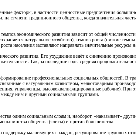
венные факторы, в частности ценностные предпочтения больши
и, на ступени традиционного общества, когда значительная част
 темпов экономического развития зависит от общей численности 
сохраняется натуральное хозяйство), темпов роста (низкие темп
роста населения заставляют направлять значительные ресурсы н
мического развития. Его ухудшение ведёт к снижению производи
ительности. Так, за последние годы средняя продолжительность
а формирование профессиональных социальных общностей. В тра
связанные с натуральным хозяйством, мелкотоварным производс
генция, управленцы, высококвалифицированные рабочие). При э
ц между ним и другими социальными группами.
ества одним социальным слоям и, наоборот, «наказывает» други
 меньшинства общества (элиты) и против большинства.
а поддержку малоимущих граждан, регулирование трудовых отно