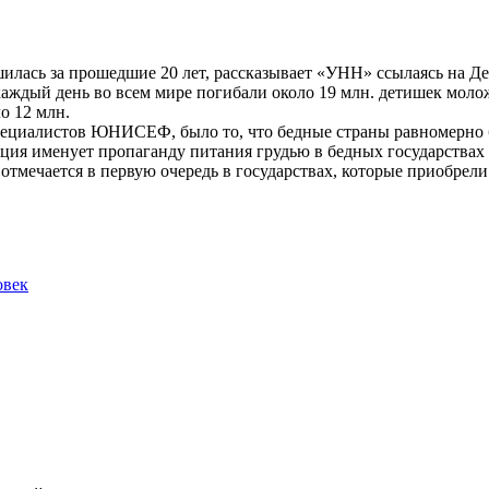
ьшилась за прошедшие 20 лет, рассказывает «УНН» ссылаясь н
аждый день во всем мире погибали около 19 млн. детишек моложе
о 12 млн.
пециалистов ЮНИСЕФ, было то, что бедные страны равномерно 
ция именует пропаганду питания грудью в бедных государствах
 отмечается в первую очередь в государствах, которые приоб
овек