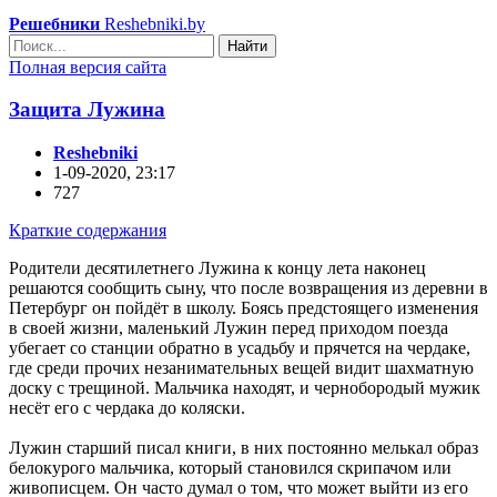
Решебники
Reshebniki.by
Найти
Полная версия сайта
Защита Лужина
Reshebniki
1-09-2020, 23:17
727
Краткие содержания
Родители десятилетнего Лужина к концу лета наконец
решаются сообщить сыну, что после возвращения из деревни в
Петербург он пойдёт в школу. Боясь предстоящего изменения
в своей жизни, маленький Лужин перед приходом поезда
убегает со станции обратно в усадьбу и прячется на чердаке,
где среди прочих незанимательных вещей видит шахматную
доску с трещиной. Мальчика находят, и чернобородый мужик
несёт его с чердака до коляски.
Лужин старший писал книги, в них постоянно мелькал образ
белокурого мальчика, который становился скрипачом или
живописцем. Он часто думал о том, что может выйти из его