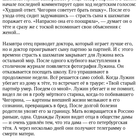
начале последней комментирует один ход недетским голосом:
«Худший ответ. Чигорин советует брать пешку». После его
ухода отец сидит задумавшись — страсть сына к шахматам
поражает его. «Напрасно она его поощряла», — думает он о
тёте и сразу же с тоской вспоминает свои объяснения с
женой...
Назавтра отец приводит доктора, который играет лучше его,
но и доктор проигрывает сыну партию за партией. И с этого
времени страсть к шахматам закрывает для Лужина весь
остальной мир. После одного клубного выступления в
столичном журнале появляется фотография Лужина. Он
отказывается посещать школу. Его упрашивают в
продолжение недели. Всё решается само собой. Когда Лужин
убегает из дому к тёте, то встречает её в трауре: «Твой старый
партнёр умер. Поедем со мной». Лужин убегает и не помнит,
видел ли он в гробу мёртвого старика, когда-то побивавшего
Чигорина, — картины внешней жизни мелькают в его
сознании, превращаясь в бред. После долгой болезни
родители увозят его за границу. Мать возвращается в Россию
раньше, одна. Однажды Лужин видит отца в обществе дамы
— и очень удивлён тем, что эта дама — его петербургская
тётя. А через несколько дней они получают телеграмму о
смерти матери.