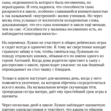
сына, недюжинность которого была несомненна, но
неразгаданна. И отец надеялся, что способности сына
раскроются в школе, особенно славившейся внимательностью
к так называемой «внутренней» жизни учеников. Но через
месяц отец услышал от воспитателя холодноватые слова,
доказывающие, что его сына понимают в школе ещё меньше,
чем он сам: «Способности у мальчика несомненно есть, но
наблюдается некоторая вялость».
На переменах Лужин не участвует в общих ребяческих играх
и сидит всегда в одиночестве. К тому же сверстники находят
странную забаву в том, чтобы смеяться над Лужиным по
поводу отцовских книжек, обзывая его по имени одного из
героев Антошей. Когда дома родители пристают к сыну с
расспросами о школе, происходит ужасное: он как бешеный
опрокидывает на стол чашку с блюдцем.
Только в апреле наступает для мальчика день, когда у него
появляется увлечение, на котором обречена сосредоточиться
вся его жизнь. На музыкальном вечере скучающая тётя,
троюродная сестра матери, даёт ему простейший урок игры в
шахматы.
Через несколько дней в школе Лужин наблюдает шахматную
партию одноклассников и чувствует, что каким-то образом