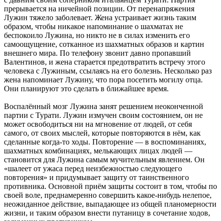
прерывается на ничейной позиции. От перенапряжения
Лужин тяжело заболевает. Жена устраивает жизнь таким
образом, чтобы никакое напоминание о шахматах не
беспокоило Лужина, но никто не в силах изменить его
самоощущение, сотканное из шахматных образов и картин
внешнего мира. По телефону звонит давно пропавший
Валентинов, и жена старается предотвратить встречу этого
человека с Лужиным, ссылаясь на его болезнь. Несколько раз
жена напоминает Лужину, что пора посетить могилу отца.
Они планируют это сделать в ближайшее время.
Воспалённый мозг Лужина занят решением неоконченной
партии с Турати. Лужин измучен своим состоянием, он не
может освободиться ни на мгновение от людей, от себя
самого, от своих мыслей, которые повторяются в нём, как
сделанные когда-то ходы. Повторение — в воспоминаниях,
шахматных комбинациях, мелькающих лицах людей —
становится для Лужина самым мучительным явлением. Он
«шалеет от ужаса перед неизбежностью следующего
повторения» и придумывает защиту от таинственного
противника. Основной приём защиты состоит в том, чтобы по
своей воле, преднамеренно совершить какое-нибудь нелепое,
неожиданное действие, выпадающее из общей планомерности
жизни, и таким образом внести путаницу в сочетание ходов,