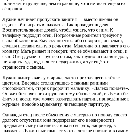
понимает игру лучше, чем играющие, хотя не знает ещё всех
её правил.
Лужин начинает пропускать занятия — вместо школы он
ездит к тёте играть в шахматы. Так проходит неделя.
Воспитатель звонит домой, чтобы узнать, что с ним. К
телефону подходит отец. Потрясённые родители требуют у
сына объяснения. Ему скучно что-либо говорить, он зевает,
слушая наставительную речь отца. Мальчика отправляют в его
комнату. Мать рыдает и говорит, что её обманывают и отец, и
сын. Отец думает с грустью о том, как трудно исполнять долг,
не ходить туда, куда тянет неудержимо, а тут ещё эти
странности с сыном...
Лужин выигрывает у старика, часто приходящего к тёте с
цветами. Впервые столкнувшись с такими ранними
способностями, старик пророчит мальчику: «Далеко пойдёте».
Он же объясняет нехитрую систему обозначений, и Лужин без
фигур и доски уже может разыгрывать партии, приведённые в
журнале, подобно музыканту, читающему партитуру.
Однажды отец после объяснения с матерью по поводу своего
долгого отсутствия (она подозревает его в неверности)
предлагает сыну посидеть с ним и сыграть, например, в
шахматы. Лужин выигрывает у отца четыре партии и в самом