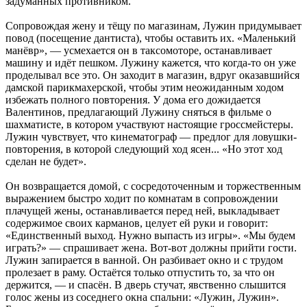
задуманных противником.
Сопровождая жену и тёщу по магазинам, Лужин придумывает
повод (посещение дантиста), чтобы оставить их. «Маленький
манёвр», — усмехается он в таксомоторе, останавливает
машину и идёт пешком. Лужину кажется, что когда-то он уже
проделывал все это. Он заходит в магазин, вдруг оказавшийся
дамской парикмахерской, чтобы этим неожиданным ходом
избежать полного повторения. У дома его дожидается
Валентинов, предлагающий Лужину сняться в фильме о
шахматисте, в котором участвуют настоящие гроссмейстеры.
Лужин чувствует, что кинематограф — предлог для ловушки-
повторения, в которой следующий ход ясен... «Но этот ход
сделан не будет».
Он возвращается домой, с сосредоточенным и торжественным
выражением быстро ходит по комнатам в сопровождении
плачущей жены, останавливается перед ней, выкладывает
содержимое своих карманов, целует ей руки и говорит:
«Единственный выход. Нужно выпасть из игры». «Мы будем
играть?» — спрашивает жена. Вот-вот должны прийти гости.
Лужин запирается в ванной. Он разбивает окно и с трудом
пролезает в раму. Остаётся только отпустить то, за что он
держится, — и спасён. В дверь стучат, явственно слышится
голос жены из соседнего окна спальни: «Лужин, Лужин».