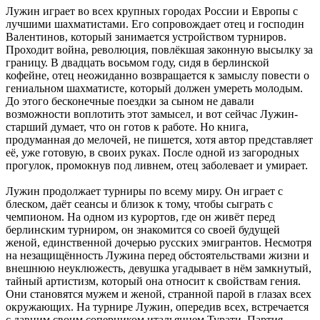
Лужин играет во всех крупных городах России и Европы с
лучшими шахматистами. Его сопровождает отец и господин
Валентинов, который занимается устройством турниров.
Проходит война, революция, повлёкшая законную высылку за
границу. В двадцать восьмом году, сидя в берлинской
кофейне, отец неожиданно возвращается к замыслу повести о
гениальном шахматисте, который должен умереть молодым.
До этого бесконечные поездки за сыном не давали
возможности воплотить этот замысел, и вот сейчас Лужин-
старший думает, что он готов к работе. Но книга,
продуманная до мелочей, не пишется, хотя автор представляет
её, уже готовую, в своих руках. После одной из загородных
прогулок, промокнув под ливнем, отец заболевает и умирает.
Лужин продолжает турниры по всему миру. Он играет с
блеском, даёт сеансы и близок к тому, чтобы сыграть с
чемпионом. На одном из курортов, где он живёт перед
берлинским турниром, он знакомится со своей будущей
женой, единственной дочерью русских эмигрантов. Несмотря
на незащищённость Лужина перед обстоятельствами жизни и
внешнюю неуклюжесть, девушка угадывает в нём замкнутый,
тайный артистизм, который она относит к свойствам гения.
Они становятся мужем и женой, странной парой в глазах всех
окружающих. На турнире Лужин, опередив всех, встречается
с давним своим соперником итальянцем Турати. Партия