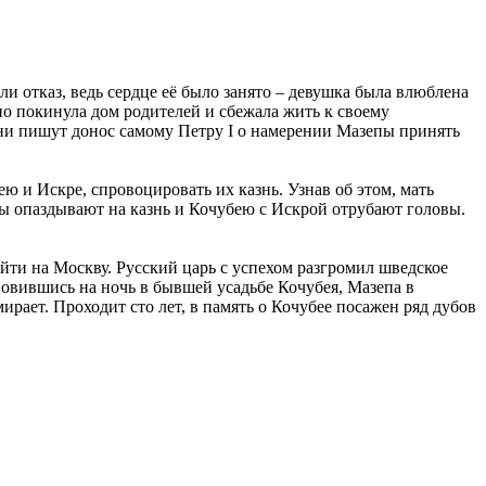
 отказ, ведь сердце её было занято – девушка была влюблена
но покинула дом родителей и сбежала жить к своему
они пишут донос самому Петру I о намерении Мазепы принять
ю и Искре, спровоцировать их казнь. Узнав об этом, мать
ны опаздывают на казнь и Кочубею с Искрой отрубают головы.
йти на Москву. Русский царь с успехом разгромил шведское
овившись на ночь в бывшей усадьбе Кочубея, Мазепа в
ирает. Проходит сто лет, в память о Кочубее посажен ряд дубов