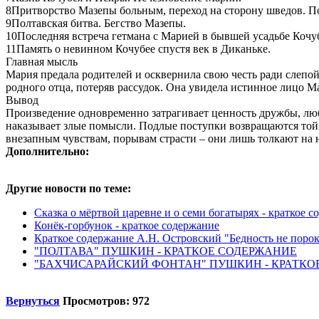
8Притворство Мазепы больным, переход на сторону шведов. По
9Полтавская битва. Бегство Мазепы.
10Последняя встреча гетмана с Марией в бывшей усадьбе Кочу
11Память о невинном Кочубее спустя век в Диканьке.
Главная мысль
Мария предала родителей и осквернила свою честь ради слепой
родного отца, потеряв рассудок. Она увидела истинное лицо 
Вывод
Произведение одновременно затрагивает ценность дружбы, люб
наказывает злые помысли. Подлые поступки возвращаются той ж
внезапным чувствам, порывам страсти – они лишь толкают на 
Дополнительно:
Другие новости по теме:
Сказка о мёртвой царевне и о семи богатырях - краткое 
Конёк-горбунок - краткое содержание
Краткое содержание А.Н. Островский "Бедность не поро
"ПОЛТАВА" ПУШКИН - КРАТКОЕ СОДЕРЖАНИЕ
"БАХЧИСАРАЙСКИЙ ФОНТАН" ПУШКИН - КРАТКО
Вернуться
Просмотров: 972