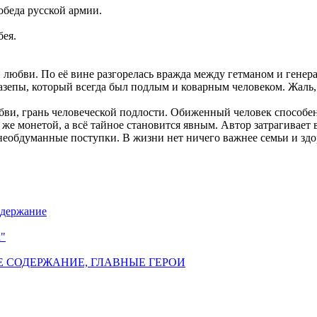
беда русской армии.
бея.
 любви. По её вине разгорелась вражда между гетманом и генера
Мазепы, который всегда был подлым и коварным человеком. Жаль,
ви, грань человеческой подлости. Обиженный человек способен
е монетой, а всё тайное становится явным. Автор затрагивает 
необдуманные поступки. В жизни нет ничего важнее семьи и здо
содержание
к"
Е СОДЕРЖАНИЕ, ГЛАВНЫЕ ГЕРОИ