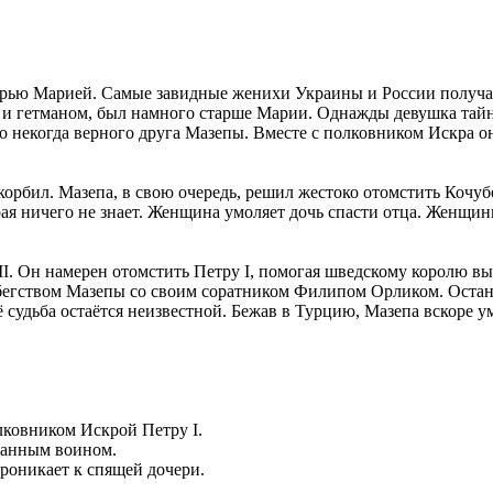
рью Марией. Самые завидные женихи Украины и России получали
ца и гетманом, был намного старше Марии. Однажды девушка тай
го некогда верного друга Мазепы. Вместе с полковником Искра 
корбил. Мазепа, в свою очередь, решил жестоко отомстить Кочубе
рая ничего не знает. Женщина умоляет дочь спасти отца. Женщи
I. Он намерен отомстить Петру I, помогая шведскому королю вы
я бегством Мазепы со своим соратником Филипом Орликом. Остан
 судьба остаётся неизвестной. Бежав в Турцию, Мазепа вскоре ум
лковником Искрой Петру I.
еданным воином.
роникает к спящей дочери.