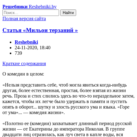
Решебники
Reshebniki.by
Найти
Полная версия сайта
Статья «Мильои терзаний »
Reshebniki
24-11-2020, 18:40
739
Краткие содержания
О комедии в целом:
«Нельзя представить себе, чтоб могла явиться когда-нибудь
другая, более естественная, простая, более взятая из жизни
речь. Проза и стих слились здесь во что-то нераздельное затем,
кажется, чтобы их легче было удержать в памяти и пустить
опять в оборот... шутку и злость русского ума и языка. «Горе
от ума»... — комедия жизни».
«Полотно ее (комедии) захватывает длинный период русской
жизни — от Екатерины до императора Николая. В группе
двадцати лиц отразилась, как луч света в капле воды, вся