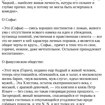
Чацкий... наиболее живая личность, натура его сильнее и
глубже прочих лиц и потому не могла быть исчерпана в
комедии».
О Софье:
«Это (Софья) — смесь хороших инстинктов с ложью, живого
ума с отсутствием всякого намека на идеи и убеждения,
путаница понятий, умственная и нравственная слепота — все
это не имеет в ней характера личных пороков, а является как
общие черты ее круга... Софья... прячет в тени что-то свое,
горячее, нежное, даже мечтательное. Остальное принадлежит
воспитанию».
О фамусовском обществе:
«Этот муж (Горич), недавно еще бодрый и живой человек,
теперь опустившийся, облекшийся, как в халат, в московскую
жизнь барин, «муж-мальчик, муж-слуга», идеал московских
мужей... Эта Хлестова, остаток екатерининского века, с
моськой, с арапкой-девочкой, — эта княгиня и князь Петр
Ильич — без слова, но такая говорящая руина прошлого, —
Загорецкий, явный мошенник, спасающийся от тюрьмы в
лучших гостиных и откупающийся угодливостью вроде
собачьих поносок, и эти N. N. и все толки их, и все