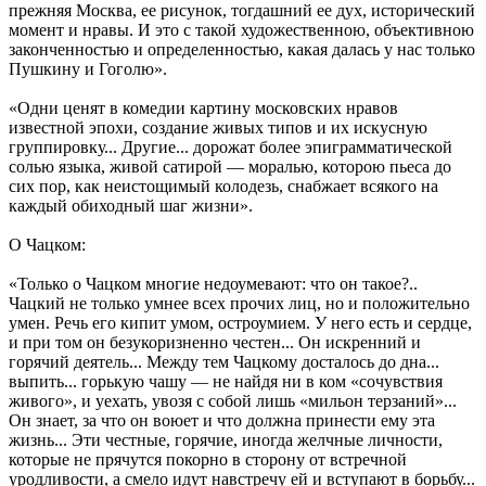
прежняя Москва, ее рисунок, тогдашний ее дух, исторический
момент и нравы. И это с такой художественною, объективною
законченностью и определенностью, какая далась у нас только
Пушкину и Гоголю».
«Одни ценят в комедии картину московских нравов
известной эпохи, создание живых типов и их искусную
группировку... Другие... дорожат более эпиграмматической
солью языка, живой сатирой — моралью, которою пьеса до
сих пор, как неистощимый колодезь, снабжает всякого на
каждый обиходный шаг жизни».
О Чацком:
«Только о Чацком многие недоумевают: что он такое?..
Чацкий не только умнее всех прочих лиц, но и положительно
умен. Речь его кипит умом, остроумием. У него есть и сердце,
и при том он безукоризненно честен... Он искренний и
горячий деятель... Между тем Чацкому досталось до дна...
выпить... горькую чашу — не найдя ни в ком «сочувствия
живого», и уехать, увозя с собой лишь «мильон терзаний»...
Он знает, за что он воюет и что должна принести ему эта
жизнь... Эти честные, горячие, иногда желчные личности,
которые не прячутся покорно в сторону от встречной
уродливости, а смело идут навстречу ей и вступают в борьбу...