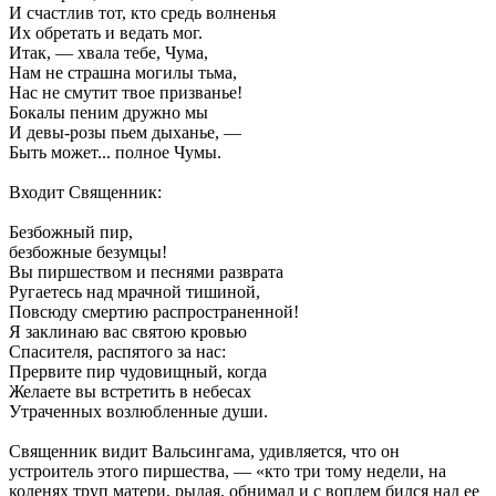
И счастлив тот, кто средь волненья
Их обретать и ведать мог.
Итак, — хвала тебе, Чума,
Нам не страшна могилы тьма,
Нас не смутит твое призванье!
Бокалы пеним дружно мы
И девы-розы пьем дыханье, —
Быть может... полное Чумы.
Входит Священник:
Безбожный пир,
безбожные безумцы!
Вы пиршеством и песнями разврата
Ругаетесь над мрачной тишиной,
Повсюду смертию распространенной!
Я заклинаю вас святою кровью
Спасителя, распятого за нас:
Прервите пир чудовищный, когда
Желаете вы встретить в небесах
Утраченных возлюбленные души.
Священник видит Вальсингама, удивляется, что он
устроитель этого пиршества, — «кто три тому недели, на
коленях труп матери, рыдая, обнимал и с воплем бился над ее