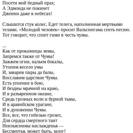
Посети мой бедный прах;
А Эдмонда не покинет
Дженни даже в небесах!
Слышится стук колес. Едет телега, наполненная мертвыми
телами. «Молодой человек» просит Вальсингама спеть песню.
Тот говорит, что споет гимн в честь чумы.
...
Как от проказницы зимы,
Запремся также от Чумы!
Зажжем огни, нальем бокалы,
Утопим весело умы
И, заварив пиры да балы,
Восславим царствие Чумы.
Есть упоение в бою,
И бездны мрачной на краю,
И в разъяренном океане,
Средь грозных волн и бурной тьмы,
И в аравийском урагане,
И в дуновении Чумы.
Все, все, что гибелью грозит,
Для сердца смертного таит
Неизъяснимы наслажденья —
Бессмертья, может быть, залог!