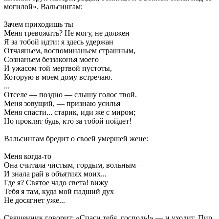
могилой». Вальсингам:
Зачем приходишь ты
Меня тревожить? Не могу, не должен
Я за тобой идти: я здесь удержан
Отчаяньем, воспоминаньем страшным,
Сознаньем беззаконья моего
И ужасом той мертвой пустоты,
Которую в моем дому встречаю.
...
Отселе — поздно — слышу голос твой.
Меня зовущий, — признаю усилья
Меня спасти... старик, иди же с миром;
Но проклят будь, кто за тобой пойдет!
Вальсингам бредит о своей умершей жене:
Меня когда-то
Она считала чистым, гордым, вольным —
И знала рай в объятиях моих...
Где я? Святое чадо света! вижу
Тебя я там, куда мой падший дух
Не досягнет уже...
Священник говорит: «Спаси тебя, господь!» — и уходит. Пир