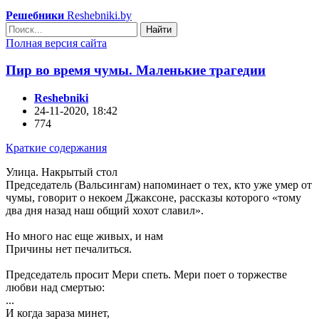
Решебники
Reshebniki.by
Найти
Полная версия сайта
Пир во время чумы. Маленькие трагедии
Reshebniki
24-11-2020, 18:42
774
Краткие содержания
Улица. Накрытый стол
Председатель (Вальсингам) напоминает о тех, кто уже умер от
чумы, говорит о некоем Джаксоне, рассказы которого «тому
два дня назад наш общий хохот славил».
Но много нас еще живых, и нам
Причины нет печалиться.
Председатель просит Мери спеть. Мери поет о торжестве
любви над смертью:
...
И когда зараза минет,