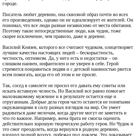
городе.
Писатель любит деревню, она сквозной образ почти во всех
его произведениях, однако он не идеализирует ее жителей. Он
понимал, что все люди разные независимо от места обитания.
Поэтому такие непосредственные люди, как чудик, тоже
скорее исключение, чем правило, даже в деревне.
Василий Князев, которого все считают чудиком, олицетворяет
лучшие качества настоящих людей – бескорыстность,
честность, оптимизм. Да, у него есть и недостатки – он
слишком наивен, инфантилен и не уверен в себе. Герой
стремится понравиться людям и с детской наивностью рвется
всем помогать, когда его об этом и не просят.
Так, сосед в самолете не просил его давать ему советы или
искать вставную челюсть. Но Василий все равно помогает
малознакомому мужчине и в результате остается еще и
отруганным. Добрые дела героя часто остаются не понятыми
окружающими в силу разных взглядов на мир. Он умеет
радоваться даже мелочам, когда другие могут не заметить и
что-то важное. Например, жена брата не смогла оценить
действительно хорошую творческую работу героя. Но Чудик и
это смог преодолеть, когда вернулся в родную деревню,
вдохнул родной воздух, побежал под дождем. Это доказывает