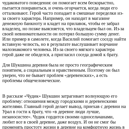
чудаковатого поведения: он помогает всем бескорыстно,
пытается понравиться, и очень огорчается, когда люди его
отталкивают. Герой часто попадает в смешные переделки из-
за своего характера. Например, он находит в магазине
денежную банкноту и кладет на прилавок, чтобы ее забрал
владелец, но позже выясняется, что владельцем был он. Из-за
своей невнимательности он потерял большую сумму денег.
Или пример в самолете, когда Василий помогает соседу найти
вставную челюсть, но в результате выслушивает ворчание
малознакомого человека. Из-за своего мягкого характера
герой даже не обиделся, а пригласил соседа домой к брату.
Для Шукшина деревня была не просто географическим
понятием, а социальным и нравственным. Поэтому он был
уверен, что не бывает проблем «деревенских», а есть
проблемы общечеловеческие.
В рассказе «Чудик» Шукшин затрагивает волнующую его
проблему: отношения между городскими и деревенскими
жителями. Главный герой делает вывод, приехав с деревни на
Урал в гости к брату, что «в деревне люди лучше,
незаносистее». Чудик гордится своими односельчанами,
любит все в своей деревне, даже воздух. И он не смог бы
променять простоту жизни в деревне на комфортную жизнь в