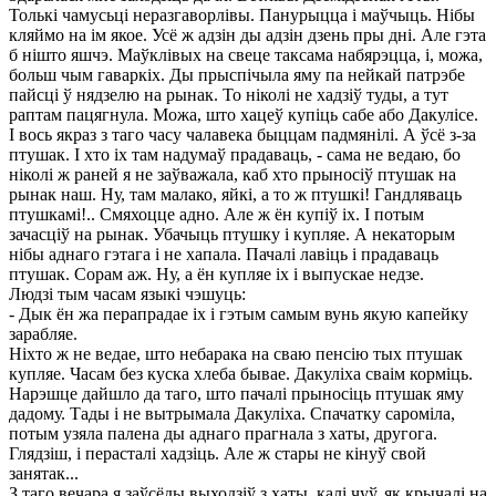
Толькі чамусьці неразгаворлівы. Панурыцца і маўчыць. Нібы
кляймо на ім якое. Усё ж адзін ды адзін дзень пры дні. Але гэта
б нішто яшчэ. Маўклівых на свеце таксама набярэцца, і, можа,
больш чым гаваркіх. Ды прыспічыла яму па нейкай патрэбе
пайсці ў нядзелю на рынак. То ніколі не хадзіў туды, а тут
раптам пацягнула. Можа, што хацеў купіць сабе або Дакулісе.
І вось якраз з таго часу чалавека быццам падмянілі. А ўсё з-за
птушак. І хто іх там надумаў прадаваць, - сама не ведаю, бо
ніколі ж раней я не заўважала, каб хто прыносіў птушак на
рынак наш. Ну, там малако, яйкі, а то ж птушкі! Гандляваць
птушкамі!.. Смяхоцце адно. Але ж ён купіў іх. І потым
зачасціў на рынак. Убачыць птушку і купляе. А некаторым
нібы аднаго гэтага і не хапала. Пачалі лавіць і прадаваць
птушак. Сорам аж. Ну, а ён купляе іх і выпускае недзе.
Людзі тым часам языкі чэшуць:
- Дык ён жа перапрадае іх і гэтым самым вунь якую капейку
зарабляе.
Ніхто ж не ведае, што небарака на сваю пенсію тых птушак
купляе. Часам без куска хлеба бывае. Дакуліха сваім корміць.
Нарэшце дайшло да таго, што пачалі прыносіць птушак яму
дадому. Тады і не вытрымала Дакуліха. Спачатку сароміла,
потым узяла палена ды аднаго прагнала з хаты, другога.
Глядзіш, і перасталі хадзіць. Але ж стары не кінуў свой
занятак...
З таго вечара я заўсёды выходзіў з хаты, калі чуў, як крычалі на