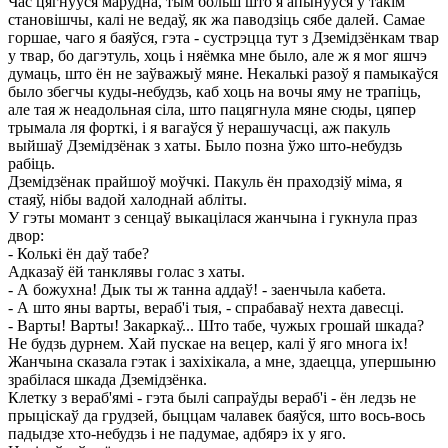
Час цягнуўся марудна, тым больш што я апынуўся ў такім
становішчы, калі не ведаў, як жа паводзіць сябе далей. Самае
горшае, чаго я баяўся, гэта - сустрэцца тут з Дземідзёнкам твар
у твар, бо дагэтуль, хоць і няёмка мне было, але ж я мог яшчэ
думаць, што ён не заўважыў мяне. Некалькі разоў я памыкаўся
было збегчы куды-небудзь, каб хоць на вочы яму не трапіць,
але тая ж неадольная сіла, што пацягнула мяне сюды, цяпер
трымала ля форткі, і я вагаўся ў нерашучасці, аж пакуль
выйшаў Дземідзёнак з хаты. Было позна ўжо што-небудзь
рабіць.
Дземідзёнак прайшоў моўчкі. Пакуль ён праходзіў міма, я
стаяў, нібы вадой халоднай абліты.
У гэты момант з сенцаў выкацілася жанчына і гукнула праз
двор:
- Колькі ён даў табе?
Адказаў ёй танклявы голас з хаты.
- А божухна! Дык ты ж танна аддаў! - заенчыла кабета.
- А што яны варты, вераб'і тыя, - спрабаваў нехта давесці.
- Варты! Варты! Закаркаў... Што табе, чужых грошай шкада?
Не будзь дурнем. Хай пускае на вецер, калі ў яго многа іх!
Жанчына сказала гэтак і захіхікала, а мне, здаецца, упершыню
зрабілася шкада Дземідзёнка.
Клетку з вераб'ямі - гэта былі сапраўды вераб'і - ён ледзь не
прыціскаў да грудзей, быццам чалавек баяўся, што вось-вось
падыдзе хто-небудзь і не падумае, адбярэ іх у яго.