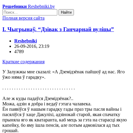
Решебники
Reshebniki.by
Найти
Полная версия сайта
І. Чыгрынаў. “Дзівак з Ганчарнай вуліцы”
Reshebniki
26-09-2016, 23:19
4789
Краткие содержания
У Залужжы мне сказалі: «А Дземідзёнак пайшоў ад нас. Яго
ўжо няма ў гарадку».
. . . . . . . . . . . . . . . . . . . . . . . . . . . . . . .
Але ж куды падаўся Дземідзёнак?..
Можа, адзін я добра і ведаў гэтага чалавека.
Ён паявіўся ў нашым гарадку гады праз тры пасля вайны і
пасяліўся ў хаце Дакуліхі, адзінокай старой, якая спачатку
прыняла яго як кватаранта, каб мець за гэта на старасці якую
капейку, бо яму ішла пенсія, але потым адмовілася ад тых
грошай.