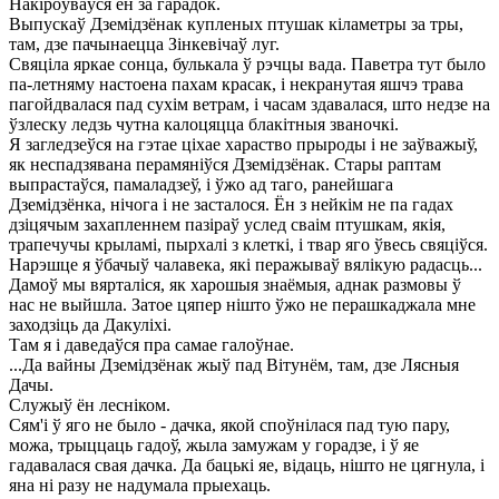
Накіроўваўся ён за гарадок.
Выпускаў Дземідзёнак купленых птушак кіламетры за тры,
там, дзе пачынаецца Зінкевічаў луг.
Свяціла яркае сонца, булькала ў рэчцы вада. Паветра тут было
па-летняму настоена пахам красак, і некранутая яшчэ трава
пагойдвалася пад сухім ветрам, і часам здавалася, што недзе на
ўзлеску ледзь чутна калоцяцца блакітныя званочкі.
Я загледзеўся на гэтае ціхае хараство прыроды і не заўважыў,
як неспадзявана перамяніўся Дземідзёнак. Стары раптам
выпрастаўся, памаладзеў, і ўжо ад таго, ранейшага
Дземідзёнка, нічога і не засталося. Ён з нейкім не па гадах
дзіцячым захапленнем пазіраў услед сваім птушкам, якія,
трапечучы крыламі, пырхалі з клеткі, і твар яго ўвесь свяціўся.
Нарэшце я ўбачыў чалавека, які перажываў вялікую радасць...
Дамоў мы вярталіся, як харошыя знаёмыя, аднак размовы ў
нас не выйшла. Затое цяпер нішто ўжо не перашкаджала мне
заходзіць да Дакуліхі.
Там я і даведаўся пра самае галоўнае.
...Да вайны Дземідзёнак жыў пад Вітунём, там, дзе Лясныя
Дачы.
Служыў ён лесніком.
Сям'і ў яго не было - дачка, якой споўнілася пад тую пару,
можа, трыццаць гадоў, жыла замужам у горадзе, і ў яе
гадавалася свая дачка. Да бацькі яе, відаць, нішто не цягнула, і
яна ні разу не надумала прыехаць.