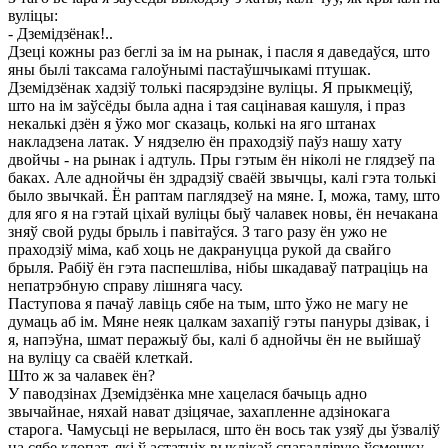
вуліцы:
- Дземідзёнак!..
Дзеці кожны раз беглі за ім на рынак, і пасля я даведаўся, што
яны былі таксама галоўнымі пастаўшчыкамі птушак.
Дземідзёнак хадзіў толькі пасярэдзіне вуліцы. Я прыкмеціў,
што на ім заўсёды была адна і тая сацінавая кашуля, і праз
некалькі дзён я ўжо мог сказаць, колькі на яго штанах
накладзена латак. У нядзелю ён праходзіў паўз нашу хату
двойчы - на рынак і адтуль. Пры гэтым ён ніколі не глядзеў па
баках. Але аднойчы ён здрадзіў сваёй звычцы, калі гэта толькі
было звычкай. Ён раптам паглядзеў на мяне. І, можа, таму, што
для яго я на гэтай ціхай вуліцы быў чалавек новы, ён нечакана
зняў свой руды брыль і павітаўся. З таго разу ён ужо не
праходзіў міма, каб хоць не дакрануцца рукой да свайго
брыля. Рабіў ён гэта паспешліва, нібы шкадаваў патраціць на
непатрэбную справу лішняга часу.
Паступова я пачаў лавіць сябе на тым, што ўжо не магу не
думаць аб ім. Мяне неяк цалкам захапіў гэты пануры дзівак, і
я, напэўна, шмат перажыў бы, калі б аднойчы ён не выйшаў
на вуліцу са сваёй клеткай.
Што ж за чалавек ён?
У паводзінах Дземідзёнка мне хацелася бачыць адно
звычайнае, няхай нават дзіцячае, захапленне адзінокага
старога. Чамусьці не верылася, што ён вось так узяў ды ўзваліў
на сябе клопат, які ў астатніх выклікаў спагадлівую ўсмешку.