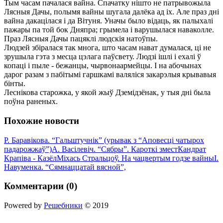
Тым часам пачалася вайна. Спачатку нішто не патрывожыла
Лясныя Дачы, полымя вайны шугала далёка ад іх. Але праз дні
вайна дакацілася і да Вітуня. Уначы было відаць, як палыхалі
пажары па той бок Дняпра; грымела і варушылася наваколле.
Праз Лясныя Дачы пацяклі людскія натоўпы.
Людзей збіралася так многа, што часам нават думалася, ці не
зрушыла гэта з месца цэлага паўсвету. Людзі ішлі і ехалі ў
копаці і пыле - бежанцы, чырвонаармейцы. І на абочынах
дарог разам з пабітымі гаршкамі валяліся закарэлыя крывавыя
бінты.
Леснікова старожка, у якой жыў Дземідзёнак, у тыя дні была
поўна раненых.
Похожие новости
Р. Баравікова. “Гальштучнік” (урывак з “Аповесці чатырох
падарожжаў”)
А. Васілевіч. “Сябры”. Кароткі змест
Кандрат
Крапіва - Казёл
Міхась Стральцоў. На чацвертым годзе вайны
І.
Навуменка. “Сямнаццатай вясной”,
Комментарии (0)
Powered by
Решебники
© 2019