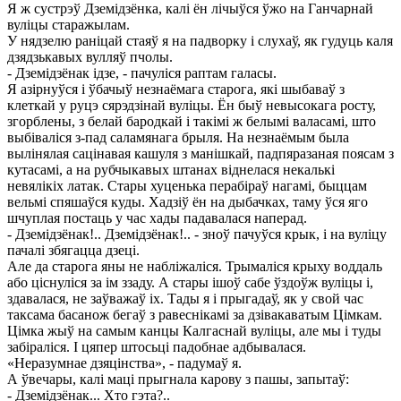
Я ж сустрэў Дземідзёнка, калі ён лічыўся ўжо на Ганчарнай
вуліцы старажылам.
У нядзелю раніцай стаяў я на падворку і слухаў, як гудуць каля
дзядзькавых вулляў пчолы.
- Дземідзёнак ідзе, - пачуліся раптам галасы.
Я азірнуўся і ўбачыў незнаёмага старога, які шыбаваў з
клеткай у руцэ сярэдзінай вуліцы. Ён быў невысокага росту,
згорблены, з белай бародкай і такімі ж белымі валасамі, што
выбіваліся з-пад саламянага брыля. На незнаёмым была
вылінялая сацінавая кашуля з манішкай, падпяразаная поясам з
кутасамі, а на рубчыкавых штанах віднелася некалькі
невялікіх латак. Стары хуценька перабіраў нагамі, быццам
вельмі спяшаўся куды. Хадзіў ён на дыбачках, таму ўся яго
шчуплая постаць у час хады падавалася наперад.
- Дземідзёнак!.. Дземідзёнак!.. - зноў пачуўся крык, і на вуліцу
пачалі збягацца дзеці.
Але да старога яны не набліжаліся. Трымаліся крыху воддаль
або ціснуліся за ім ззаду. А стары ішоў сабе ўздоўж вуліцы і,
здавалася, не заўважаў іх. Тады я і прыгадаў, як у свой час
таксама басанож бегаў з равеснікамі за дзівакаватым Цімкам.
Цімка жыў на самым канцы Калгаснай вуліцы, але мы і туды
забіраліся. І цяпер штосьці падобнае адбывалася.
«Неразумнае дзяцінства», - падумаў я.
А ўвечары, калі маці прыгнала карову з пашы, запытаў:
- Дземідзёнак... Хто гэта?..