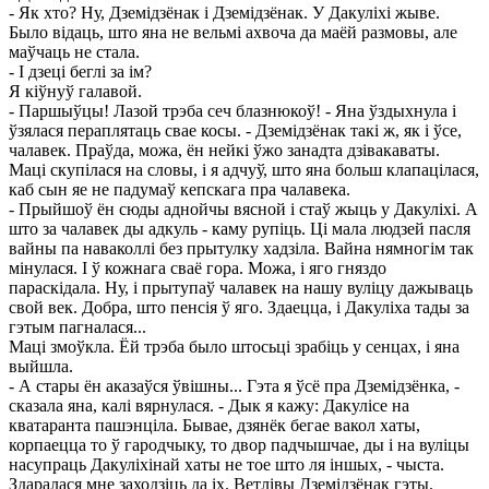
- Як хто? Ну, Дземідзёнак і Дземідзёнак. У Дакуліхі жыве.
Было відаць, што яна не вельмі ахвоча да маёй размовы, але
маўчаць не стала.
- І дзеці беглі за ім?
Я кіўнуў галавой.
- Паршыўцы! Лазой трэба сеч блазнюкоў! - Яна ўздыхнула і
ўзялася пераплятаць свае косы. - Дземідзёнак такі ж, як і ўсе,
чалавек. Праўда, можа, ён нейкі ўжо занадта дзівакаваты.
Маці скупілася на словы, і я адчуў, што яна больш клапацілася,
каб сын яе не падумаў кепскага пра чалавека.
- Прыйшоў ён сюды аднойчы вясной і стаў жыць у Дакуліхі. А
што за чалавек ды адкуль - каму рупіць. Ці мала людзей пасля
вайны па наваколлі без прытулку хадзіла. Вайна нямногім так
мінулася. І ў кожнага сваё гора. Можа, і яго гняздо
параскідала. Ну, і прытупаў чалавек на нашу вуліцу дажываць
свой век. Добра, што пенсія ў яго. Здаецца, і Дакуліха тады за
гэтым пагналася...
Маці змоўкла. Ёй трэба было штосьці зрабіць у сенцах, і яна
выйшла.
- А стары ён аказаўся ўвішны... Гэта я ўсё пра Дземідзёнка, -
сказала яна, калі вярнулася. - Дык я кажу: Дакулісе на
кватаранта пашэнціла. Бывае, дзянёк бегае вакол хаты,
корпаецца то ў гародчыку, то двор падчышчае, ды і на вуліцы
насупраць Дакуліхінай хаты не тое што ля іншых, - чыста.
Здаралася мне заходзіць да іх. Ветлівы Дземідзёнак гэты.