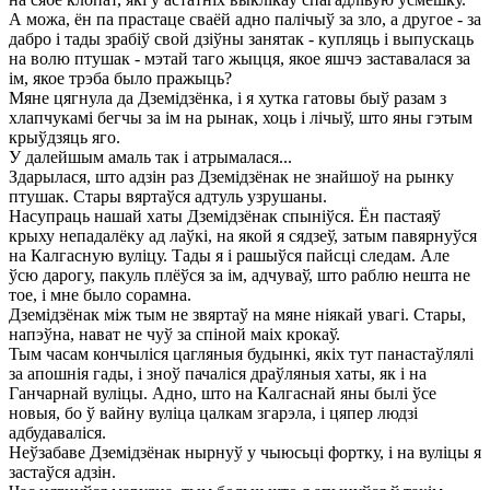
А можа, ён па прастаце сваёй адно палічыў за зло, а другое - за
дабро і тады зрабіў свой дзіўны занятак - купляць і выпускаць
на волю птушак - мэтай таго жыцця, якое яшчэ заставалася за
ім, якое трэба было пражыць?
Мяне цягнула да Дземідзёнка, і я хутка гатовы быў разам з
хлапчукамі бегчы за ім на рынак, хоць і лічыў, што яны гэтым
крыўдзяць яго.
У далейшым амаль так і атрымалася...
Здарылася, што адзін раз Дземідзёнак не знайшоў на рынку
птушак. Стары вяртаўся адтуль узрушаны.
Насупраць нашай хаты Дземідзёнак спыніўся. Ён пастаяў
крыху непадалёку ад лаўкі, на якой я сядзеў, затым павярнуўся
на Калгасную вуліцу. Тады я і рашыўся пайсці следам. Але
ўсю дарогу, пакуль плёўся за ім, адчуваў, што раблю нешта не
тое, і мне было сорамна.
Дземідзёнак між тым не звяртаў на мяне ніякай увагі. Стары,
напэўна, нават не чуў за спіной маіх крокаў.
Тым часам кончыліся цагляныя будынкі, якіх тут панастаўлялі
за апошнія гады, і зноў пачаліся драўляныя хаты, як і на
Ганчарнай вуліцы. Адно, што на Калгаснай яны былі ўсе
новыя, бо ў вайну вуліца цалкам згарэла, і цяпер людзі
адбудаваліся.
Неўзабаве Дземідзёнак нырнуў у чыюсьці фортку, і на вуліцы я
застаўся адзін.