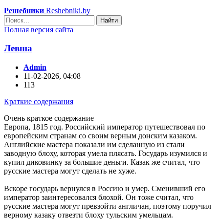
Решебники
Reshebniki.by
Найти
Полная версия сайта
Левша
Admin
11-02-2026, 04:08
113
Краткие содержания
Очень краткое содержание
Европа, 1815 год. Российский император путешествовал по
европейским странам со своим верным донским казаком.
Английские мастера показали им сделанную из стали
заводную блоху, которая умела плясать. Государь изумился и
купил диковинку за большие деньги. Казак же считал, что
русские мастера могут сделать не хуже.
Вскоре государь вернулся в Россию и умер. Сменивший его
император заинтересовался блохой. Он тоже считал, что
русские мастера могут превзойти англичан, поэтому поручил
верному казаку отвезти блоху тульским умельцам.