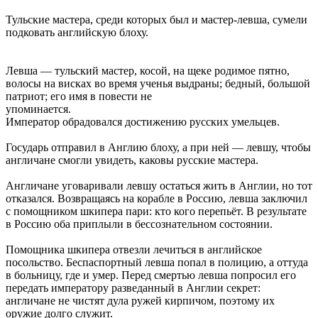
Тульские мастера, среди которых был и мастер-левша, сумели
подковать английскую блоху.
Левша — туль­ский мастер, косой, на щеке роди­мое пятно,
волосы на вис­ках во время уче­нья выдраны; бед­ный, боль­шой
патриот; его имя в пове­сти не
упо­ми­на­ется.
Император обрадовался достижению русских умельцев.
Государь отправил в Англию блоху, а при ней — левшу, чтобы
англичане смогли увидеть, каковы русские мастера.
Англичане уговаривали левшу остаться жить в Англии, но тот
отказался. Возвращаясь на корабле в Россию, левша заключил
с помощником шкипера пари: кто кого перепьёт. В результате
в Россию оба приплыли в бессознательном состоянии.
Помощника шкипера отвезли лечиться в английское
посольство. Беспаспортный левша попал в полицию, а оттуда
в больницу, где и умер. Перед смертью левша попросил его
передать императору разведанный в Англии секрет:
англичане не чистят дула ружей кирпичом, поэтому их
оружие долго служит.