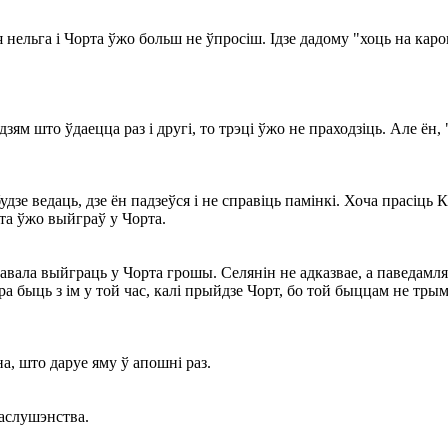
 нельга і Чорта ўжо больш не ўпросіш. Ідзе дадому "хоць на каро
ям што ўдаецца раз і другі, то трэці ўжо не праходзіць. Але ён, "
удзе ведаць, дзе ён падзеўся і не справіць памінкі. Хоча прасіць 
ыта ўжо выйграў у Чорта.
авала выйграць у Чорта грошы. Селянін не адказвае, а паведамляе
а быць з ім у той час, калі прыйдзе Чорт, бо той быццам не тры
а, што даруе яму ў апошні раз.
паслушэнства.