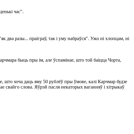
ценькі час".
як два разы... праіграў, так і уму набраўся". Ужо ні хлопцам, ні
Карчмара быць пры ім, але ўспамінае, што той баіцца Чорта,
, што хоча даць яму 50 рублёў пры ўмове, калі Карчмар будзе
мае свайго слова. Яўрэй пасля некаторых ваганняў і хітрыкаў