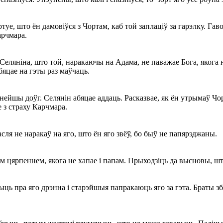
уе, што ён дамовіўся з Чортам, каб той заплаціў за гарэлку. Гав
арчмара.
Селяніна, што той, наракаючы на Адама, не паважае Бога, якога 
бяцае на гэты раз маўчаць.
нейшы доўг. Селянін абяцае аддаць. Расказвае, як ён утрымаў Чор
 з страху Карчмара.
сля не наракаў на яго, што ён яго звёў, бо быў не папярэджаны.
такім цярпеннем, якога не хапае і папам. Прыходзіць да высновы, ш
 пра яго дрэнна і старэйшыя папракаюць яго за гэта. Браты збі