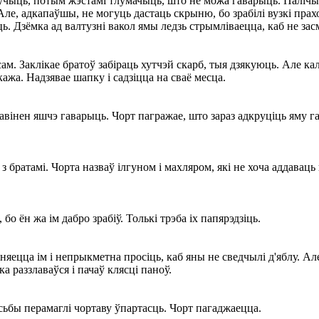
аўчыць, потым жэстамі тлумачыць, што не можа гаварыць. Палічы
, адкапаўшы, не могуць дастаць скрыню, бо зрабілі вузкі праход.
ь. Дзёмка ад валтузні вакол ямы ледзь стрымліваецца, каб не зас
сам. Заклікае братоў забіраць хутчэй скарб, тыя дзякуюць. Але ка
жа. Надзявае шапку і садзіцца на сваё месца.
павінен яшчэ гаварыць. Чорт пагражае, што зараз адкруціць яму г
 з братамі. Чорта назваў ілгуном і махляром, які не хоча аддава
о ён жа ім дабро зрабіў. Толькі трэба іх папярэдзіць.
няецца ім і непрыкметна просіць, каб яны не сведчылі д'яблу. Але
 раззлаваўся і пачаў клясці паноў.
осьбы перамаглі чортаву ўпартасць. Чорт пагаджаецца.