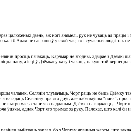
з цалюхенькі дзень, аж ногі анямелі, рук не чуваць ад працы і т
о калі б Адам не саграшыў у свой час, то і сучасныя людзі так не 
елянін просіць пачакаць, Карчмар не згодны. Здзірае з Дзёмкі шап
цца пану, а ісці ў Дзёмкаву хату і чакаць, пакуль той вернецца 
ершы чалавек. Селянін тлумачыць. Чорт раіць не быць Дзёмку так
оча нагадаць Селяніну пра яго доўг, але пабачыўшы "пана", просі
 не вытрымае - стане яго падданым. Дзёмка пагаджаецца. Чорт пыта
ча ўцячы, аднак Чорт яго трымае за руку. Палохае, што калі ён 
 павінен выйграць заклад, бо з Чортам дрэнныя жарты, што закла