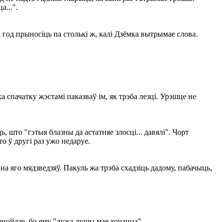
а...".
 год прыносіць па столькі ж, калі Дзёмка вытрымае слова.
 спачатку жэстамі паказваў ім, як трэба лезці. Урэшце не
 што "гэтыя блазны да астатняе злосці... давялі". Чорт
о ў другі раз ужо недаруе.
на яго мядзведзяў. Пакуль жа трэба схадзіць дадому, пабачыць,
а знойдзе, бо яму "дужа душы мае хочацца".