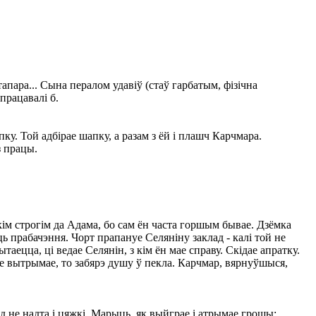
апара... Сына пералом удавіў (стаў гарбатым, фізічна
працавалі б.
ку. Той адбірае шапку, а разам з ёй і плашч Карчмара.
з працы.
ім строгім да Адама, бо сам ён часта горшым бывае. Дзёмка
ць прабачэння. Чорт прапануе Селяніну заклад - калі той не
ецца, ці ведае Селянін, з кім ён мае справу. Скідае апратку.
не вытрымае, то забярэ душу ў пекла. Карчмар, вярнуўшыся,
д не надта і цяжкі. Марыць, як выйграе і атрымае грошы: