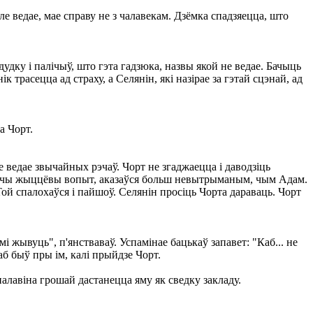
але ведае, мае справу не з чалавекам. Дзёмка спадзяецца, што
удку і палічыў, што гэта гадзюка, назвы якой не ведае. Бачыць
трасецца ад страху, а Селянін, які назірае за гэтай сцэнай, ад
а Чорт.
е ведае звычайных рэчаў. Чорт не згаджаецца і даводзіць
 маючы жыццёвы вопыт, аказаўся больш невытрыманым, чым Адам.
ой спалохаўся і пайшоў. Селянін просіць Чорта дараваць. Чорт
і жывуць", п'янстваваў. Успамінае бацькаў запавет: "Каб... не
аб быў пры ім, калі прыйдзе Чорт.
палавіна грошай дастанецца яму як сведку закладу.