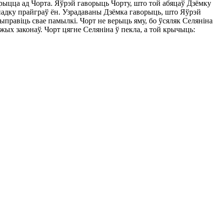
арыцца ад Чорта. Яўрэй гаворыць Чорту, што той абяцаў Дзёмку
ыпадку прайграў ён. Узрадаваны Дзёмка гаворыць, што Яўрэй
выправіць свае памылкі. Чорт не верыць яму, бо ўсяляк Селяніна
Божых законаў. Чорт цягне Селяніна ў пекла, а той крычыць: