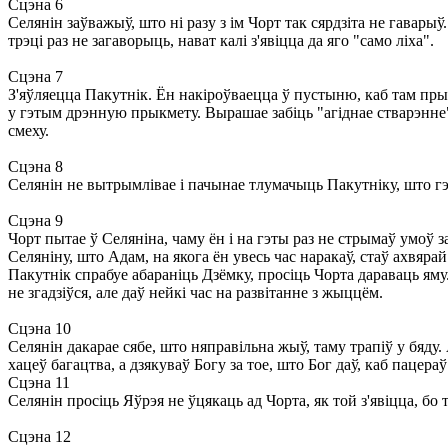
Сцэна 6
Селянін заўважыў, што ні разу з ім Чорт так сярдзіта не гаварыў
трэці раз не загаворыць, нават калі з'явіцца да яго "само ліха".
Сцэна 7
З'яўляецца Пакутнік. Ён накіроўваецца ў пустыню, каб там прыс
у гэтым дрэнную прыкмету. Вырашае забіць "агіднае стварэнне", 
смеху.
Сцэна 8
Селянін не вытрымлівае і пачынае тлумачыць Пакутніку, што гэт
Сцэна 9
Чорт пытае ў Селяніна, чаму ён і на гэты раз не стрымаў умоў з
Селяніну, што Адам, на якога ён увесь час наракаў, стаў ахв
Пакутнік спрабуе абараніць Дзёмку, просіць Чорта дараваць яму
не згадзіўся, але даў нейкі час на развітанне з жыццём.
Сцэна 10
Селянін дакарае сябе, што няправільна жыў, таму трапіў у бяду.
хацеў багацтва, а дзякуваў Богу за тое, што Бог даў, каб пацер
Сцэна 11
Селянін просіць Яўрэя не ўцякаць ад Чорта, як той з'явіцца, бо
Сцэна 12