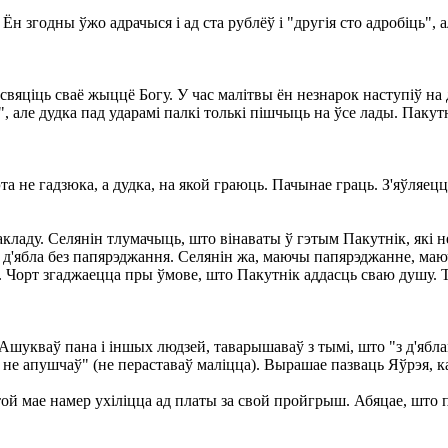
. Ён згодны ўжо адрачыся і ад ста рублёў і "другія сто адробіць", 
вяціць сваё жыццё Богу. У час малітвы ён незнарок наступіў на д
але дудка пад ударамі палкі толькі пішчыць на ўсе лады. Пакутнік 
а не гадзюка, а дудка, на якой граюць. Пачынае граць. З'яўляецц
акладу. Селянін тлумачыць, што вінаваты ў гэтым Пакутнік, які н
ярай д'ябла без папярэджання. Селянін жа, маючы папярэджанне,
. Чорт згаджаецца пры ўмове, што Пакутнік аддасць сваю душу. Т
 Ашукваў пана і іншых людзей, таварышаваў з тымі, што "з д'яблам
аў не апушчаў" (не пераставаў маліцца). Вырашае пазваць Яўрэя, к
 той мае намер ухіліцца ад платы за свой пройгрыш. Абяцае, што 