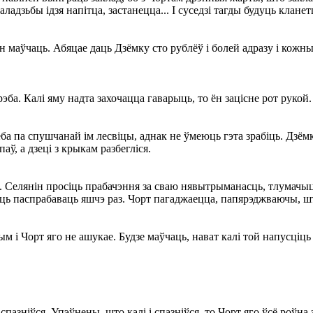
ладзьбы ідзя напітца, застанецца... I суседзі тагды будуць кланетц
н маўчаць. Абяцае даць Дзёмку сто рублёў і болей адразу і кожны
ба. Калі яму надта захочацца гаварыць, то ён зацісне рот рукой.
а па спушчанай ім лесвіцы, аднак не ўмеюць гэта зрабіць. Дзёмка
аў, а дзеці з крыкам разбегліся.
. Селянін просіць прабачэння за сваю нявытрыманасць, тлумачыць,
ліць паспрабаваць яшчэ раз. Чорт пагаджаецца, папярэджваючы, шт
м і Чорт яго не ашукае. Будзе маўчаць, нават калі той напусціць 
 спазніўся. Упэўнены, што калі і спазніўся, то Чорт яго ўсё роўн