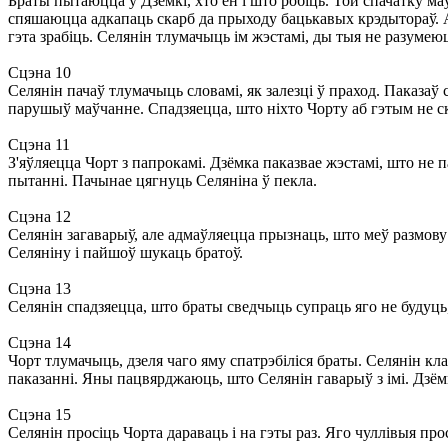
Браты пытаюцца ў Дзёмкі, хто ён і што робіць. Той спачатку м
спяшаюцца адкапаць скарб да прыходу бацькавых крэдытораў. Але
гэта зрабіць. Селянін тлумачыць ім жэстамі, ды тыя не разумеюц
Сцэна 10
Селянін пачаў тлумачыць словамі, як залезці ў праход. Паказаў 
парушыў маўчанне. Спадзяецца, што ніхто Чорту аб гэтым не ска
Сцэна 11
З'яўляецца Чорт з папрокамі. Дзёмка паказвае жэстамі, што не 
пытанні. Пачынае цягнуць Селяніна ў пекла.
Сцэна 12
Селянін загаварыў, але адмаўляецца прызнаць, што меў размову
Селяніну і пайшоў шукаць братоў.
Сцэна 13
Селянін спадзяецца, што браты сведчыць супраць яго не будуць, б
Сцэна 14
Чорт тлумачыць, дзеля чаго яму спатрэбіліся браты. Селянін кла
паказанні. Яны пацвярджаюць, што Селянін гаварыў з імі. Дзёмка
Сцэна 15
Селянін просіць Чорта дараваць і на гэты раз. Яго чуллівыя пр