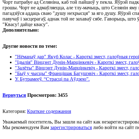
Чорт патрабуе ад Селяніна, каб той пайшоў у пекла. Яўрэй пад
грошы. Чорт не адмаўляецца, але тлу-мачыць, што Селянін яму
пагадзіўся аддаць сваю "душу нехрысця" за яго душу. Яўрэй спа
павучаў і засцерагаў, аднак той не захаваў сябе. Гаворыць, што
"Квасу! дайце квасу".
Дополнительно:
Другие новости по теме:
"Нёманаў дар" Якуб Колас - Кароткі змест, галоўныя геро
"Ідылія" Вінцэнт Дунін-Марцінкевіч - Кароткі змест, гало
"Залёты" Вінцэнт Дунін-Марцінкевіч - Кароткі змест, гал
"Быў у чысцы" Францішак Багушэвіч - Кароткі змест, гал
У. Бутрамееў. “Страсці па Аўдзею”.
Вернуться
Просмотров: 3455
Категория:
Краткие содержания
Уважаемый посетитель, Вы зашли на сайт как незарегистриров
Мы рекомендуем Вам
зарегистрироваться
либо войти на сайт п