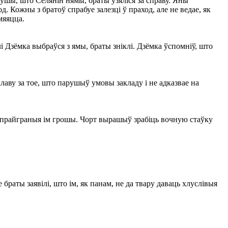
ўшы, што Селянін нямы, браты ўзяліся за справу. Яны
 Кожны з братоў спрабуе залезці ў праход, але не ведае, як
мяяцца.
лі Дзёмка выбраўся з ямы, браты зніклі. Дзёмка ўспомніў, што
алаву за тое, што парушыў умовы закладу і не адказвае на
ць прайграныя ім грошы. Чорт вырашыў зрабіць вочную стаўку
 браты заявілі, што ім, як панам, не да твару даваць хлуслівыя