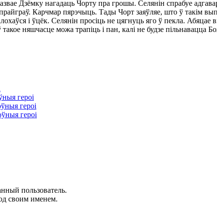
казвае Дзёмку нагадаць Чорту пра грошы. Селянін спрабуе адгав
 прайграў. Карчмар пярэчыць. Тады Чорт заяўляе, што ў такім в
лохаўся і ўцёк. Селянін просіць не цягнуць яго ў пекла. Абяцае 
 ў такое няшчасце можа трапіць і пан, калі не будзе пільнавацца 
і
ўныя героі
оўныя героі
оўныя героі
анный пользователь.
од своим именем.