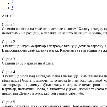
4
5
Акт 1
Сцэна 1
Селянін жаліцца на сваё нешчаслівае жыццё: "Хаджу я хаджу цера
немоглым), не расцець, а парабка не за што наняць". Лічыць, шт
Сцэна 2
З'яўляецца Яўрэй-Карчмар і патрабуе вярнуць доўг за гарэлку. С
Выпрошваючы сваё адзенне назад, Карчмар за гэта абяцае не жалі
Сцэна 3
Селянін зноў наракае на Адама.
Сцэна 4
З'яўляецца Чорт пад выглядам пана і пытаецца, чым вінаваты п
вінаваціць і Чорта, думаючы, што перад ім пан. Карчмар зноў х
загаворыць на працягу пэўнага часу, то атрымае шмат грошай, а
Карчмар, пазнаўшы Чорта, з лямантам уцякае. Дзёмка таксама хо
працягвае Дзёмку іголку, каб той зашыў сабе губу.
Сцэна 5
Дзёмка разважае, у якую сітуацыю трапіў. Пераконвае сябе, што