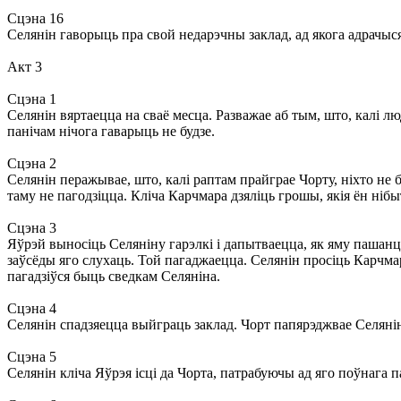
Сцэна 16
Селянін гаворыць пра свой недарэчны заклад, ад якога адрачыся
Акт 3
Сцэна 1
Селянін вяртаецца на сваё месца. Разважае аб тым, што, калі людз
панічам нічога гаварыць не будзе.
Сцэна 2
Селянін перажывае, што, калі раптам прайграе Чорту, ніхто не б
таму не пагодзіцца. Кліча Карчмара дзяліць грошы, якія ён ніб
Сцэна 3
Яўрэй выносіць Селяніну гарэлкі і дапытваецца, як яму пашанц
заўсёды яго слухаць. Той пагаджаецца. Селянін просіць Карчмар
пагадзіўся быць сведкам Селяніна.
Сцэна 4
Селянін спадзяецца выйграць заклад. Чорт папярэджвае Селянін
Сцэна 5
Селянін кліча Яўрэя ісці да Чорта, патрабуючы ад яго поўнага 