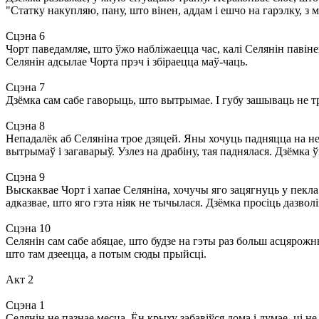
"Статку накупляю, пану, што вінен, аддам і ешчо на гарэлку, з ма
Сцэна 6
Чорт паведамляе, што ўжо набліжаецца час, калі Селянін павіне
Селянін адсылае Чорта прэч і збіраецца маў-чаць.
Сцэна 7
Дзёмка сам сабе гаворыць, што вытрымае. I губу зашываць не трэ
Сцэна 8
Непадалёк аб Селяніна трое дзяцей. Яны хочуць падняцца на неб
вытрымаў і загаварыў. Узлез на драбіну, тая паднялася. Дзёмка ўп
Сцэна 9
Выскаквае Чорт і хапае Селяніна, хочучы яго зацягнуць у пекла
адказвае, што яго гэта ніяк не тычылася. Дзёмка просіць дазво
Сцэна 10
Селянін сам сабе абяцае, што будзе на гэты раз больш асцярожны
што там дзеецца, а потым сюды прыйсці.
Акт 2
Сцэна 1
Селянін не пазнае месца. Ён крыху забавіўся дома і думае, ці не