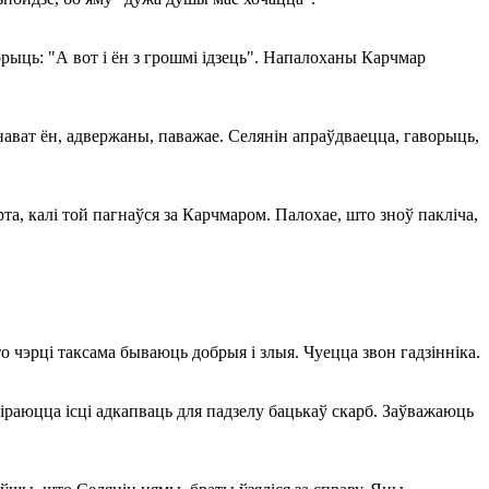
орыць: "А вот і ён з грошмі ідзець". Напалоханы Карчмар
нават ён, адвержаны, паважае. Селянін апраўдваецца, гаворыць,
та, калі той пагнаўся за Карчмаром. Палохае, што зноў пакліча,
то чэрці таксама бываюць добрыя і злыя. Чуецца звон гадзінніка.
раюцца ісці адкапваць для падзелу бацькаў скарб. Заўважаюць