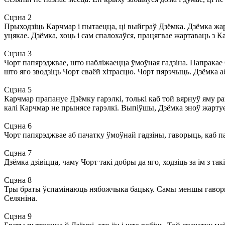
Сцэна 2
Прыходзіць Карчмар і пытаецца, ці выйграў Дзёмка. Дзёмка жарт
уцякае. Дзёмка, хоць і сам спалохаўся, працягвае жартаваць з К
Сцэна 3
Чорт папярэджвае, што набліжаецца ўмоўная гадзіна. Папракае 
што яго зводзіць Чорт сваёй хітрасцю. Чорт пярэчыць. Дзёмка а
Сцэна 5
Карчмар прапануе Дзёмку гарэлкі, толькі каб той вярнуў яму ра
калі Карчмар не прынясе гарэлкі. Выпіўшы, Дзёмка зноў жартуе
Сцэна 6
Чорт папярэджвае аб пачатку ўмоўнай гадзіны, гаворыць, каб па
Сцэна 7
Дзёмка дзівіцца, чаму Чорт такі добры да яго, ходзіць за ім з 
Сцэна 8
Тры браты ўспамінаюць нябожчыка бацьку. Самы меншы гаворыць
Селяніна.
Сцэна 9