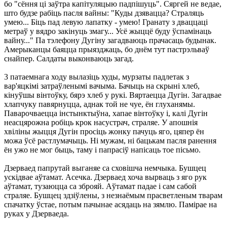
бо "сёння ці заўтра капітуляцыю падпішуць". Сяргей не ведае,
што будзе рабіць пасля вайны: "Куды дзявацца? Страляць
умею... Біць пад левую лапатку - умею! Гранату з дваццаці
метраў у вядро закінуць змагу... Усё жыццё буду ўспамінаць
вайну..." Па тэлефону Дугіну загадваюць прачасаць будынак.
Амерыканцы баяцца прыязджаць, бо днём тут пастрэльваў
снайпер. Салдаты выконваюць загад.
3 патаемнага ходу вылазіць худы, мурзаты падлетак з
вар'яцкімі затраўленымі вачыма. Бачыць на скрыні хлеб,
кінуўшы вінтоўку, бярэ хлеб у рукі. Вяртаецца Дугін. Загадвае
хлапчуку павярнуцца, аднак той не чуе, ён глуханямы.
Паварочваецца інстынктыўна, хапае вінтоўку і, калі Дугін
неасцярожна робіць крок насустрач, страляе. У апошнія
хвіліны жыцця Дугін просіць жонку пачуць яго, цяпер ён
можа ўсё растлумачыць. Ні мужам, ні бацькам пасля ранення
ён ужо не мог быць, таму і папрасіў напісаць тое пісьмо.
Дзерваед папрутай выганяе са сховішча немчыка. Бушцец
ускідвае аўтамат. Асечка. Дзерваед хоча вырваць з яго рук
аўтамат, тузаюцца са зброяй. Аўтамат падае і сам сабой
страляе. Бушцец здзіўлены, з незнаёмым прасветленым тварам
спачатку ўстае, потым пачынае асядаць на зямлю. Памірае на
руках у Дзерваеда.