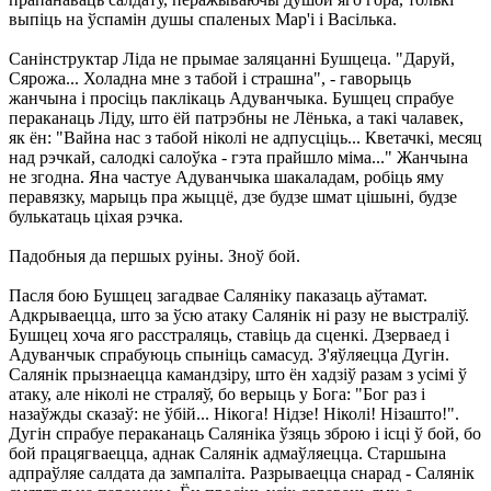
выпіць на ўспамін душы спаленых Мар'і і Васілька.
Санінструктар Ліда не прымае заляцанні Бушцеца. "Даруй,
Сярожа... Холадна мне з табой і страшна", - гаворыць
жанчына і просіць паклікаць Адуванчыка. Бушцец спрабуе
пераканаць Ліду, што ёй патрэбны не Лёнька, а такі чалавек,
як ён: "Вайна нас з табой ніколі не адпусціць... Кветачкі, месяц
над рэчкай, салодкі салоўка - гэта прайшло міма..." Жанчына
не згодна. Яна частуе Адуванчыка шакаладам, робіць яму
перавязку, марыць пра жыццё, дзе будзе шмат цішыні, будзе
булькатаць ціхая рэчка.
Падобныя да першых руіны. Зноў бой.
Пасля бою Бушцец загадвае Саляніку паказаць аўтамат.
Адкрываецца, што за ўсю атаку Салянік ні разу не выстраліў.
Бушцец хоча яго расстраляць, ставіць да сценкі. Дзерваед і
Адуванчык спрабуюць спыніць самасуд. З'яўляецца Дугін.
Салянік прызнаецца камандзіру, што ён хадзіў разам з усімі ў
атаку, але ніколі не страляў, бо верыць у Бога: "Бог раз і
назаўжды сказаў: не ўбій... Нікога! Нідзе! Ніколі! Нізашто!".
Дугін спрабуе пераканаць Саляніка ўзяць зброю і ісці ў бой, бо
бой працягваецца, аднак Салянік адмаўляецца. Старшына
адпраўляе салдата да зампаліта. Разрываецца снарад - Салянік