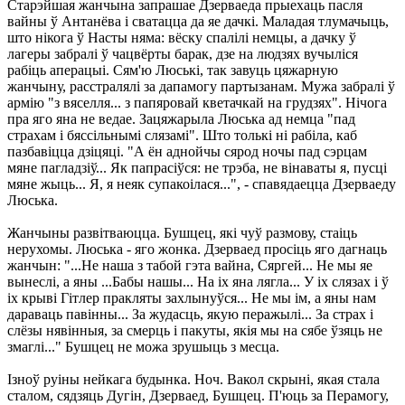
Старэйшая жанчына запрашае Дзерваеда прыехаць пасля
вайны ў Антанёва і сватацца да яе дачкі. Маладая тлумачыць,
што нікога ў Насты няма: вёску спалілі немцы, а дачку ў
лагеры забралі ў чацвёрты барак, дзе на людзях вучыліся
рабіць аперацыі. Сям'ю Люські, так завуць цяжарную
жанчыну, расстралялі за дапамогу партызанам. Мужа забралі ў
армію "з вяселля... з папяровай кветачкай на грудзях". Нічога
пра яго яна не ведае. Зацяжарыла Люська ад немца "пад
страхам і бяссільнымі слязамі". Што толькі ні рабіла, каб
пазбавіцца дзіцяці. "А ён аднойчы сярод ночы пад сэрцам
мяне пагладзіў... Як папрасіўся: не трэба, не вінаваты я, пусці
мяне жыць... Я, я неяк супакоілася...", - спавядаецца Дзерваеду
Люська.
Жанчыны развітваюцца. Бушцец, які чуў размову, стаіць
нерухомы. Люська - яго жонка. Дзерваед просіць яго дагнаць
жанчын: "...Не наша з табой гэта вайна, Сяргей... Не мы яе
вынеслі, а яны ...Бабы нашы... На іх яна лягла... У іх слязах і ў
іх крыві Гітлер пракляты захлынуўся... Не мы ім, а яны нам
дараваць павінны... За жудасць, якую перажылі... За страх і
слёзы нявінныя, за смерць і пакуты, якія мы на сябе ўзяць не
змаглі..." Бушцец не можа зрушыць з месца.
Ізноў руіны нейкага будынка. Ноч. Вакол скрыні, якая стала
сталом, сядзяць Дугін, Дзерваед, Бушцец. П'юць за Перамогу,