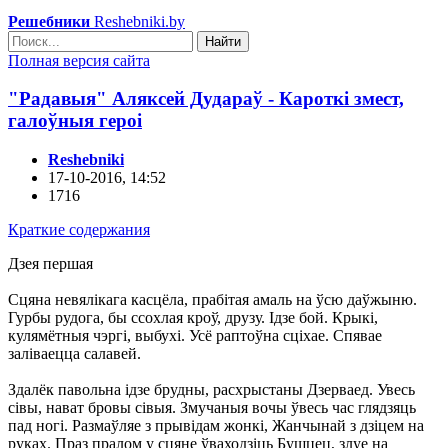
Решебники
Reshebniki.by
Найти
Полная версия сайта
"Радавыя" Аляксей Дудараў - Кароткі змест,
галоўныя героі
Reshebniki
17-10-2016, 14:52
1716
Краткие содержания
Дзея першая
Сцяна невялікага касцёла, прабітая амаль на ўсю даўжыню.
Гурбы рудога, бы ссохлая кроў, друзу. Ідзе бой. Крыкі,
кулямётныя чэргі, выбухі. Усё раптоўна сціхае. Спявае
заліваецца салавей.
Здалёк павольна ідзе брудны, расхрыстаны Дзерваед. Увесь
сівы, нават бровы сівыя. Змучаныя вочы ўвесь час глядзяць
пад ногі. Размаўляе з прывідам жонкі, Жанчынай з дзіцем на
руках. Праз пралом у сцяне ўваходзіць Бушцец, злуе на