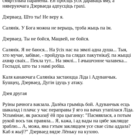
смяртэльна паранены. Ён просіць усіх дараваць яму, а
няверуючага Дзерваеда адпусціць грахі.
Дзерваед. Што ты! Не веру я.
Салянік. У Бога можна не верыць, трэба жыць па ім.
Дзерваед. Ты не бойся, Мацвей, не бойся.
Салянік. Я не баюся... На ўсіх нас на зямлі адна душа... Тыя,
хто мучае, забівае, - пройдуць па слядах пакутнікаў, па жыцці
ахвяр сваіх... Пекла тут... На зямлі... I ачышчэнне чалавека...
Госпадзі, што ты з намі робіш.
Каля канаючага Саляніка застаюцца Ліда і Адуванчык.
Бушцец, Дзерваед, Дугін ідуць у атаку.
Дзея другая
Руіны рачнога вакзала. Далёка грыміць бой. Адуванчык есць
шакалад і плача: у час пераправы ў яго на вачах утапілася Ліда.
Успамінае, як расказаў ёй пра цыганку: "Пасмяялася, а потым
рукой вось так правяла... Я, кажа, і ад вады на цябе закляцце
зраблю... А, можа, яна гэтым закляццем усе свае сілы аддала?
Каб я жыў?" Дзерваед вядзе Лёньку на кухню.