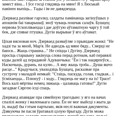
замест віна... І ўсе госці глядзяць на мяне! Я з Люськай
павінен выпіць... Тады і ім не давядзецца.
Дзерваед разлівае гарэлку, салдаты памінаюць загінуўшых у
апошнім баі таварышаў, зноў чуваць пошчак салаўя. Бушцец
нервова ўсхопліваецца і дае доўгую аўтаматную чаргу ў той
бок, дзе спявае птушка. Дугін вырывае ў яго аўтамат.
Ціхая вясновая ноч. Дзерваед размаўляе з прывідам жонкі: "Не
хадзі ты за мной, Мар'я. Не адводзь ад мяне бяду... Смерці не
баюся... Жыць страшна..." Не спіцца і Дугіну. Дзерваед
просіць старшыну закінуць слова перад ротным, каб перавялі
куды далей ад перадавой Адуванчыка: "Ён і так нацярпеўся...
Наскочыць, дурань, на кулю... А яму жыць трэба... Душа яшчэ
расце..." Крадучыся, уваходзіць Бушцец, расказвае пра
сустрэчу з маладой немкай: "Стаіць, паскуда, голая, гладкая... і
ўсміхаецца... Плюнуў - і ходу... Глядзець не магу на іх! Трасе!
Вось калі мёртвы немец ляжыць - цалаваць гатовы!" Дугін
загадвае Сяргею ісці спаць.
Дзерваед апавядае пра сямейную трагедыю: у яго на вачах
спалілі жонку і маленькага сына. Ён не мог выйсці з жыта да
іх, выдаў бы гэтым партызан, якія неслі важныя дакументы.
Дзякуючы ім пасля ўратавалі цэлую брыгаду. Дугін можа
прапанаваць салдату, перажываючы душой яго гора, толькі