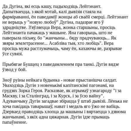
Да Дугіна, які есць кашу, падыходзіць Лейтэнант.
Дапытваецца, з якой мэтай, калі дывізія стаяла на
фарміраванні, ён паведаміў жонцы аб сваёй смерці. Лейтэнант
не верыць у "новую любоў" Дугіна, падазрае яго ў
здрадніцтве. З'яўляецца Вера, жонка старшыны, просіць
Лейтэнанта пачакаць у машыне. Яна гаворыць, што не
паверыла пісьму, бо "жанчыны... бяду прадчуваюць... Як
звяры землетрасенне... Асабліва тыя, хто любіць". Вера
просіць мужа растлумачыць, чаму ён, кахаючы яе, разрывае
ўсе сувязі.
Прыбягае Бушцец з паведамленнем пра танкі. Дугін вядзе
ўзвод у бой.
Зноў руіны нейкага будынка - новае прыстанішча салдат.
Уваходзіць Дугін з новенькімі капітанскімі пагонамі, на
грудзях Зорка Героя. Расказвае, як атрымаў узнагароду "і за
Маскву, і за Сталінград, і за Курск, і за ўсю вайну".
Адуванчыку Дугін загадвае збірацца ў штаб дывізіі. Лёнька не
хоча пакідаць таварышаў, нават і медаль яго ўжо не вабіць.
Дзерваед праводзіць хлопца да машыны і вяртаецца з дзвюма
жанчынамі, з якіх адна цяжарная. Дугін ідзе прымаць
папаўненне.