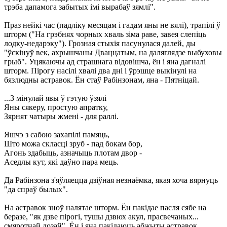
трэба дапамога забытых імі вырабаў зямлі".
Праз нейкі час (падліку месяцам і гадам яны не вялі), трапілі ў
шторм ("На грэбнях чорных хваль зіма раве, завея слепіць
лодку-недарэку"). Грозная стыхія пасунулася далей, ды
"ўскінуў век, ахрышчаны Дваццатым, на даляглядзе выбуховы
грыб". Уцякаючы ад страшнага відовішча, ён і яна дагналі
шторм. Пірогу насілі хвалі два дні і ўрэшце выкінулі на
бязлюдны астравок. Ён стаў Рабінзонам, яна - Пятніцай.
...З мінулай явы ў гэтую ўзялі
Яны сякеру, простую апратку,
Зярнят чатыры жмені - для раллі.
Яшчэ з сабою захапілі памяць,
Што можа скласці зруб - пад бокам бор,
Агонь здабыць, азначыць плотам двор -
Аседлы кут, які даўно пара мець.
Да Рабінзона з'яўляецца дзіўная незнаёмка, якая хоча вярнуць
"да спраў былых".
На астравок зноў налятае шторм. Ён пакідае пасля сябе на
беразе, "як дзве пірогі, тушы дзвюх акул, прасвечаных...
смяротнай дозай". Ён і яна пакідаюць абжыты астравок.