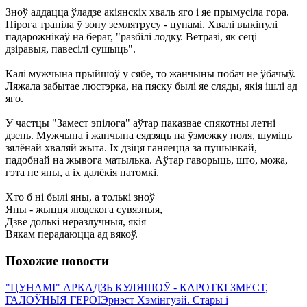
Зноў аддацца ўладзе акіянскіх хваль яго і яе прымусіла гора.
Пірога трапіла ў зону землятрусу - цунамі. Хвалі выкінулі
падарожнікаў на бераг, "разбілі лодку. Ветразі, як сеці
дзіравыя, павесілі сушыць".
Калі мужчына прыйшоў у сябе, то жанчыны побач не ўбачыў.
Ляжала забытае люстэрка, на пяску былі яе сляды, якія ішлі ад
яго.
У частцы "Замест эпілога" аўтар паказвае спякотны летні
дзень. Мужчына і жанчына сядзяць на ўзмежку поля, шуміць
зялёнай хваляй жыта. Іх дзіця ганяецца за пушынкай,
падобнай на жывога матылька. Аўтар гаворыць, што, можа,
гэта не яны, а іх далёкія патомкі.
Хто б ні былі яны, а толькі зноў
Яны - жыцця людскога сувязныя,
Дзве долькі неразлучныя, якія
Вякам перадаюцца ад вякоў.
Похожие новости
"ЦУНАМІ" АРКАДЗЬ КУЛЯШОЎ - КАРОТКІ ЗМЕСТ,
ГАЛОЎНЫЯ ГЕРОІ
Эрнэст Хэмінгуэй. Стары і