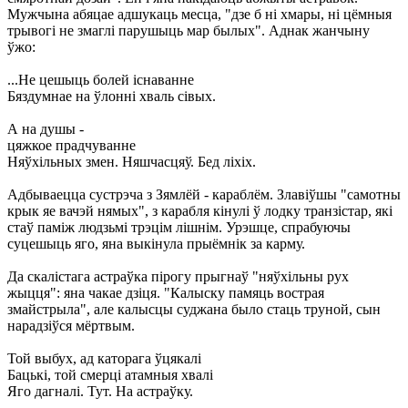
Мужчына абяцае адшукаць месца, "дзе б ні хмары, ні цёмныя
трывогі не змаглі парушыць мар былых". Аднак жанчыну
ўжо:
...Не цешыць болей існаванне
Бяздумнае на ўлонні хваль сівых.
А на душы -
цяжкое прадчуванне
Няўхільных змен. Няшчасцяў. Бед ліхіх.
Адбываецца сустрэча з Зямлёй - караблём. Злавіўшы "самотны
крык яе вачэй нямых", з карабля кінулі ў лодку транзістар, які
стаў паміж людзьмі трэцім лішнім. Урэшце, спрабуючы
суцешыць яго, яна выкінула прыёмнік за карму.
Да скалістага астраўка пірогу прыгнаў "няўхільны рух
жыцця": яна чакае дзіця. "Калыску памяць вострая
змайстрыла", але калысцы суджана было стаць труной, сын
нарадзіўся мёртвым.
Той выбух, ад каторага ўцякалі
Бацькі, той смерці атамныя хвалі
Яго дагналі. Тут. На астраўку.