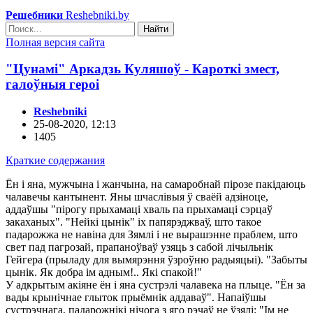
Решебники
Reshebniki.by
Найти
Полная версия сайта
"Цунамі" Аркадзь Куляшоў - Кароткі змест,
галоўныя героі
Reshebniki
25-08-2020, 12:13
1405
Краткие содержания
Ён і яна, мужчына і жанчына, на самаробнай пірозе пакідаюць
чалавечы кантынент. Яны шчаслівыя ў сваёй адзіноце,
аддаўшы "пірогу прыхамаці хваль па прыхамаці сэрцаў
закаханых". "Нейкі цынік" іх папярэджваў, што такое
падарожжа не навіна для Зямлі і не вырашэнне праблем, што
свет пад пагрозай, прапаноўваў узяць з сабой лічыльнік
Гейгера (прыладу для вымярэння ўзроўню радыяцыі). "Забыты
цынік. Як добра ім адным!.. Які спакой!"
У адкрытым акіяне ён і яна сустрэлі чалавека на плыце. "Ён за
вады крынічнае глыток прыёмнік аддаваў". Напаіўшы
сустрэчнага, падарожнікі нічога з яго рэчаў не ўзялі: "Ім не