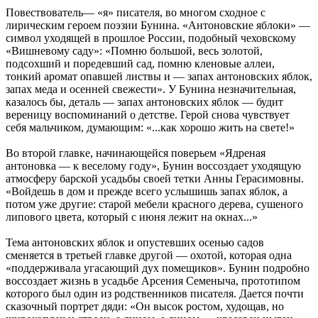
Повествователь— «я» писателя, во многом сходное с
лирическим героем поэзии Бунина. «Антоновские яблоки» —
символ уходящей в прошлое России, подобный чеховскому
«Вишневому саду»: «Помню большой, весь золотой,
подсохший и поредевший сад, помню кленовые аллеи,
тонкий аромат опавшей листвы и — запах антоновских яблок,
запах меда и осенней свежести». У Бунина незначительная,
казалось бы, деталь — запах антоновских яблок — будит
вереницу воспоминаний о детстве. Герой снова чувствует
себя мальчиком, думающим: «...как хорошо жить на свете!»
Во второй главке, начинающейся поверьем «Ядреная
антоновка — к веселому году», Бунин воссоздает уходящую
атмосферу барской усадьбы своей тетки Анны Герасимовны.
«Войдешь в дом и прежде всего услышишь запах яблок, а
потом уже другие: старой мебели красного дерева, сушеного
липового цвета, который с июня лежит на окнах...»
Тема антоновских яблок и опустевших осенью садов
сменяется в третьей главке другой — охотой, которая одна
«поддерживала угасающий дух помещиков». Бунин подробно
воссоздает жизнь в усадьбе Арсения Семеныча, прототипом
которого был один из родственников писателя. Дается почти
сказочный портрет дяди: «Он высок ростом, худощав, но