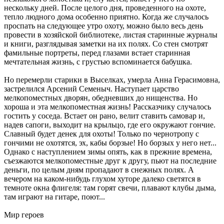
нескольку дней. После целого дня, проведенного на охоте,
тепло людного дома особенно приятно. Когда же случалось
проспать на следующее утро охоту, можно было весь день
провести в хозяйской библиотеке, листая старинные журналы
и книги, разглядывая заметки на их полях. Со стен смотрят
фамильные портреты, перед глазами встает старинная
мечтательная жизнь, с грустью вспоминается бабушка.
Но перемерли старики в Выселках, умерла Анна Герасимовна,
застрелился Арсений Семеныч. Наступает царство
мелкопоместных дворян, обедневших до нищенства. Но
хороша и эта мелкопоместная жизнь! Рассказчику случалось
гостить у соседа. Встает он рано, велит ставить самовар и,
надев сапоги, выходит на крыльцо, где его окружают гончие.
Славный будет денек для охоты! Только по чернотропу с
гончими не охотятся, эх, кабы борзые! Но борзых у него нет...
Однако с наступлением зимы опять, как в прежние времена,
съезжаются мелкопоместные друг к другу, пьют на последние
деньги, по целым дням пропадают в снежных полях. А
вечером на каком-нибудь глухом хуторе далеко светятся в
темноте окна флигеля: там горят свечи, плавают клубы дыма,
там играют на гитаре, поют...
Мир героев