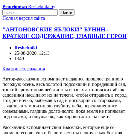
Решебники
Reshebniki.by
Найти
Полная версия сайта
"АНТОНОВСКИЕ ЯБЛОКИ" БУНИН -
КРАТКОЕ СОДЕРЖАНИЕ, ГЛАВНЫЕ ГЕРОИ
Reshebniki
25-08-2020, 12:13
1349
Краткие содержания
Автор-рассказчик вспоминает недавнее прошлое: раннюю
погожую осень, весь золотой подсохший и поредевший сад,
тонкий аромат опавшей листвы и запах антоновских яблок:
садовники насыпают их на телеги, чтобы отправить в город.
Поздно ночью, выбежав в сад и поговорив со сторожами,
глядишь в темно-синюю глубину неба, переполненного
созвездиями, глядишь долго-долго, пока земля не поплывет
под ногами, и ощущаешь, как хорошо жить на свете.
Рассказчик вспоминает свои Выселки, которые еще со
времени его дедушки были известны в округе как богатая