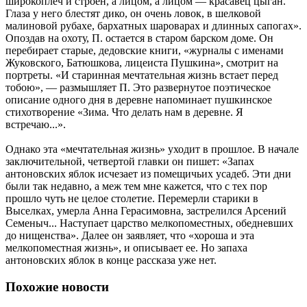
широкоплеч и строен, а лицом, а лицом — красавец цыган.
Глаза у него блестят дико, он очень ловок, в шелковой
малиновой рубахе, бархатных шароварах и длинных сапогах».
Опоздав на охоту, П. остается в старом барском доме. Он
перебирает старые, дедовские книги, «журналы с именами
Жуковского, Батюшкова, лицеиста Пушкина», смотрит на
портреты. «И старинная мечтательная жизнь встает перед
тобою», — размышляет П. Это развернутое поэтическое
описание одного дня в деревне напоминает пушкинское
стихотворение «Зима. Что делать нам в деревне. Я
встречаю...».
Однако эта «мечтательная жизнь» уходит в прошлое. В начале
заключительной, четвертой главки он пишет: «Запах
антоновских яблок исчезает из помещичьих усадеб. Эти дни
были так недавно, а меж тем мне кажется, что с тех пор
прошло чуть не целое столетие. Перемерли старики в
Выселках, умерла Анна Герасимовна, застрелился Арсений
Семеныч... Наступает царство мелкопоместных, обедневших
до нищенства». Далее он заявляет, что «хороша и эта
мелкопоместная жизнь», и описывает ее. Но запаха
антоновских яблок в конце рассказа уже нет.
Похожие новости