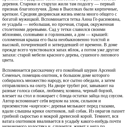
деревня. Старики и старухи жили там подолгу — первый
признак благополучия. Дома в Выселках были кирпичные,
крепкие. Средняя дворянская жизнь имела много общего с
богатой мужицкой. Вспоминается тетка Анна Ге-расимовна,
ее усадьба — небольшая, но прочная, старая, окруженная
столетними деревьями. Сад у тетки славился своими
яблонями, соловьями и горлинками, а дом — крышей:
соломенная крыша его была необыкновенно толстой и
высокой, почерневшей и затвердевшей от времени. В доме
прежде всего чувствовался запах яблок, а потом уже другие
запахи: старой мебели красного дерева, сушеного липового
цвета.
Вспоминается рассказчику его покойный шурин Арсений
Семеныч, помещик-охотник, в большом доме которого
собиралось множество народу, все сытно обедали, а затем
отправлялись на охоту. На дворе трубит рог, завывают на
разные голоса собаки, любимец хозяина, черный борзой,
влезает на стол и пожирает с блюда остатки зайца под соусом.
Автор вспоминает себя верхом на злом, сильном и
приземистом «киргизе»: деревья мелькают перед глазами,
вдали слышны крики охотников, лай собак. Из оврагов пахнет
грибной сыростью и мокрой древесной корой. Темнеет, вся
ватага охотников вваливается в усадьбу какого-нибудь почти
незнакомого холостяка и, случается, живет у него по