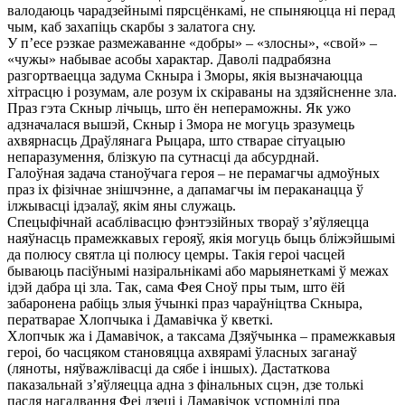
валодаюць чарадзейнымі пярсцёнкамі, не спыняюцца ні перад
чым, каб захапіць скарбы з залатога сну.
У п’есе рэзкае размежаванне «добры» – «злосны», «свой» –
«чужы» набывае асобы характар. Даволі падрабязна
разгортваецца задума Скныра і Зморы, якія вызначаюцца
хітрасцю і розумам, але розум іх скіраваны на здзяйсненне зла.
Праз гэта Скныр лічыць, што ён непераможны. Як ужо
адзначалася вышэй, Скныр і Змора не могуць зразумець
ахвярнасць Драўлянага Рыцара, што стварае сітуацыю
непаразумення, блізкую па сутнасці да абсурднай.
Галоўная задача станоўчага героя – не перамагчы адмоўных
праз іх фізічнае знішчэнне, а дапамагчы ім пераканацца ў
ілжывасці ідэалаў, якім яны служаць.
Спецыфічнай асаблівасцю фэнтэзійных твораў з’яўляецца
наяўнасць прамежкавых герояў, якія могуць быць бліжэйшымі
да полюсу святла ці полюсу цемры. Такія героі часцей
бываюць пасіўнымі назіральнікамі або марыянеткамі ў межах
ідэй дабра ці зла. Так, сама Фея Сноў пры тым, што ёй
забаронена рабіць злыя ўчынкі праз чараўніцтва Скныра,
ператварае Хлопчыка і Дамавічка ў кветкі.
Хлопчык жа і Дамавічок, а таксама Дзяўчынка – прамежкавыя
героі, бо часцяком становяцца ахвярамі ўласных заганаў
(ляноты, няўважлівасці да сябе і іншых). Дастаткова
паказальнай з’яўляецца адна з фінальных сцэн, дзе толькі
пасля нагадвання Феі дзеці і Дамавічок успомнілі пра