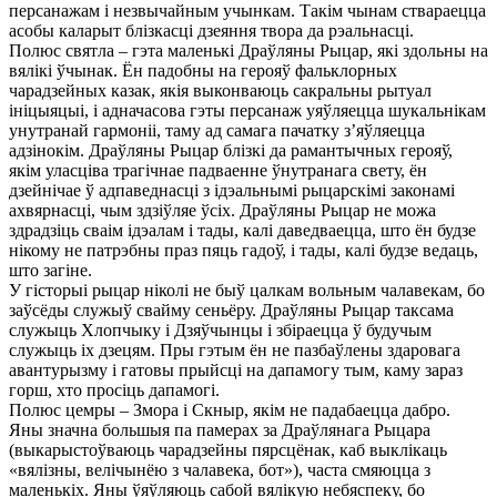
персанажам і незвычайным учынкам. Такім чынам ствараецца
асобы каларыт блізкасці дзеяння твора да рэальнасці.
Полюс святла – гэта маленькі Драўляны Рыцар, які здольны на
вялікі ўчынак. Ён падобны на герояў фальклорных
чарадзейных казак, якія выконваюць сакральны рытуал
ініцыяцыі, і адначасова гэты персанаж уяўляецца шукальнікам
унутранай гармоніі, таму ад самага пачатку з’яўляецца
адзінокім. Драўляны Рыцар блізкі да рамантычных герояў,
якім уласціва трагічнае падваенне ўнутранага свету, ён
дзейнічае ў адпаведнасці з ідэальнымі рыцарскімі законамі
ахвярнасці, чым здзіўляе ўсіх. Драўляны Рыцар не можа
здрадзіць сваім ідэалам і тады, калі даведваецца, што ён будзе
нікому не патрэбны праз пяць гадоў, і тады, калі будзе ведаць,
што загіне.
У гісторыі рыцар ніколі не быў цалкам вольным чалавекам, бо
заўсёды служыў свайму сеньёру. Драўляны Рыцар таксама
служыць Хлопчыку і Дзяўчынцы і збіраецца ў будучым
служыць іх дзецям. Пры гэтым ён не пазбаўлены здаровага
авантурызму і гатовы прыйсці на дапамогу тым, каму зараз
горш, хто просіць дапамогі.
Полюс цемры – Змора і Скныр, якім не падабаецца дабро.
Яны значна большыя па памерах за Драўлянага Рыцара
(выкарыстоўваюць чарадзейны пярсцёнак, каб выклікаць
«вялізны, велічынёю з чалавека, бот»), часта смяюцца з
маленькіх. Яны ўяўляюць сабой вялікую небяспеку, бо