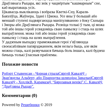
Драўлянага Рыцара, які знік у чацвёртым “кашмарным” сне,
каб выратаваць усіх.
Цікавасць выклікаюць і вобразы Кветкі-Сну, Караля-
Баязліўца, Жаўнера, Здані і Цмока. Усе яны ў большай або
меншай ступені падвяргаюцца маніпуляванню з боку Скныра
і Зморы або Драўлянага Рыцара. Розніца толькі ў тым, ці можа
той або іншы герой усвядоміць сваю памылку і стаць на шлях
выпраўлення. можа той або іншы герой усвядоміць сваю
памылку і стаць на шлях выпраўлення.
У дадзеным выпадку прамежкавыя героі з’яўляюцца
своеасаблівым папярэджаннем, якім нельга быць, але якім
можна стаць, калі развучышся бачыць боль іншага, калі будзеш
бачыць толькі ўласныя праблемы.
Похожие новости
Робэрт Стывенсан - Чорная страла
Сяргей Кавалёў -
Звар'яцелы Альберт, або Прароцтва шляхціца Завальні
Сяргей
Кавалёў - Хохлік
В. Карамазаў. “Бярозавыя венікі”.
С. Кавалёў.
“Драўляны Рыцар”.
Комментарии (0)
Powered by
Решебники
© 2019