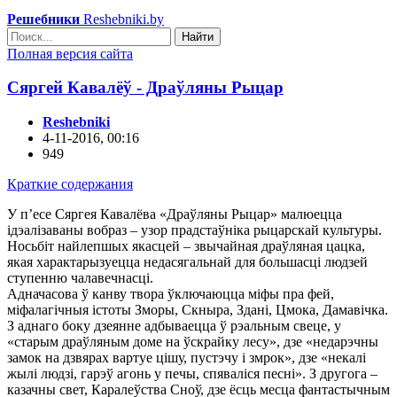
Решебники
Reshebniki.by
Найти
Полная версия сайта
Сяргей Кавалёў - Драўляны Рыцар
Reshebniki
4-11-2016, 00:16
949
Краткие содержания
У п’есе Сяргея Кавалёва «Драўляны Рыцар» малюецца
ідэалізаваны вобраз – узор прадстаўніка рыцарскай культуры.
Носьбіт найлепшых якасцей – звычайная драўляная цацка,
якая характарызуецца недасягальнай для большасці людзей
ступенню чалавечнасці.
Адначасова ў канву твора ўключаюцца міфы пра фей,
міфалагічныя істоты Зморы, Скныра, Здані, Цмока, Дамавічка.
З аднаго боку дзеянне адбываецца ў рэальным свеце, у
«старым драўляным доме на ўскрайку лесу», дзе «недарэчны
замок на дзвярах вартуе цішу, пустэчу і змрок», дзе «некалі
жылі людзі, гарэў агонь у печы, спяваліся песні». З другога –
казачны свет, Каралеўства Сноў, дзе ёсць месца фантастычным