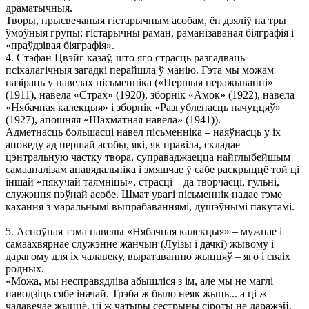
драматычныя.
Творы, прысвечаныя гістарычным асобам, ён дзяліў на тры
ўмоўныя групы: гістарычны раман, раманізаваная біяграфія і
«праўдзівая біяграфія».
4. Стэфан Цвэйг казаў, што яго страсць разгадваць
псіхалагічныя загадкі перайшла ў манію. Гэта мы можам
назіраць у навелах пісьменніка («Першыя перажыванні»
(1911), навела «Страх» (1920), зборнік «Амок» (1922), навела
«Нябачная калекцыя» і зборнік «Разгубленасць пачуццяў»
(1927), апошняя «Шахматная навела» (1941)).
Адметнасць большасці навел пісьменніка – наяўнасць у іх
аповеду ад першай асобы, які, як правіла, складае
цэнтральную частку твора, суправаджаецца найглыбейшым
самааналізам апавядальніка і змяшчае ў сабе раскрыццё той ці
іншай «пякучай таямніцы», страсці – да творчасці, гульні,
служэння пэўнай асобе. Шмат увагі пісьменнік надае тэме
кахання з маральнымі выпрабаваннямі, душэўнымі пакутамі.
5. Асноўная тэма навелы «Нябачная калекцыя» – мужнае і
самаахвярнае служэнне жанчын (Луізы і дачкі) жывому і
дарагому для іх чалавеку, выратаванню жыццяў – яго і сваіх
родных.
«Можа, мы несправядліва абышліся з ім, але мы не маглі
паводзіць сябе іначай. Трэба ж было неяк жыць... а ці ж
чалавечае жыццё, ці ж чатыры сестрыны сіроты не даражэй,