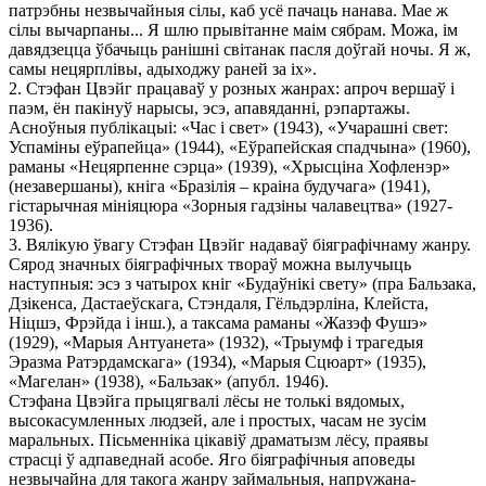
патрэбны незвычайныя сілы, каб усё пачаць нанава. Мае ж
сілы вычарпаны... Я шлю прывітанне маім сябрам. Можа, ім
давядзецца ўбачыць ранішні світанак пасля доўгай ночы. Я ж,
самы нецярплівы, адыходжу раней за іх».
2. Стэфан Цвэйг працаваў у розных жанрах: апроч вершаў і
паэм, ён пакінуў нарысы, эсэ, апавяданні, рэпартажы.
Асноўныя публікацыі: «Час і свет» (1943), «Учарашні свет:
Успаміны еўрапейца» (1944), «Еўрапейская спадчына» (1960),
раманы «Нецярпенне сэрца» (1939), «Хрысціна Хофленэр»
(незавершаны), кніга «Бразілія – краіна будучага» (1941),
гістарычная мініяцюра «Зорныя гадзіны чалавецтва» (1927-
1936).
3. Вялікую ўвагу Стэфан Цвэйг надаваў біяграфічнаму жанру.
Сярод значных біяграфічных твораў можна вылучыць
наступныя: эсэ з чатырох кніг «Будаўнікі свету» (пра Бальзака,
Дзікенса, Дастаеўскага, Стэндаля, Гёльдэрліна, Клейста,
Ніцшэ, Фрэйда і інш.), а таксама раманы «Жазэф Фушэ»
(1929), «Марыя Антуанета» (1932), «Трыумф і трагедыя
Эразма Ратэрдамскага» (1934), «Марыя Сцюарт» (1935),
«Магелан» (1938), «Бальзак» (апубл. 1946).
Стэфана Цвэйга прыцягвалі лёсы не толькі вядомых,
высокасумленных людзей, але і простых, часам не зусім
маральных. Пісьменніка цікавіў драматызм лёсу, праявы
страсці ў адпаведнай асобе. Яго біяграфічныя аповеды
незвычайна для такога жанру займальныя, напружана-