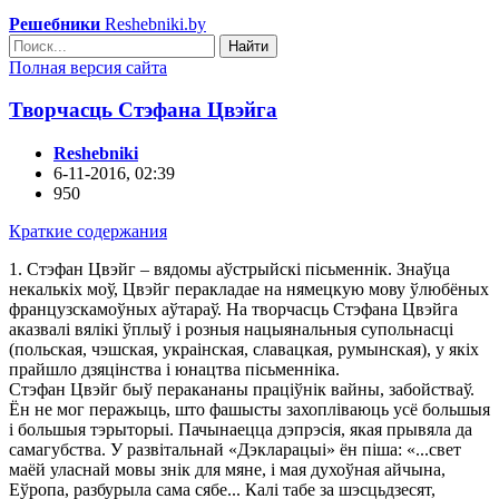
Решебники
Reshebniki.by
Найти
Полная версия сайта
Творчасць Стэфана Цвэйга
Reshebniki
6-11-2016, 02:39
950
Краткие содержания
1. Стэфан Цвэйг – вядомы аўстрыйскі пісьменнік. Знаўца
некалькіх моў, Цвэйг перакладае на нямецкую мову ўлюбёных
французскамоўных аўтараў. На творчасць Стэфана Цвэйга
аказвалі вялікі ўплыў і розныя нацыянальныя супольнасці
(польская, чэшская, украінская, славацкая, румынская), у якіх
прайшло дзяцінства і юнацтва пісьменніка.
Стэфан Цвэйг быў перакананы праціўнік вайны, забойстваў.
Ён не мог перажыць, што фашысты захопліваюць усё большыя
і большыя тэрыторыі. Пачынаецца дэпрэсія, якая прывяла да
самагубства. У развітальнай «Дэкларацыі» ён піша: «...свет
маёй уласнай мовы знік для мяне, і мая духоўная айчына,
Еўропа, разбурыла сама сябе... Калі табе за шэсцьдзесят,