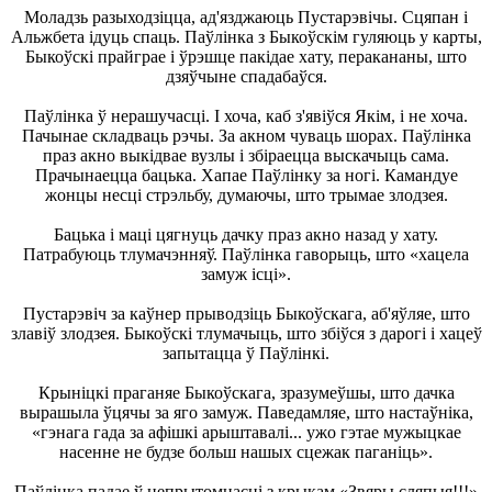
Моладзь разыходзіцца, ад'язджаюць Пустарэвічы. Сцяпан і
Альжбета ідуць спаць. Паўлінка з Быкоўскім гуляюць у карты,
Быкоўскі прайграе і ўрэшце пакідае хату, перакананы, што
дзяўчыне спадабаўся.
Паўлінка ў нерашучасці. I хоча, каб з'явіўся Якім, і не хоча.
Пачынае складваць рэчы. За акном чуваць шорах. Паўлінка
праз акно выкідвае вузлы і збіраецца выскачыць сама.
Прачынаецца бацька. Хапае Паўлінку за ногі. Камандуе
жонцы несці стрэльбу, думаючы, што трымае злодзея.
Бацька і маці цягнуць дачку праз акно назад у хату.
Патрабуюць тлумачэнняў. Паўлінка гаворыць, што «хацела
замуж ісці».
Пустарэвіч за каўнер прыводзіць Быкоўскага, аб'яўляе, што
злавіў злодзея. Быкоўскі тлумачыць, што збіўся з дарогі і хацеў
запытацца ў Паўлінкі.
Крыніцкі праганяе Быкоўскага, зразумеўшы, што дачка
вырашыла ўцячы за яго замуж. Паведамляе, што настаўніка,
«гэнага гада за афішкі арыштавалі... ужо гэтае мужыцкае
насенне не будзе больш нашых сцежак паганіць».
Паўлінка падае ў непрытомнасці з крыкам «Звяры сляпыя!!!»