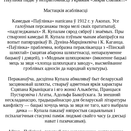
Мастацкія асаблівасці
Камедыя «Паўлінка» напісана ў 1912 г. у Акопах. Усе
галоўныя персанажы твора мелі сваіх прататыпаў,
«падгледжаных» Я. Купалам сярод сяброў і знаёмых. Пры
стварэнні камедыі Я. Купала пэўным чынам абапіраўся на
вопыт папярэднікаў В. Дуніна-Марцінкевіча і К. Каганца.
«Паўлінка» праблемна, вобразна пераклікаецца з «Пінскай
шляхтай» (зацятая абарона шляхетнасці, непаразуменне
бацькоў і дзяцей), з «Модным шляхцюком» (імкненне бацькі
мець за зяця «хлопца шляхецкага заводу», высмейванне
грэблівых адносін да народнай культуры).
Пераканаўча, дасціпна Купала абмаляваў быт беларускай
засцянковай шляхты, стварыў адметныя яркія характары
Сцяпана Крыніцкага і яго жонкі Альжбеты, Пранцыся
Пустарэвіча і Агаты, Адольфа Быкоўскага. За знешняй
нескладанасцю, традыцыйнасцю для беларускай літаратуры
канфлікту — бацькі хочуць мець за зяця не таго, каго выбрала
дачка — Купала паказаў няпростыя сацыяльныя і
псіхалагічныя стасункі паміж людзьмі свайго часу (а дзесьці
нават і пазачасавыя).