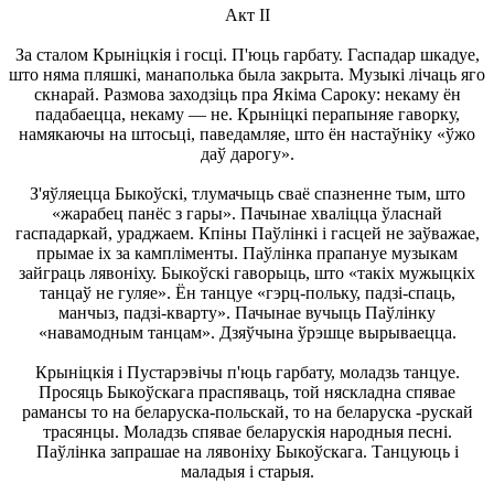
Акт II
За сталом Крыніцкія і госці. П'юць гарбату. Гаспадар шкадуе,
што няма пляшкі, манаполька была закрыта. Музыкі лічаць яго
скнарай. Размова заходзіць пра Якіма Сароку: некаму ён
падабаецца, некаму — не. Крыніцкі перапыняе гаворку,
намякаючы на штосьці, паведамляе, што ён настаўніку «ўжо
даў дарогу».
З'яўляецца Быкоўскі, тлумачыць сваё спазненне тым, што
«жарабец панёс з гары». Пачынае хваліцца ўласнай
гаспадаркай, ураджаем. Кпіны Паўлінкі і гасцей не заўважае,
прымае іх за кампліменты. Паўлінка прапануе музыкам
зайграць лявоніху. Быкоўскі гаворыць, што «такіх мужыцкіх
танцаў не гуляе». Ён танцуе «гэрц-польку, падзі-спаць,
манчыз, падзі-кварту». Пачынае вучыць Паўлінку
«навамодным танцам». Дзяўчына ўрэшце вырываецца.
Крыніцкія і Пустарэвічы п'юць гарбату, моладзь танцуе.
Просяць Быкоўскага праспяваць, той няскладна спявае
рамансы то на беларуска-польскай, то на беларуска -рускай
трасянцы. Моладзь спявае беларускія народныя песні.
Паўлінка запрашае на лявоніху Быкоўскага. Танцуюць і
маладыя і старыя.