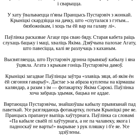
і сварыцца.
У хату ўвальваецца п'яны Пранцысь Пустарэвіч з жонкай.
Крыніцкі скардзіцца на дачку, што «спуталася з гэтым...
бязбожнікам, і хоць ты ёй вар на галаву лі».
Паўлінка расказвае Агаце пра сваю бяду. Старая кабета раіць
слухаць бацьку і маці, хваліць Якіма. Дзяўчына палохае Агату,
што павесіцца, калі яе разлучаць з каханым.
Высвятляецца, што Пустарэвіч дрэнна прывязаў кабылу і яна
ўцякла. Агата з крыкам гоніць Пустарэвіча дамоў.
Крыніцкі загадвае Паўлінцы заўтра «злавіць зяця, аб якім ён
ёй сягоння гаварыў». Дастае з-за абраза куплены на кірмашы
каляндар, а разам з ім — фотакартку Якіма Сарокі. Паўлінка
хоча забраць здымак, бацька не аддае.
Вяртаюцца Пустарэвічы, знайшоўшы кабылу прывязанай пад
паветкай. Усе разглядаюць фотакартку, потым Крыніцкі рве яе.
Пранцысь прапануе выпіць хаўтурнага. Паўлінка са словамі
«Па кабыле сваёй пі хаўтурнага, а не па чалавеку, якога і
падноскаў не варты!» вырывае з рук пляшку і б'е яе. Усе
здзіўлены.