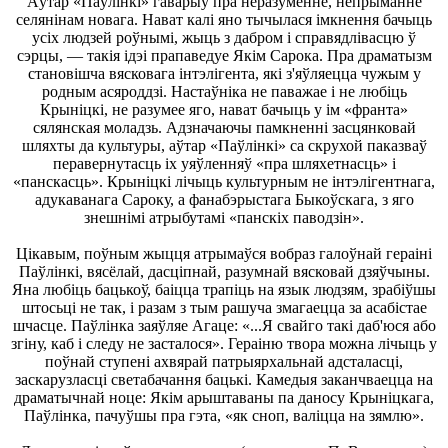
Аўтар «Паўлінкі» гаварыў пра неразуменне, непрыманне
селянінам новага. Нават калі яно тычылася імкнення бачыць
усіх людзей роўнымі, жыць з дабром і справядлівасцю ў
сэрцы, — такія ідэі прапаведуе Якім Сарока. Пра драматызм
становішча вясковага інтэлігента, які з'яўляецца чужым у
родным асяроддзі. Настаўніка не паважае і не любіць
Крыніцкі, не разумее яго, нават бачыць у ім «франта»
сялянская моладзь. Адзначаючы памкненні засцянковай
шляхты да культуры, аўтар «Паўлінкі» са скрухой паказваў
перавернутасць іх уяўленняў «пра шляхетнасць» і
«панскасць». Крыніцкі лічыць культурным не інтэлігентнага,
адукаванага Сароку, а фанабэрыстага Быкоўскага, з яго
знешнімі атрыбутамі «панскіх паводзін».
Цікавым, поўным жыцця атрымаўся вобраз галоўнай гераіні
Паўлінкі, вясёлай, дасціпнай, разумнай вясковай дзяўчыны.
Яна любіць бацькоў, баіцца трапіць на язык людзям, зрабіўшы
штосьці не так, і разам з тым рашуча змагаецца за асабістае
шчасце. Паўлінка заяўляе Агаце: «...Я свайго такі даб'юся або
згіну, каб і следу не засталося». Гераіню твора можна лічыць у
поўнай ступені ахвярай патрыярхальнай адсталасці,
заскарузласці светабачання бацькі. Камедыя заканчваецца на
драматычнай ноце: Якім арыштаваны па даносу Крыніцкага,
Паўлінка, пачуўшы пра гэта, «як сноп, валіцца на зямлю».