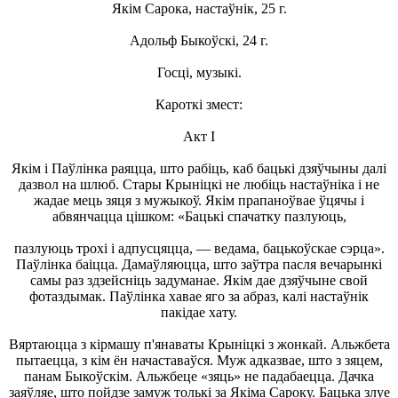
Якім Сарока, настаўнік, 25 г.
Адольф Быкоўскі, 24 г.
Госці, музыкі.
Кароткі змест:
Акт І
Якім і Паўлінка раяцца, што рабіць, каб бацькі дзяўчыны далі
дазвол на шлюб. Стары Крыніцкі не любіць настаўніка і не
жадае мець зяця з мужыкоў. Якім прапаноўвае ўцячы і
абвянчацца цішком: «Бацькі спачатку пазлуюць,
пазлуюць трохі і адпусцяцца, — ведама, бацькоўскае сэрца».
Паўлінка баіцца. Дамаўляюцца, што заўтра пасля вечарынкі
самы раз здзейсніць задуманае. Якім дае дзяўчыне свой
фотаздымак. Паўлінка хавае яго за абраз, калі настаўнік
пакідае хату.
Вяртаюцца з кірмашу п'янаваты Крыніцкі з жонкай. Альжбета
пытаецца, з кім ён начаставаўся. Муж адказвае, што з зяцем,
панам Быкоўскім. Альжбеце «зяць» не падабаецца. Дачка
заяўляе, што пойдзе замуж толькі за Якіма Сароку. Бацька злуе