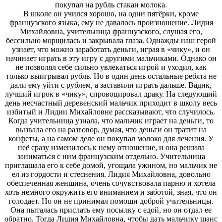
покупал на рубль стакан молока.
В школе он учился хорошо, на одни пятёрки, кроме
французского языка, ему не давалось произношение. Лидия
Михайловна, учительница французского, слушая его,
бессильно морщилась и закрывала глаза. Однажды наш герой
узнает, что можно заработать деньги, играя в «чику», и он
начинает играть в эту игру с другими мальчиками. Однако он
не позволял себе сильно увлекаться игрой и уходил, как
только выигрывал рубль. Но в один день остальные ребята не
дали ему уйти с рублем, а заставили играть дальше. Вадик,
лучший игрок в «чику», спровоцировал драку. На следующий
день несчастный деревенский мальчик приходит в школу весь
избитый и Лидии Михайловне рассказывают, что случилось.
Когда учительница узнала, что мальчик играет на деньги, то
вызвала его на разговор, думая, что деньги он тратит на
конфеты, а на самом деле он покупал молоко для лечения. У
неё сразу изменилось к нему отношение, и она решила
заниматься с ним французским отдельно. Учительница
приглашала его к себе домой, угощала ужином, но мальчик не
ел из гордости и стеснения. Лидия Михайловна, довольно
обеспеченная женщина, очень сочувствовала парню и хотела
хоть немного окружить его вниманием и заботой, зная, что он
голодает. Но он не принимал помощи доброй учительницы.
Она пыталась прислать ему посылку с едой, но он отдал ее
обратно. Тогда Лидия Михайловна, чтобы дать мальчику шанс