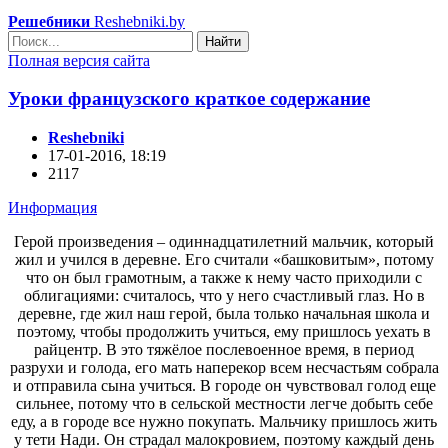
Решебники
Reshebniki.by
Найти
Полная версия сайта
Уроки французского краткое содержание
Reshebniki
17-01-2016, 18:19
2117
Информация
Герой произведения – одиннадцатилетний мальчик, который
жил и учился в деревне. Его считали «башковитым», потому
что он был грамотным, а также к нему часто приходили с
облигациями: считалось, что у него счастливый глаз. Но в
деревне, где жил наш герой, была только начальная школа и
поэтому, чтобы продолжить учиться, ему пришлось уехать в
райцентр. В это тяжёлое послевоенное время, в период
разрухи и голода, его мать наперекор всем несчастьям собрала
и отправила сына учиться. В городе он чувствовал голод еще
сильнее, потому что в сельской местности легче добыть себе
еду, а в городе все нужно покупать. Мальчику пришлось жить
у тети Нади. Он страдал малокровием, поэтому каждый день