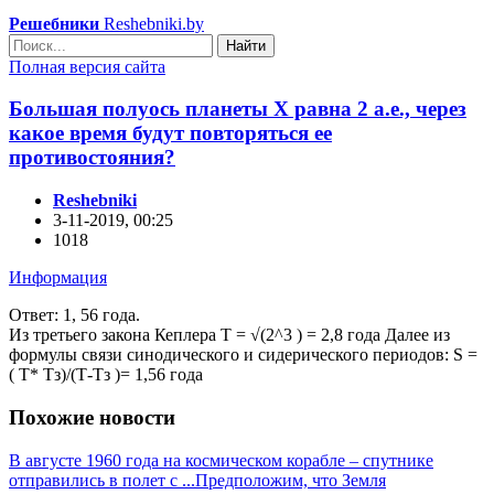
Решебники
Reshebniki.by
Найти
Полная версия сайта
Большая полуось планеты Х равна 2 а.е., через
какое время будут повторяться ее
противостояния?
Reshebniki
3-11-2019, 00:25
1018
Информация
Ответ: 1, 56 года.
Из третьего закона Кеплера Т = √(2^3 ) = 2,8 года Далее из
формулы связи синодического и сидерического периодов: S =
( Т* Тз)/(Т-Тз )= 1,56 года
Похожие новости
В августе 1960 года на космическом корабле – спутнике
отправились в полет с ...
Предположим, что Земля