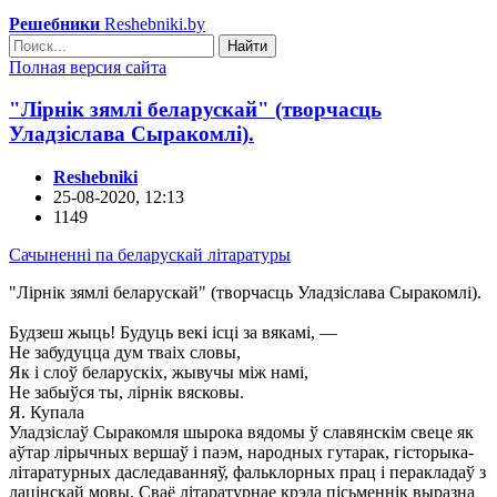
Решебники
Reshebniki.by
Найти
Полная версия сайта
"Лірнік зямлі беларускай" (творчасць
Уладзіслава Сыракомлі).
Reshebniki
25-08-2020, 12:13
1149
Cачыненні па беларускай літаратуры
"Лірнік зямлі беларускай" (творчасць Уладзіслава Сыракомлі).
Будзеш жыць! Будуць векi iсцi за вякамi, —
Не забудуцца дум тваiх словы,
Як i слоў беларускiх, жывучы мiж намi,
Не забыўся ты, лiрнiк вясковы.
Я. Купала
Уладзiслаў Сыракомля шырока вядомы ў славянскiм свеце як
аўтар лiрычных вершаў i паэм, народных гутарак, гiсторыка-
лiтаратурных даследаванняў, фальклорных прац i перакладаў з
лацiнскай мовы. Сваё лiтаратурнае крэда пiсьменнiк выразна