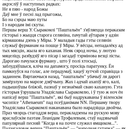
акрэслiў ў наступных радках:
Не я пяю - народ Божы
Даў мне ў песнi лад прыгожы,
Бо на сэрцы маю путы
I з народам iмi скуты.
Першы верш У. Сыракомлi "Паштальён" з'яўляецца пераказам
гiсторыi з жыцця старога селянiна, пачутай аўтарам у адзiн
кiрмашовы дзень у Мiры. У маладыя гады гэты селянiн
служыў фурманам на пошце ў Мiры. У вёсцы, непадалёку ад
тых мясцiн, жыла яго каханая. Неяк сярод ночы, у лютую
мяцелiцу, разбудзiў яго пiсар i загадаў тэрмiнова везцi лiсты.
Дарогаю пачулася фурману , што ў полi хтосьцi,
заблудзiўшыся, клiча на дапамогу, просiць паратунку. Ён
памкнуўся на голас, але перадумаў, хацеў хутчэй справiцца з
заданнем. Вяртаючыся назад, "паштальён" убачыў ля дарогi
замёрзлую на марозе дзяўчыну. Жах i адчай ахапiў яго, калi,
падышоўшы блiжэй, пазнаў у незнаёмай сваю каханую. Гэта
гiсторыя ўзрушыла Уладзiслава Сыракомлю, i ў тую ж ноч ён
напiсаў верш "Паштальён", якi быў надрукаваны ў вiленскiм
часопiсе "Athenaeum" пад псеўданiмам NN. Першаму твору
Уладзiслава Сыракомлi наканавана было нарадзiцца двойчы.
Праз чвэрць стагоддзя верш, перакладзены на рускую мову
яраслаўскiм паэтам Леанiдам Трэфалевым, стаў надзвычай
папулярнай песняй "Когда я на почте служил ямщиком...".
Падзагаловак верша "Паштальён" — "народная гутарка" — як