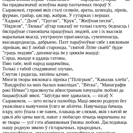
бы прадвызначаў асноўны жанр паэтычных твораў У.
Сыракомлi, героямi якiх сталi селянiн, араты, шляхцiц, лiрнiк,
фурман, грабар, цясляр, жабрак. У гутарках i вершах
"Хадыка", "Доля", "Груган", "Крук", "Жнiўная песня",
"Нядзеля", "Лялька" аўтар паказаў не толькi галечу, беднасць i
бяспраўнае становiшча працоўных людзей, але i iх высокiя
маральныя якасцi, унутраную прыгажосць, сумленнасць,
высакароднасць, дабрыню. Паэт параўноўвае сябе з вясковым
лiрнiкам, якi ў любай старонцы, "святой Лiтве сваёй" будзе
"граць людзям", дапамагаць iм у цяжкiм жыццi:
Сэрца, жыцце я аддаць гатовы,
Пяю табе, мой народ шарачкбвы,
Толькi з табой спадзяваннi злучаю,
Смутак i радасць, хвiлiны адчаю.
Многiя творы вясковага лiрнiка ("Пiлiгрым", "Кавалак хлеба",
"Вандроўкi па маiх былых ваколiцах", "Вёска", "Манаграфiя
ракi Нёман") прасякнуты абвостраным пачуццём любовi да
бацькоўскай зямлi. "Заўсёды мне здавалася, — пiсаў У.
Сыракомля, — што нельга палюбiць Мацi-зямлю родную без
уважлiвага вывучэння ўсяго яе аблiчча. Навучыцца бачыць
iскру, што ўпала з яе павек, плакаць яе слязьмi, якiя з вачэй яе
цяклi або цячы маглi, нават з любасцю лiчыць маршчыны на
яе твары — усё гэта абавязковыя ўмовы любовi. Даследаваць
нашу родную зямлю ў гiстарычных, прыродных,
этнаграфiчных, археалагiчных, геаграфiчных адносiнах —