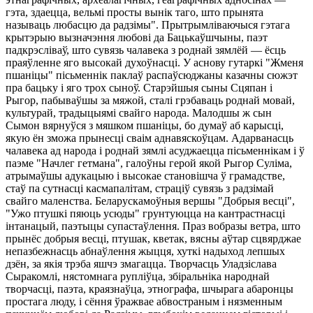
гэта, здаецца, вельмi просты вынiк таго, што прынята
называць любасцю да радзiмы". Прытрымлiваючыся гэтага
крытэрыю вызначэння любовi да Бацькаўшчыны, паэт
падкрэслiваў, што сувязь чалавека з роднай зямлёй — ёсць
праяўленне яго высокай духоўнасцi. У аснову гутаркi "Жменя
пшанiцы" пiсьменнiк паклаў распаўсюджаны казачны сюжэт
пра бацьку i яго трох сыноў. Старэйшыя сыны Сцяпан i
Рыгор, пабываўшы за мяжой, сталi грэбаваць роднай мовай,
культурай, традыцыямi свайго народа. Малодшы ж сын
Сымон вярнуўся з мяшком пшанiцы, бо думаў аб карысцi,
якую ён зможа прынесцi сваiм аднавяскоўцам. Адарванасць
чалавека ад народа i роднай зямлi асуджаецца пiсьменнiкам i ў
паэме "Начлег гетмана", галоўны герой якой Рыгор Сулiма,
атрымаўшы адукацыю i высокае становiшча ў грамадстве,
стаў па сутнасцi касмапалiтам, страцiў сувязь з радзiмай
свайго маленства. Беларускамоўныя вершы "Добрыя весцi",
"Ужо птушкi пяюць усюды" грунтуюцца на кантрастнасцi
iнтанацый, паэтыцы супастаўлення. Праз вобразы ветра, што
прынёс добрыя весцi, птушак, кветак, вясны аўтар сцвярджае
непазбежнасць абнаўлення жыцця, хуткi надыход лепшых
дзён, за якiя трэба яшчэ змагацца. Творчасць Уладзiслава
Сыракомлi, нястомнага руплiўца, збiральнiка народнай
творчасцi, паэта, краязнаўца, этнографа, шчырага абаронцы
простага люду, i сёння ўражвае абвостраным i нязменным