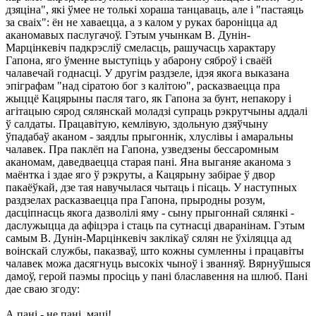
дзяціна", які ўмее не толькі хораша танцаваць, але і "пастаяць
за сваіх": ён не хаваецца, а з калом у руках бароніцца ад
аканомавых паслугачоў. Гэтым учынкам В. Дунін-
Марцінкевіч падкрэсліў смеласць, рашучасць характару
Гапона, яго ўменне выступіць у абарону сяброў і сваёй
чалавечай годнасці. У другім раздзеле, ідэя якога выказана
эпіграфам "над сіратою бог з калітою", расказваецца пра
жыццё Кацярыны пасля таго, як Гапона за бунт, непакору і
агітацыю сярод сялянскай моладзі супраць рэкрутчыны аддалі
ў салдаты. Працавітую, кемлівую, здольную дзяўчыну
ўпадабаў аканом - заядлы прыгоннік, хлуслівы і амаральны
чалавек. Пра паклёп на Гапона, узведзены бессаромным
аканомам, даведваецца старая пані. Яна выганяе аканома з
маёнтка і здае яго ў рэкруты, а Кацярыну забірае ў двор
пакаёўкай, дзе тая навучылася чытаць і пісаць. У наступных
раздзелах расказваецца пра Гапона, прыродны розум,
дасціпнасць якога дазволілі яму - сыну прыгоннай сялянкі -
даслужыцца да афіцэра і стаць па сутнасці дваранінам. Гэтым
самым В. Дунін-Марцінкевіч заклікаў сялян не ўхіляцца ад
воінскай службы, паказваў, што кожны сумленны і працавіты
чалавек можа дасягнуць высокіх чыноў і званняў. Вярнуўшыся
дамоў, герой паэмы просіць у пані блаславення на шлюб. Пані
дае сваю згоду:
А пані - не пані, маці!