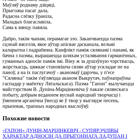
Маўляў роднаму дзіцяці,
Прыгожы пасаг дала,
Радасна слёзку ўраніла,
Маладых благаславіла,
Сама к вянцу павяла.
Дабро, такім чынам, перамагае зло. Заканчваецца паэма
сцэнай вяселля, якое аўтар апісвае дасканала, вельмі
каларытна і падрабязна. Канфлікт паміж сялянамі і панамі, як
бачна з паэмы, вырашаецца шляхам усталявання гарманічных,
гуманных адносін паміж імі. Віну ж за душэўную чэрствасць,
жорсткасць, цяжкае становішча сялян аўтар ускладае не на
паноў, а на іх паслугачоў - аканомаў (дарэчы, у п'есе
"Сялянка" такім з'яўляецца аканом Выкрутач, паўнапраўны
гаспадар у маёнтку Лятальскага). Паэма "Гапон" вылучаецца
майстэрствам В. Дуніна-Марцінкевіча ў паказе сялянскага
побыту, добрым веданнем вуснай народнай творчасці і
ўменнем арганічна ўвесці яе ў твор у выглядзе песень,
прыпевак, трапных народных выслоўяў.
Похожие новости
«ГАПОН» ДУНІН-МАРЦІНКЕВІЧ - СУПЯРЭЧЛІВЫ
ХАРАКТАР АДНОСІН ДА ПРЫГОННАГА ЛАДУ
ПАН І