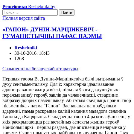
Решебники
Reshebniki.by
Найти
Полная версия сайта
«ГАПОН» ДУНІН-МАРЦІНКЕВІЧ -
ГУМАНІСТЫЧНЫ ПАФАС ПАЭМЫ
Reshebniki
30-10-2016, 18:43
1268
Cачыненні па беларускай літаратуры
Першыя творы В. Дуніна-Марцінкевіча былі вытрыманы ў
духу сентыменталізму. Для іх характэрна ідэалізаванае
адлюстраванне жыцця вёскі, пільная ўвага да душэўных
перажыванняў герояў, заклік да чалавечнасці, стварэнне
вобразаў добрых памешчыкаў. Аб гэтым сведчыць і ранні твор
пісьменніка - паэма "Гапон". Заснаваная на праўдзівым
здарэнні, паэма раскрывае калізіі кахання маладога селяніна
Гапона да Кацярыны. Складаецца твор з 4 раздзелаў-песень, у
якіх раскрываюцца разнастайныя аспекты жыцця герояў.
Найбольш яркі - першы раздзел, дзе апісваецца вечарынка ў
карчме. Сярод прысутных найбольш вылучаецца Гапон, "зух