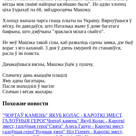
вёсцы між сваімі найпрыгажэйшаю была". Не адзін хлопец
ціха ўздыхаў па ёй, зайздросцячы Машэку.
Хлопцу выпала чарга гнаць плыты на Украіну. Вярнуўшыся ў
вёску, ён даведаўся, што Наталька жыве ў доме багатага
баярына, што дзяўчына "зраклася мілага свайго".
Не меў Машэка такой сілы, каб разваліць сцены замка, дзе быў
вораг з яго каханай. 3 дня ў дзень хмурней ён станавіўся,
расла ў ім помста.
Дачакаўшыся вясны, Машэка ўцёк у пушчу.
Спачатку дань жыццём плацілі
Яму адны багатыры,
Пасля знаходзілі ў магіле
Спачын і вёсак жыхары.
Похожие новости
"ЧОРТАЎ КАМЕНЬ" ЯКУБ КОЛАС - КАРОТКІ ЗМЕСТ,
ГАЛОЎНЫЯ ГЕРОІ
"Чортаў камень" Якуб Колас - Кароткі
змест, галоўныя героі
"Свята" Алесь Гарун - Кароткі змест,
галоўныя героі
"Родныя дзеці" Ніл Гілевіч - Кароткі змест,