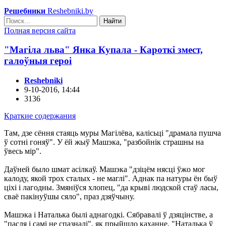
Решебники
Reshebniki.by
Найти
Полная версия сайта
"Магіла льва" Янка Купала - Кароткі змест,
галоўныя героі
Reshebniki
9-10-2016, 14:44
3136
Краткие содержания
Там, дзе сёння стаяць муры Магілёва, калісьці "драмала пушча
ў сотні гоняў". У ёй жыў Машэка, "разбойнік страшны на
ўвесь мір".
Даўней было шмат асілкаў. Машэка "дзіцём нясці ўжо мог
калоду, якой трох сталых - не маглі". Аднак па натуры ён быў
ціхі і лагодны. Змяніўся хлопец, "да крыві людской стаў ласы,
сваё пакінуўшы сяло", праз дзяўчыну.
Машэка і Наталька былі аднагодкі. Сябравалі ў дзяцінстве, а
"пасля і самі не спазналі", як прыйшло каханне. "Наталька ў