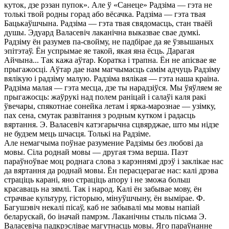
куток, дзе рэзан пупок». Але ў «Санеце» Радзіма — гэта не
толькі твой родны горад або вёсачка. Радзіма — гэта твая
Бацькаўшчына. Радзіма — гэта твая свядомасць, стан тваёй
душы. Эдуард Валасевіч лаканічна выказвае свае думкі.
Радзіму ён разумев па-свойму, не падбірае да яе ўзвышаных
эпітэтаў. Ён успрымае яе такой, якая яна ёсць. Дарагая
Айчына... Так кажа аўтар. Коратка і трапна. Ён не апісвае яе
прыгажосці. Аўтар дае нам магчымасць самім адчуць Радзіму
вялікую і радзіму малую. Радзіма вялікая — гэта наша краіна.
Радзіма малая — гэта месца, дзе ты нарадзіўся. Мы ўяўляем яе
прыгажосць: жаўрукі над полем раніцай і салаўі каля ракі
ўвечары, спякотнае сонейка летам і ярка-марознае — узімку,
пах сена, смутак развітання з родным кутком і радасць
вяртання. Э. Валасевіч катэгарычна сцвярджае, што мы нідзе
не будзем мець шчасця. Толькі на Радзіме.
Але немагчыма поўнае разумение Радзімы без любові да
мовы. Сіла роднай мовы — другая тэма верша. Паэт
параўноўвае моц роднага слова з карэннямі дрэў і заклікае нас
да вяртання да роднай мовы. Ён перасцерагае нас: калі дрэва
страціць карані, яно страціць апору і не зможа больш
красаваць на зямлі. Так і народ. Калі ён забывае мову, ён
страчвае культуру, гісторыю, мінуўшчыну, ён вымірае. Ф.
Багушэвіч некалі пісаў, каб не забывалі мы мовы напіай
беларускай, бо іначай памрэм. Лаканічны стыль пісьма Э.
Валасевіча падкрэслівае магутнасць мовы. Яго параўнанне