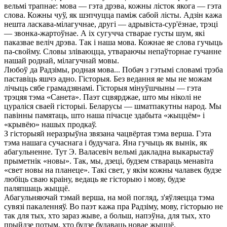
вельмі трапнае: мова — гэта дрэва, кожны лісток якога — гэта
слова. Кожны чуў, як шэпчуцца паміж сабой лісты. Адзін кажа
нешта ласкава-мілагучнае, другі — адрывіста-сур'ёзнае, трэці
— звонка-жартоўнае. А іх сугучча стварае густы шум, які
паказвае веліч дрэва. Так і наша мова. Кожнае яе слова гучыць
па-свойму. Словы зліваюцца, утвараючы непаўторнае гучанне
нашай роднай, мілагучнай мовы.
Любоў да Радзімы, родная мова... Побач з гэтымі словамі трэба
паставіць яшчэ адно. Гісторыя. Без ведання яе мы не можам
лічыць сябе грамадзянамі. Гісторыя мінуўшчыны — гэта
трэцяя тэма «Санета». Паэт сцвярджае, што мы ніколі не
цураліся сваей гісторыі. Беларусы — шматпакутны народ. Мы
павінны памятаць, што наша пічасце здабыта «жыццём» і
«крывёю» нашых продкаў.
З гісторыяй неразрыўна звязана чацвёртая тэма верша. Гэта
тэма нашага сучаснага і будучага. Яна гучыць як вынік, як
абагульненне. Тут Э. Валасевіч вельмі дакладна выкарыстаў
прыметнік «новы». Так, мы, дзеці, будзем ствараць менавіта
«свет новы на планеце». Такі свет, у якім кожны чалавек будзе
любіць сваю краіну, ведаць яе гісторыю і мову, будзе
паляпшаць жыццё.
Абагульняючай тэмай верша, на мой погляд, з'яўляецца тэма
сувязі пакаленняў. Во паэт кажа пра Радзіму, мову, гісторыю не
так для тых, хто зараз жыве, а больш, напэўна, для тых, хто
прыйдзе потым, хто будзе будаваць новае жыццё.