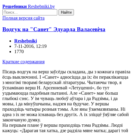
Решебники
Reshebniki.by
Найти
Полная версия сайта
Водгук на "Санет" Эдуарда Валасевіча
Reshebniki
7-11-2016, 12:19
1770
Краткие содержания
Пісаць водгук на верш заўсёды складана, ды з кожнага правіла
ёсць выключэнні. I «Санет» адносіцца да іх: ён пераклікаецца
з многімі творамі беларускай літаратуры. Чытаючы твор, я
ўспамінаю верш Н. Арсенневай «Летуценні», бо тут
уздымаюцца падобныя пытанні. Але «Санет» мае больш
глыбокі сэнс. У ім чуваць любоў аўтара і да Радзімы, і да
мовы, і да мінуўшчыны, надзея на будучае. У вершы
праходзіць чатыры розныя тэмы. Але яны ўзаемазвязаны. Ні
адна з іх не можа існаваць без другіх. А іх зліццё ўяўляе сабой
закончаную думку.
На першым плане ў вершы праходзіць тэма Радзімы. Людзі
кажуць: «Дарагая тая хатка, дзе радзіла мяне матка; дарагі той