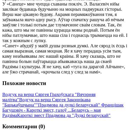
У «Санеце» мне чуецца схаваны покліч. Э. Валасевіч нібы
заклікае будаваць будучыню на моцных падмурках гісторыі.
Верш мае цікавую будову. Акрамя перамяжоўвання тэм, я
заўважыла яшчэ адну рысу. Аўтар спачатку рашуча аб нёчым
заяўляе і толькі потым дае тлумачэнне сваім словам. Так, ён
кажа, што мы не павінны цурацца мовы роднай. Потым ён
нібы патлумачвае, што наша сіла і годнасць трымаецца на ей. I
так у кожным с лупку.
«Санет» абудзіў у маёй душы розныя думкі. Але сярод іх ёсць і
самая выразная, самая моцная. Яе я хачу перадаць усім тым,
каму неабыякавы лес нашай краіны. Я хачу сказаць, што не
павінна болын паўтарыцца абыякавасць наша да сваей
Радзімы і культуры. Я не хачу, каб «туга па дарагой Айчыне»,
але ўжо страчанай, «крочыла след у след за намі».
Похожие новости
Водгук на верш Сяргея Грахоўскага "Вячэрняя
малітва"
Водгук на верш Сяргея Законнікава
"Бацькаўшчына"
"Прадмова да дудкі беларускай" Францішак
Багушэвіч - Кароткі змест, галоў ...
Беларусь – мая
Радзiма
Кароткі змест Прадмова да "Дудкі беларускай"
Комментарии (0)