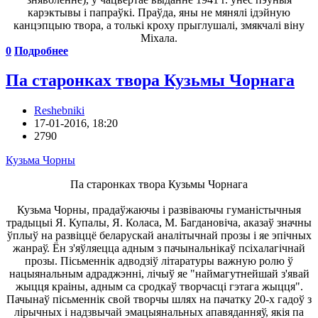
карэктывы і папраўкі. Праўда, яны не мянялі ідэйную
канцэпцыю твора, а толькі кроху прыглушалі, змякчалі віну
Міхала.
0
Подробнее
Па старонках твора Кузьмы Чорнага
Reshebniki
17-01-2016, 18:20
2790
Кузьма Чорны
Па старонках твора Кузьмы Чорнага
Кузьма Чорны, прадаўжаючы і развіваючы гуманістычныя
традыцыі Я. Купалы, Я. Коласа, М. Багдановіча, аказаў значны
ўплыў на развіццё беларускай аналітычнай прозы і яе эпічных
жанраў. Ён з'яўляецца адным з пачынальнікаў псіхалагічнай
прозы. Пісьменнік адводзіў літаратуры важную ролю ў
нацыянальным адраджэнні, лічыў яе "наймагутнейшай з'явай
жыцця краіны, адным са сродкаў творчасці гэтага жыцця".
Пачынаў пісьменнік свой творчы шлях на пачатку 20-х гадоў з
лірычных і надзвычай эмацыянальных апавяданняў, якія па