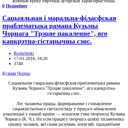
кожным кроку пярэчаць аутарскай характарыстыцы.
0
Подробнее
Сацыяльная i маральна-фiласфская
праблематыка рамана Кузьмы
Чорнага "Трэцяе пакаленне", яго
канкрэтна-гiстарычны сэнс.
Reshebniki
17-01-2016, 18:20
3740
Кузьма Чорны
Сацыяльная i маральна-фiласфская праблематыка рамана
Кузьмы Чорнага "Трэцяе пакаленне", яго канкрэтна-
гiстарычны сэнс.
Лес чалавека працы, фармiраванне i станауленне
сацыялiстычнага светапогляду у працэсе абнаулення
рэвалюцыi у нашай краiне — асноуная тэма творчасцi Кузьмы
Чорнага (К. Ч.). На усiм працягу творчага шляху пiсьменнiка
цiкавiу чалавек, якi сваiм розумам, энергiяй, працавiтымi