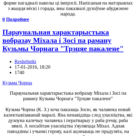
форме нагадвалі навелы ці імпрэсіі. Напісаныя на матэрыялах
з жыцця вёскі і горада, яны паказвалі духоўнае абуджэнне
народа.
0
Подробнее
Параунальная характарыстыка
вобразау Мiхала i Зосi па раману
Кузьмы Чорнага "Трэцяе пакалене"
Reshebniki
17-01-2016, 18:20
1740
Кузьма Чорны
Параунальная характарыстыка вобразау Мiхала i Зосi па
раману Кузьмы Чорнага "Трэцяе пакалене"
Кузьма Чорны (К. З.) хоча паказаць Зосю, як чалавека новай
калектывiзаванай маралi. Яна ненавiдзiць след уласнiцтва, якi
духоуна калечыу чалавека i ператварыу у раба рэчау, раба
зямлi. А носьбiтам уласнiцтва з'яуляецца Мiхал. Аднак
паводзiны i учынкi герояу, калi ацэньваць не прадузята, на