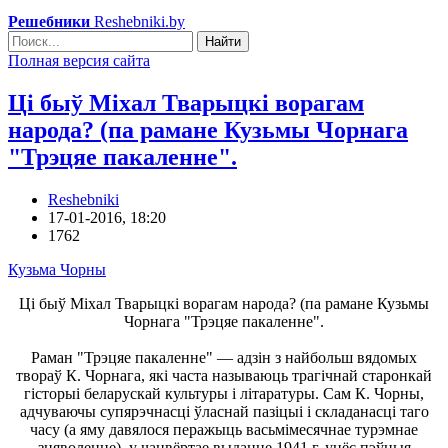
Решебники
Reshebniki.by
Найти
Полная версия сайта
Ці быў Міхал Тварыцкі ворагам
народа? (па рамане Кузьмы Чорнага
"Трэцяе пакаленне".
Reshebniki
17-01-2016, 18:20
1762
Кузьма Чорны
Ці быў Міхал Тварыцкі ворагам народа? (па рамане Кузьмы
Чорнага "Трэцяе пакаленне".
Раман "Трэцяе пакаленне" — адзін з найбольш вядомых
твораў К. Чорнага, які часта называюць трагічнай старонкай
гісторыі беларускай культуры і літаратуры. Сам К. Чорны,
адчуваючы супярэчнасці ўласнай пазіцыі і складанасці таго
часу (а яму давялося перажыць васьмімесячнае турэмнае
зняволенне), у чацвёртае выданне 1941 г. унёс пэўныя