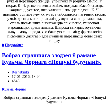
рукамi ператварау жыцце, упрыгожвау родную зямлю. У
творах К. Ч. развенчваецца эгаiзм, людская абасобленасць,
жаднасць, усе тое, што калечыць жыцце людзей. К. Ч.
прыйшоу у лiтаратуру як аутар глыбокапсiха-лагiчных творау,
у якiх даецца мастацкi аналiз духоунага жыцця чалавека,
стыль пiсьменнiка вызначаецца эпiчнасцю, глыбокай
народнасцю, драматызмам. Шырока выкарыстоуваючы
жывую мову народа, яго багатую сiнанiмiку, фразеалогiю,
пiсьменнiк дасягае надзвычайнай выразнасцi мовы сваiх
творау.
0
Подробнее
Вобраз страшнага злодзея ў рамане
Кузьмы Чорнага «Пошукі будучыні».
Reshebniki
17-01-2016, 18:20
4643
Кузьма Чорны
Вобраз страшнага злодзея ў рамане Кузьмы Чорнага «Пошукі
будучыні».