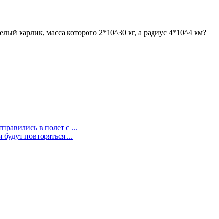
елый карлик, масса которого 2*10^30 кг, а радиус 4*10^4 км?
правились в полет с ...
 будут повторяться ...