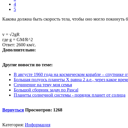
4
5
Какова должна быть скорость тела, чтобы оно могло покинуть б
v = √2gR
где g = GM/R^2
Ответ: 2600 км/с.
Дополнительно:
Другие новости по теме:
В августе 1960 года на космическом корабле – спутнике от
Большая полуось планеты Х равна 2 а.е., через какое время
Сочинение на тему моя семья
Большой сборник задач по Pascal
Планеты солнечной системы - порядок планет от солнца
Вернуться
Просмотров: 1268
Категория:
Информация