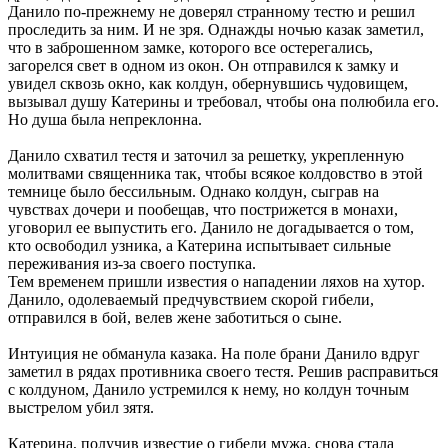
Данило по-прежнему не доверял странному тестю и решил
проследить за ним. И не зря. Однажды ночью казак заметил,
что в заброшенном замке, которого все остерегались,
загорелся свет в одном из окон. Он отправился к замку и
увидел сквозь окно, как колдун, обернувшись чудовищем,
вызывал душу Катерины и требовал, чтобы она полюбила его.
Но душа была непреклонна.
Данило схватил тестя и заточил за решетку, укрепленную
молитвами священника так, чтобы всякое колдовство в этой
темнице было бессильным. Однако колдун, сыграв на
чувствах дочери и пообещав, что пострижется в монахи,
уговорил ее выпустить его. Данило не догадывается о том,
кто освободил узника, а Катерина испытывает сильные
переживания из-за своего поступка.
Тем временем пришли известия о нападении ляхов на хутор.
Данило, одолеваемый предчувствием скорой гибели,
отправился в бой, велев жене заботиться о сыне.
Интуиция не обманула казака. На поле брани Данило вдруг
заметил в рядах противника своего тестя. Решив расправиться
с колдуном, Данило устремился к нему, но колдун точным
выстрелом убил зятя.
Катерина, получив известие о гибели мужа, снова стала