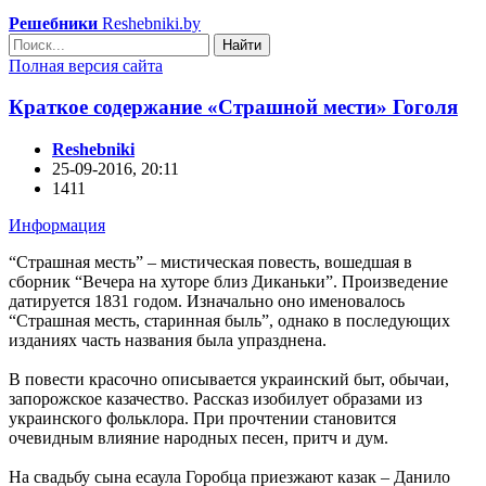
Решебники
Reshebniki.by
Найти
Полная версия сайта
Краткое содержание «Страшной мести» Гоголя
Reshebniki
25-09-2016, 20:11
1411
Информация
“Страшная месть” – мистическая повесть, вошедшая в
сборник “Вечера на хуторе близ Диканьки”. Произведение
датируется 1831 годом. Изначально оно именовалось
“Страшная месть, старинная быль”, однако в последующих
изданиях часть названия была упразднена.
В повести красочно описывается украинский быт, обычаи,
запорожское казачество. Рассказ изобилует образами из
украинского фольклора. При прочтении становится
очевидным влияние народных песен, притч и дум.
На свадьбу сына есаула Горобца приезжают казак – Данило