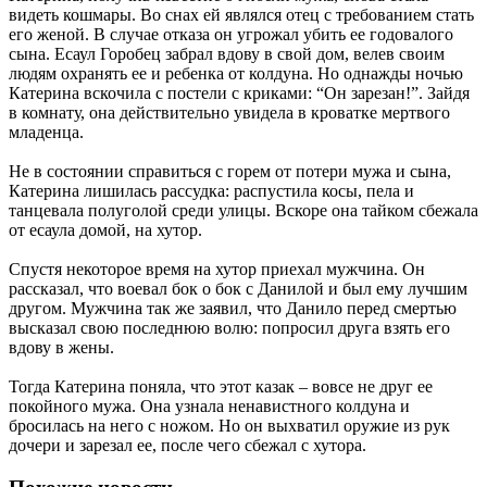
видеть кошмары. Во снах ей являлся отец с требованием стать
его женой. В случае отказа он угрожал убить ее годовалого
сына. Есаул Горобец забрал вдову в свой дом, велев своим
людям охранять ее и ребенка от колдуна. Но однажды ночью
Катерина вскочила с постели с криками: “Он зарезан!”. Зайдя
в комнату, она действительно увидела в кроватке мертвого
младенца.
Не в состоянии справиться с горем от потери мужа и сына,
Катерина лишилась рассудка: распустила косы, пела и
танцевала полуголой среди улицы. Вскоре она тайком сбежала
от есаула домой, на хутор.
Спустя некоторое время на хутор приехал мужчина. Он
рассказал, что воевал бок о бок с Данилой и был ему лучшим
другом. Мужчина так же заявил, что Данило перед смертью
высказал свою последнюю волю: попросил друга взять его
вдову в жены.
Тогда Катерина поняла, что этот казак – вовсе не друг ее
покойного мужа. Она узнала ненавистного колдуна и
бросилась на него с ножом. Но он выхватил оружие из рук
дочери и зарезал ее, после чего сбежал с хутора.