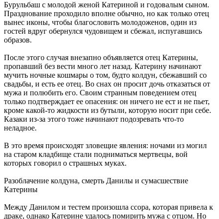
Бурульбаш с молодой женой Катериной и годовалым сыном.
Празднование проходило вполне обычно, но как только отец
вынес иконы, чтобы благословить молодоженов, один из
гостей вдруг обернулся чудовищем и сбежал, испугавшись
образов.
После этого случая внезапно объявляется отец Катерины,
пропавший без вести много лет назад. Катерину начинают
мучить ночные кошмары о том, будто колдун, сбежавший со
свадьбы, и есть ее отец. Во снах он просит дочь отказаться от
мужа и полюбить его. Своим странным поведением отец
только подтверждает ее опасения: он ничего не ест и не пьет,
кроме какой-то жидкости из бутыли, которую носит при себе.
Казаки из-за этого тоже начинают подозревать что-то
неладное.
В это время происходят зловещие явления: ночами из могил
на старом кладбище стали подниматься мертвецы, вой
которых говорил о страшных муках.
Разоблачение колдуна, смерть Данилы и сумасшествие
Катерины
Между Данилом и тестем произошла ссора, которая привела к
драке, однако Катерине удалось помирить мужа с отцом. Но