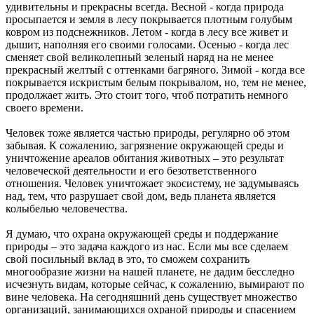
удивительны и прекрасны всегда. Весной - когда природа
просыпается и земля в лесу покрывается плотным голубым
ковром из подснежников. Летом - когда в лесу все живет и
дышит, наполняя его своими голосами. Осенью - когда лес
сменяет свой великолепный зеленый наряд на не менее
прекрасный желтый с оттенками багряного. Зимой - когда все
покрывается искристым белым покрывалом, но, тем не менее,
продолжает жить. Это стоит того, чтоб потратить немного
своего времени.
Человек тоже является частью природы, регулярно об этом
забывая. К сожалению, загрязнение окружающей среды и
уничтожение ареалов обитания животных – это результат
человеческой деятельности и его безответственного
отношения. Человек уничтожает экосистему, не задумываясь
над, тем, что разрушает свой дом, ведь планета является
колыбелью человечества.
Я думаю, что охрана окружающей среды и поддержание
природы – это задача каждого из нас. Если мы все сделаем
свой посильный вклад в это, то сможем сохранить
многообразие жизни на нашей планете, не дадим бесследно
исчезнуть видам, которые сейчас, к сожалению, вымирают по
вине человека. На сегодняшний день существует множество
организаций, занимающихся охраной природы и спасением