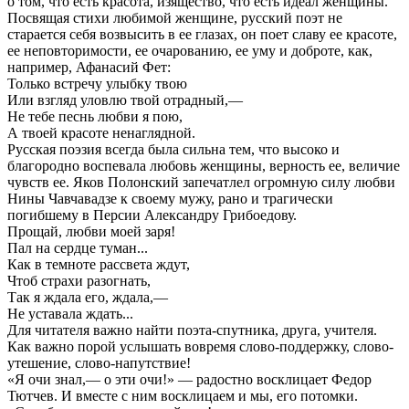
о том, что есть красота, изящество, что есть идеал женщины.
Посвящая стихи любимой женщине, русский поэт не
старается себя возвысить в ее глазах, он поет славу ее красоте,
ее неповторимости, ее очарованию, ее уму и доброте, как,
например, Афанасий Фет:
Только встречу улыбку твою
Или взгляд уловлю твой отрадный,—
Не тебе песнь любви я пою,
А твоей красоте ненаглядной.
Русская поэзия всегда была сильна тем, что высоко и
благородно воспевала любовь женщины, верность ее, величие
чувств ее. Яков Полонский запечатлел огромную силу любви
Нины Чавчавадзе к своему мужу, рано и трагически
погибшему в Персии Александру Грибоедову.
Прощай, любви моей заря!
Пал на сердце туман...
Как в темноте рассвета ждут,
Чтоб страхи разогнать,
Так я ждала его, ждала,—
Не уставала ждать...
Для читателя важно найти поэта-спутника, друга, учителя.
Как важно порой услышать вовремя слово-поддержку, слово-
утешение, слово-напутствие!
«Я очи знал,— о эти очи!» — радостно восклицает Федор
Тютчев. И вместе с ним восклицаем и мы, его потомки.