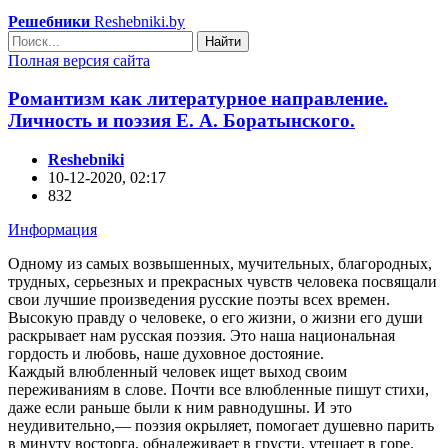
Решебники
Reshebniki.by
Найти
Полная версия сайта
Романтизм как литературное направление.
Личность и поэзия Е. А. Боратынского.
Reshebniki
10-12-2020, 02:17
832
Информация
Одному из самых возвышенных, мучительных, благородных,
трудных, серьезных и прекрасных чувств человека посвящали
свои лучшие произведения русские поэты всех времен.
Высокую правду о человеке, о его жизни, о жизни его души
раскрывает нам русская поэзия. Это наша национальная
гордость и любовь, наше духовное достояние.
Каждый влюбленный человек ищет выход своим
переживаниям в слове. Почти все влюбленные пишут стихи,
даже если раньше были к ним равнодушны. И это
неудивительно,— поэзия окрыляет, помогает душевно парить
в минуту восторга, обнадеживает в грусти, утешает в горе.