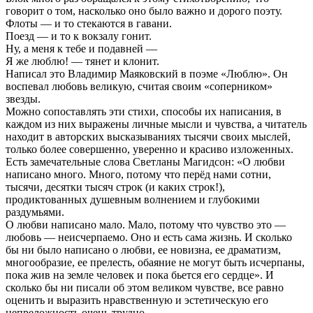
говорит о том, насколько оно было важно и дорого поэту.
Флоты — и то стекаются в гавани.
Поезд — и то к вокзалу гонит.
Ну, а меня к тебе и подавней —
Я же люблю! — тянет и клонит.
Написал это Владимир Маяковский в поэме «Люблю». Он
воспевал любовь великую, считая своим «соперником»
звезды.
Можно сопоставлять эти стихи, способы их написания, в
каждом из них выражены личные мысли и чувства, а читатель
находит в авторских высказываниях тысячи своих мыслей,
только более совершенно, уверенно и красиво изложенных.
Есть замечательные слова Светланы Магидсон: «О любви
написано много. Много, потому что перёд нами сотни,
тысячи, десятки тысяч строк (и каких строк!),
продиктованных душевным волнением и глубокими
раздумьями.
О любви написано мало. Мало, потому что чувство это —
любовь — неисчерпаемо. Оно и есть сама жизнь. И сколько
бы ни было написано о любви, ее новизна, ее драматизм,
многообразие, ее прелесть, обаяние не могут быть исчерпаны,
пока жив на земле человек и пока бьется его сердце». И
сколько бы ни писали об этом великом чувстве, все равно
оценить и выразить нравственную и эстетическую его
непреложность очень трудно.