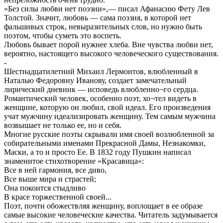
«Без силы любви нет поэзии»,— писал Афанасию Фету Лев
Толстой. Значит, любовь — сама поэзия, в которой нет
фальшивых строк, невыразительных слов, но нужно быть
поэтом, чтобы суметь это воспеть.
Любовь бывает порой нужнее хлеба. Вне чувства любви нет,
вероятно, настоящего высокого человеческого существования.
-
Шестнадцатилетний Михаил Лермонтов, влюбленный в
Наталью Федоровну Иванову, создает замечательный
лирический дневник — исповедь влюбленно¬го сердца.
Романтический человек, особенно поэт, хо¬тел видеть в
женщине, которую он любил, свой идеал. Его произведения
учат мужчину идеализировать женщину. Тем самым мужчина
возвышает не только ее, но и себя.
Многие русские поэты скрывали имя своей возлюбленной за
собирательными именами Прекрасной Дамы, Незнакомки,
Маски, а то и просто Ее. В 1832 году Пушкин написал
знаменитое стихотворение «Красавица»:
Все в ней гармония, все диво,
Все выше мира и страстей;
Она покоится стыдливо
В красе торжественной своей...
Поэт, почти обожествляя женщину, воплощает в ее образе
самые высокие человеческие качества. Читатель задумывается