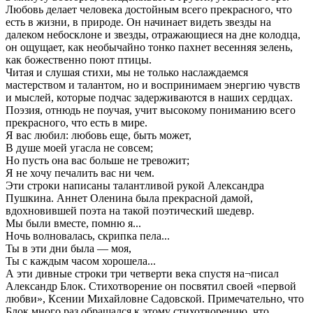
Любовь делает человека достойным всего прекрасного, что
есть в жизни, в природе. Он начинает видеть звезды на
далеком небосклоне и звезды, отражающиеся на дне колодца,
он ощущает, как необычайно тонко пахнет весенняя зелень,
как божественно поют птицы.
Читая и слушая стихи, мы не только наслаждаемся
мастерством и талантом, но и воспринимаем энергию чувств
и мыслей, которые подчас задерживаются в наших сердцах.
Поэзия, отнюдь не поучая, учит высокому пониманию всего
прекрасного, что есть в мире.
Я вас любил: любовь еще, быть может,
В душе моей угасла не совсем;
Но пусть она вас больше не тревожит;
Я не хочу печалить вас ни чем.
Эти строки написаны талантливой рукой Александра
Пушкина. Аннет Оленина была прекрасной дамой,
вдохновившей поэта на такой поэтический шедевр.
Мы были вместе, помню я...
Ночь волновалась, скрипка пела...
Ты в эти дни была — моя,
Ты с каждым часом хорошела...
А эти дивные строки три четверти века спустя на¬писал
Александр Блок. Стихотворение он посвятил своей «первой
любви», Ксении Михайловне Садовской. Примечательно, что
Блок много раз обращался к этому стихотворению, что