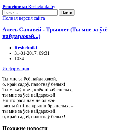
Решебники
Reshebniki.by
Найти
Полная версия сайта
Алесь Салавей - Трыялет (Ты мне за ўсё
найдаражэй...)
Reshebniki
31-01-2017, 09:31
1034
Информация
Ты мне за ўсё найдаражэй,
о, край садоў, палотнаў белых!
Ты макаў цвет, клёк ніваў спелых,
ты мне за ўсё найдаражэй.
Нішто раслінам не бліжэй
вясны й пітва крыніц брынелых, –
ты мне за ўсё найдаражэй,
о, край садоў, палотнаў белых!
Похожие новости