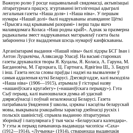
Важную ролю ў росце нацыянальнай свядомасці, актывізацыі
літаратурнага працэсу, згуртаванні інтэлігенцыі адыгралі
легальныя газеты «Наша доля» і «Наша ніва». У першым
нумары «Нашай долі» былі надрукаваны апавяданне Цёткі
«Прысяга над крывавымі разорамі» і верш тады яшчэ
малавядомага Коласа «Наш родны краЙ». Аднак за празмерна
радыкальны змест надрукаваных матэрыялаў газета была
забаронена і ўсе выдадзеныя шэсць нумароў канфіскаваны.
Арганізатарамі выдання «Нашай нівы» былі лідэры БСГ Іван і
Антон Луцкевічы, Аляксандр Уласаў. На васьмі старонках
газеты друкаваліся творы Я. Куцалы, Я. Коласа, А. Гаруна, М.
Багдановіча, М. Гарэцкага, Ц. Гартнага, Ядвігіна Ш,, 3. Бядулі
і інш. Газета несла словы праўды і надзеі на вызваленве ў
самыя аддаленыя куткі Беларусі. Дзесяцігоддзе, калі выходзіла
«Наша ніва» (1906—1915), атрымала ў гісторыі назву
«нашаніўскага кругабегу» («нашаніўскага перыяду»). Гэта
Сыў перыяд, калі выношвалася думка аб удаснай
дзярясаўнасці і поўнай незалежнасці Беларусі. Газета
патрабавала ўвядзення ў школы, цэрквы і касцёлы беларускай
мовы, выкрывала рэакцыйны характар дзейнасці рускіх і
польскіх шавіністаў, спрыяла выданню літаратурных
зборнікаў і папулярнага ў тыя часы «Беларускага календара».
У гэты ж перыяд пачынаюць выдавацца часопісы «Саха»
(1912—1914), «Лучынка» (1914), ствараюцца выдавецкія