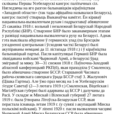
скліканы Першы Усебеларускі кангрэс палітычных сіл.
Нягледзячы на яго разгон балынавіцкім кіраўніцтвам
«Западной области» (так тады афіцыйна называлася Беларусь),
кангрэс паспеў стварыць Выканаўчы камітэт. Ён кіраваў
нацыянальна-вызваленчым рухам і падрыхтаваў абвяшчэнне
25 сакавіка 1918 г. вольнай і незалежнай Беларускай Народнай
Рэспублікі (БНР). Стварэнне БНР было заканамерным этапам
у развіцці нацыянальна-вызваленчага руху на Беларусі. Аднак
гэта выклікала абурэнне ў германскіх улад (па Брэсцкім
узгадненні цэнтральная і ўсходняя часткі Беларусі былі
акупіраваны немцамі да 11 лістапада 1918 г.) і ў кіраўніцтва
балынавіцкай партыі. Пасля капітуляцыі Германіі БНР была
ліквідавана войскамі Чырвонай Арміі, а беларускі ўрад
эміграваў за мяжу. 30—31 снежня 1918 г. Паўночна-Заходняй
абласной канферэнцыяй РКП(б), якая праходзіла ў Смаленску,
было абвешчана стварэнне БССР. Старшыной Часовага
рабоча-сялявскага савецкага ўрада БССР стаў 3. Жылуновіч
(Цішка Гартны). Але ўжо праз месяц на 1-м Усебеларускім
з'ездзе Саветаў (2—3 лютага 1919 г.) Смаленская, Віцебская і
Магілёўская губерні былі адарваны ад БССР і далучаны да
Расіі. У складзе ж Мінскай і Віленскай губерняў 27 лютага
1919 г. была ўтворана Літоўска-Беларуская ССР, якая
перастала існаваць летам 1919 г. (у сувязі з акупацыяй Мінска
польскімі войскамі). У ліпені 1920 г. пасля вызвалення часцямі
Чырвонай Арміі Мінска Беларуская ССР была абвешчана