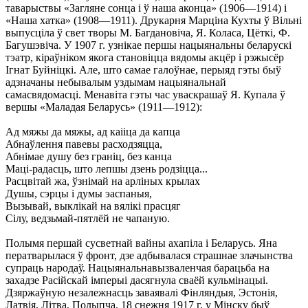
таварыствы «Загляне сонца і ў наша аконца» (1906—1914) і
«Наша хатка» (1908—1911). Друкарня Марціна Кухты ў Вільні
выпусціла ў свет творы М. Багдановіча, Я. Коласа, Цёткі, Ф.
Багушэвіча. У 1907 г. узнікае першы нацыянальны беларускі
тэатр, кіраўніком якога становіцца вядомы акцёр і рэжысёр
Ігнат Буйніцкі. Але, што самае галоўнае, перыяд гэты быў
адзначаны небывалым уздымам нацыянальнай
самасвядомасці. Менавіта гэты час уваскрашаў Я. Купала ў
вершы «Маладая Беларусь» (1911—1912):
Ад мяжы да мяжы, ад каііца да капца
Абнаўлення павевы расходзяцца,
Абнімае душу без граніц, без канца
Маці-радасць, што лепшы дзень родзіцца...
Расцвітай жа, ўзнімай на арліных крылах
Душы, сэрцы і думы эаспаныя,
Вызывай, выклікай на вялікі прасцяг
Сілу, ведзьмай-пятлёй не чапаную.
Полымя першай сусветнай вайны ахапіла і Беларусь. Яна
ператварылася ў фронт, дзе адбывалася страшнае злачынства
супраць народаў. Нацыянальнавызваленчая барацьба на
захадзе Расійскай імперыі дасягнула сваёй кульмінацыі.
Дзяржаўную незалежнасць заваявалі Фінляндыя, Эстонія,
Латвія, Літва, Полыпча. 18 снежня 1917 г. у Мінску быў