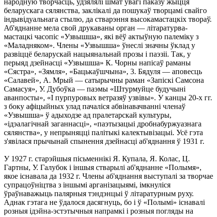
народную творчасць, удзялялі шмат увагі паказу жыцця
беларускага сялянства, заклікалі да пошукаў творцамі свайго
індывідуальнага стылю, да стварэння высокамастацкіх твораў.
Аб'яднанне мела свой друкаваны орган — літаратурва-
мастацкі часопіс «Узвышша», які вёў актыўную палеміку з
«Маладняком». Члены «Узвышша» ўнеслі значны ўклад у
развіццё беларускай нацыянальнай прозы і паэзіі. Так, у
перыяд дзейнасці «Узвышша» К. Чорны напісаў раманы
«Сястра», «Зямля», «Бацькаўшчына», 3. Бядуля — аповесць
«Салавей», А. Мрый — сатырычны раман «Запіскі Самсона
Самасуя», У. Дубоўка — паэмы «Штурмуйце будучыні
аванпосты», «I пурпуровых ветразяў узвівы». У канцы 20-х гг.
з боку афіцыйных улад пачаліся абвінавачванні членаў
«Узвышша» ў адыходзе ад пралетарскай культуры,
«ідэалагічнай заганнасці», «паэтызацыі дробнабуржуазнага
сялянства», у непрыняцці палітыкі калектывізацыі. Усё гэта
з'явілася прычынай спынення дзейнасці аб'яднання ў 1931 г.
У 1927 г. старэйшыя пісьменнікі Я. Купала, Я. Колас, Ц.
Гартны, У. Галубок і іншыя стварылі аб'яднанне «Полымя»,
якое існавала да 1932 г. Члены аб'яднання выступалі за творчае
супрацоўніцтва з іншымі арганізацыямі, імкнуліся
ўраўнаважыць палярныя тэндэнцыі ў літаратурным руху.
Аднак гэтага не ўдалося дасягнуць, бо і ў «Полымі» існавалі
розныя ідэйна-эстэтычныя напрамкі і розныя погляды на