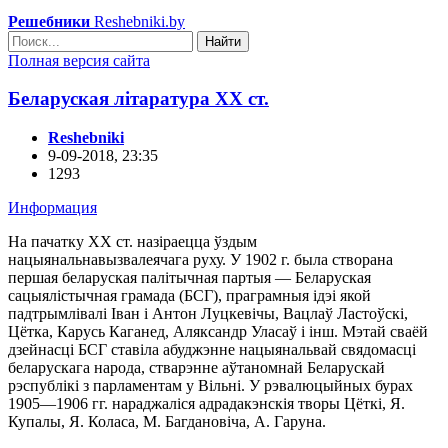
Решебники
Reshebniki.by
Найти
Полная версия сайта
Беларуская літаратура XX ст.
Reshebniki
9-09-2018, 23:35
1293
Информация
На пачатку XX ст. назіраецца ўздым
нацыянальнавызвалеячага руху. У 1902 г. была створана
першая беларуская палітычная партыя — Беларуская
сацыялістычная грамада (БСГ), праграмныя ідэі якой
падтрымлівалі Іван і Антон Луцкевічы, Вацлаў Ластоўскі,
Цётка, Карусь Каганед, Аляксандр Уласаў і інш. Мэтай сваёй
дзейнасці БСГ ставіла абуджэнне нацыянальвай свядомасці
беларускага народа, стварэнне аўтаномнай Беларускай
рэспублікі з парламентам у Вільні. У рэвалюцыйных бурах
1905—1906 гг. нараджаліся адрадакэнскія творы Цёткі, Я.
Купалы, Я. Коласа, М. Багдановіча, А. Гаруна.