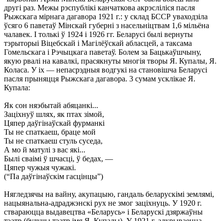
другі раз. Межы рэспублікі канчаткова акрэсліліся пасля
Рыжскага мірнага дагавора 1921 г.: у склад БССР уваходзіла
ўсяго 6 паветаў Мінскай губерні з насельніцтвам 1,6 мільёна
чалавек. I толькі ў 1924 і 1926 гг. Беларусі былі вернуты
тэрыторыі Віцебскай і Магілёўскай абласцей, а таксама
Гомельскага і Рэчыцкага паветаў. Болем за Бацькаўшчыну,
якую рвалі на кавалкі, прасякнуты многія творы Я. Купалы, Я.
Коласа. У іх — непасрэдныя водгукі на становішча Беларусі
пасля прыняцця Рыжскага дагавора. 3 сумам усклікае Я.
Купала:
Як сон няэбытай абяцанкі...
Заціхнуў шлях, як птах зімой,
Цяпер даўгінаўскай фурманкі
Ты не спаткаеш, браце мой
Ты не спаткаеш стуль суседа,
А мо й матулі з вас які...
Былі сваімі ў шчасці, ў бедах, —
Цяпер чужыя чужакі.
(“Па даўгінаўскім гасцінцы”)
Нягледзячы на вайну, акупацыю, гандаль беларускімі землямі,
нацыянальна-адраджэнскі рух не змог заціхнуць. У 1920 г.
ствараюцца выдавецтва «Беларусь» і Беларускі дзяржаўны
тэатр (будучы тэатр імя Я. Купалы). У 1921 г. адкрываецца