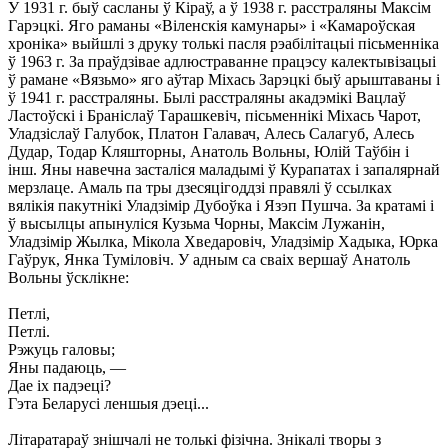
У 1931 г. быў сасланы ў Кіраў, а ў 1938 г. расстраляны Максім
Гарэцкі. Яго раманы «Віленскія камунары» і «Камароўская
хроніка» выйшлі з друку толькі пасля рэабілітацыі пісьменніка
ў 1963 г. За праўдзівае адлюстраванне працэсу калектывізацыі
ў рамане «Вязьмо» яго аўтар Міхась Зарэцкі быў арыштаваны і
ў 1941 г. расстраляны. Былі расстраляны акадэмікі Вацлаў
Ластоўскі і Браніслаў Тарашкевіч, пісьменнікі Міхась Чарот,
Уладзіслаў Галубок, Платон Галавач, Алесь Салагуб, Алесь
Дудар, Тодар Кляшторны, Анатоль Вольны, Юлій Таўбін і
інш. Яны навечна засталіся маладымі ў Курапатах і запалярнай
мерзлаце. Амаль па тры дзесяцігоддзі правялі ў ссылках
вялікія пакутнікі Уладзімір Дубоўка і Язэп Пушча. За кратамі і
ў высылцы апынуліся Кузьма Чорны, Максім Лужанін,
Уладзімір Жылка, Мікола Хведаровіч, Уладзімір Хадыка, Юрка
Гаўрук, Янка Туміловіч. У адным са сваіх вершаў Анатоль
Вольны ўсклікне:
Петлі,
Петлі.
Рэжуць галовы;
Яны падаюць, —
Дае іх падэеці?
Гэта Беларусі леншыя дэеці...
Літаратараў знішчалі не толькі фізічна. Знікалі творы з