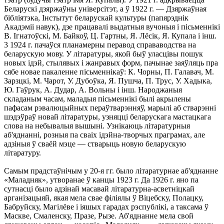
Беларускі дзяржаўны універсітэт, а ў 1922 г. — Дзяржаўная
бібліятэка, Інстытут беларускай культуры (папярэднік
Акадэміі навук), дзе працавалі выдатныя вучоныя і пісьменнікі
В. Ігнатоўскі, М. Байкоў, Ц. Гартны, Я. Лёсік, Я. Купала і інш.
3 1924 г. пачаўся планамерны перавод справаводства на
беларускую мову. У літаратуры, якой быў уласцівы пошук
новых ідэй, стылявых і жанравых форм, пачынае заяўляць пра
сябе новае пакаленне пісьменнікаў: К. Чорны, П. Галавач, М.
Зарзцкі, М. Чарот, У. Дубоўка, Я. Пушча, П. Трус, У. Хадыка,
Ю. Гаўрук, А. Дудар, А. Вольны і інш. Народжаныя
складаным часам, маладыя пісьменнікі былі акрылены
пафасам рэвалюцыйных пераўтварэнняў, марылі аб стварэнні
шэдэўраў новай літаратуры, узняцці беларускага мастацкага
слова на небывалыя вышыні. Узнікаюць літаратурныя
аб'яднанні, розныя па сваіх ідэйна-творчых праграмах, але
адзіныя ў сваёй мэце — стварыць новую беларускую
літаратуру.
Самым прадстаўнічым у 20-я гг. было літаратурнае аб'яднанне
«Маладняк», утворанае ў канцы 1923 г. Да 1926 г. яно па
сутнасці было адзінай масавай літаратурна-асветніцкай
арганізацыяй, якая мела свае філіялы ў Віцебску, Полацку,
Бабруйску, Магілёве і іяшых гарадах рэспублікі, а таксама ў
Маскве, Смаленску, Празе, Рызе. Аб'яднанне мела свой