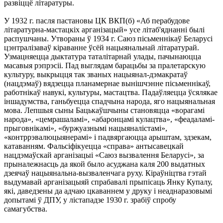
развіццё літаратуры.
У 1932 г. пасля пастановы ЦК ВКП(б) «Аб перабудове
літаратурна-мастацкіх арганізацый» усе літаб'яднанні былі
распушчаны. Утвораны ў 1934 г. Саюз пісьменнікаў Беларусі
цэнтралізаваў кіраванне ўсёй нацыянальнай літаратурай.
Узмацняецца дыктатура таталітарнай улады, пачынаюцца
масавыя рэпрэсіі. Пад выглядам барацьбы за пралетарскую
культуру, выкрыцця так званых нацыянал-дэмакратаў
(нацдэмаў) вядзецца планамернае вынішчэнне пісьменнікаў,
работнікаў навукі, культуры, мастацтва. Падаўляецца ўсялякае
іншадумства, ганьбуецца спадчына народа, яго нацыянальная
мова. Лепшыя сыны Бацькаўшчыны становяцца «ворагамі
народа», «цемрашаламі», «абаронцамі кулацтва», «феадаламі-
прыговнікамі», «буржуазнымі нацыяналістамі»,
«контррэвалюцыянерамі» і падвяргаюцца арыштам, здзекам,
катаванням. Фальсіфікуецца «справа» антысавецкай
нацдэмаўскай арганізацыі «Саюз вызвалення Беларусі», за
прыналежнасць да якой было асуджана каля 200 выдатных
дзеячаў нацыянальна-вызваленчага руху. Кіраўніцтва гэтай
выдумавай арганізацыяй спрабавалі прыпісаць Янку Купалу,
які, даведзены да адчаю цкаваннем у друку і неаднаразовымі
допытамі ў ДПУ, у лістападзе 1930 г. зрабіў спробу
самагубства.