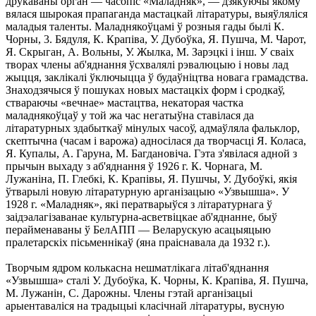
друкаваны орган — часопіс «Маладняк», — дзякуючы якому
вялася шырокая прапаганда мастацкай літаратуры, выяўляліся
маладыя таленты. Маладнякоўцамі ў розныя гады былі К.
Чорны, 3. Бядуля, К. Крапіва, У. Дубоўка, Я. Пушча, М. Чарот,
Я. Скрыган, А. Вольны, У. Жылка, М. Зарэцкі і інш. У сваіх
творах члены аб'яднання ўсхвалялі рэвалюцыю і новы лад
жыцця, заклікалі ўключыцца ў будаўніцтва новага грамадства.
Знаходзячыся ў пошуках новых мастацкіх форм і сродкаў,
ствараючы «вечнае» мастацтва, некаторая частка
маладнякоўцаў у той жа час негатыўна ставілася да
літаратурных здабыткаў мінулых часоў, адмаўляла фальклор,
скептычна (часам і варожа) адносілася да творчасці Я. Коласа,
Я. Купалы, А. Гаруна, М. Багдановіча. Гэта з'явілася адной з
прычын выхаду з аб'яднання ў 1926 г. К. Чорнага, М.
Лужаніна, П. Глебкі, К. Крапівы, Я. Пушчы, У. Дубоўкі, якія
ўтварылі новую літаратурную арганізацыю «Узвышша». У
1928 г. «Маладняк», які ператварыўся з літаратурнага ў
заідэалагізаванае культурна-асветвіцкае аб'яднанне, быў
перайменаваны ў БелАПП — Веларускую асацыяцыю
пралетарскіх пісьменнікаў (яна праіснавала да 1932 г.).
Творчым ядром колькасна нешматлікага літаб'яднання
«Узвышша» сталі У. Дубоўка, К. Чорны, К. Крапіва, Я. Пушча,
М. Лужанін, С. Дарожны. Члены гэтай арганізацыі
арыентаваліся на традыцыі класічнай літаратуры, вусную