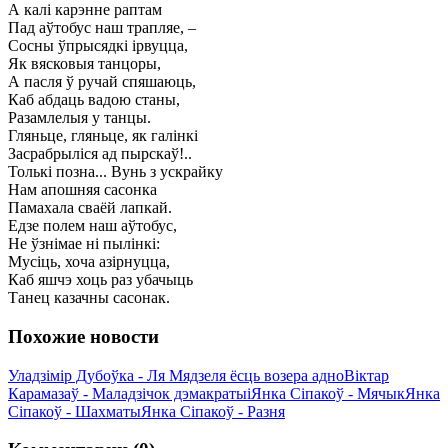
А калі карэнне раптам
Пад аўтобус наш трапляе, –
Сосны ўпрысядкі ірвуцца,
Як вясковыя танцоры,
А пасля ў ручай спяшаюць,
Каб абдаць вадою станы,
Разамлелыя у танцы.
Гляньце, гляньце, як галінкі
Засрабрыліся ад пырскаў!..
Толькі позна... Вунь з ускрайку
Нам апошняя сасонка
Памахала сваёй лапкай.
Едзе полем наш аўтобус,
Не ўзнімае ні пылінкі:
Мусіць, хоча азірнуцца,
Каб яшчэ хоць раз убачыць
Танец казачны сасонак.
Похожие новости
Уладзімір Дубоўка - Ля Мядзеля ёсць возера адно
Віктар
Карамазаў - Маладзічок дэмакратыі
Янка Сіпакоў - Мячык
Янка
Сіпакоў - Шахматы
Янка Сіпакоў - Разня