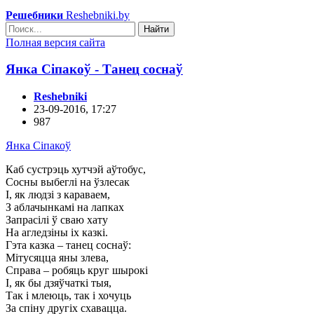
Решебники
Reshebniki.by
Найти
Полная версия сайта
Янка Сіпакоў - Танец соснаў
Reshebniki
23-09-2016, 17:27
987
Янка Сіпакоў
Каб сустрэць хутчэй аўтобус,
Сосны выбеглі на ўзлесак
I, як людзі з караваем,
З аблачынкамі на лапках
Запрасілі ў сваю хату
На агледзіны іх казкі.
Гэта казка – танец соснаў:
Мітусяцца яны злева,
Справа – робяць круг шырокі
I, як бы дзяўчаткі тыя,
Так і млеюць, так і хочуць
За спіну другіх схавацца.