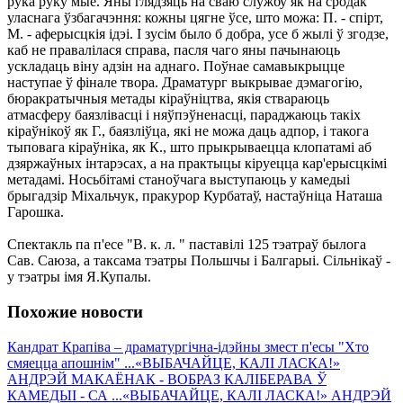
рука руку мые. Яны глядзяць на сваю службу як на сродак
уласнага ўзбагачэння: кожны цягне ўсе, што можа: П. - спірт,
М. - аферысцкія ідэі. І зусім было б добра, усе б жылі ў згодзе,
каб не правалілася справа, пасля чаго яны пачынаюць
ускладаць віну адзін на аднаго. Поўнае самавыкрыцце
наступае ў фінале твора. Драматург выкрывае дэмагогію,
бюракратычныя метады кіраўніцтва, якія ствараюць
атмасферу баязлівасці і няўпэўненасці, параджаюць такіх
кіраўнікоў як Г., баязліўца, які не можа даць адпор, і такога
тыповага кіраўніка, як К., што прыкрываецца клопатамі аб
дзяржаўных інтарэсах, а на практыцы кіруецца кар'ерысцкімі
метадамі. Носьбітамі станоўчага выступаюць у камедыі
брыгадзір Міхальчук, пракурор Курбатаў, настаўніца Наташа
Гарошка.
Спектакль па п'есе "В. к. л. " паставілі 125 тэатраў былога
Сав. Саюза, а таксама тэатры Польшчы і Балгарыі. Сільнікаў -
у тэатры імя Я.Купалы.
Похожие новости
Кандрат Крапiва – драматургiчна-iдэйны змест п'есы "Хто
смяецца апошнiм" ...
«ВЫБАЧАЙЦЕ, КАЛІ ЛАСКА!»
АНДРЭЙ МАКАЁНАК - ВОБРАЗ КАЛІБЕРАВА Ў
КАМЕДЫІ - СА ...
«ВЫБАЧАЙЦЕ, КАЛІ ЛАСКА!» АНДРЭЙ