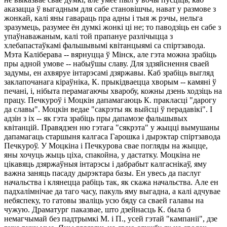
аказацца ў выгадным для сабе становішчы, нават у размове з
жонкай, калі яны гавараць пра адны і тыя ж рэчы, нельга
зразумець, разумее ён думкі жонкі ці не; то паводзіць ен сабе з
упаўнаважаным, калі той прапануе разлічыцца з
хлебапастаўкамі фальшывымі квітанцыямі са спіртзавода.
Мэта Каліберава -- вярнуцца ў Мінск, але гэта можна зрабіць
пры адной умове -- набыўшы славу. Для здзяйснення сваей
задумы, ен ахвяруе інтарэсамі дзяржавы. Каб зрабіць выгляд
заклапочанага кіраўніка, К. прыкідваецца хворым -- камяні ў
печані, і, нібыта перамагаючы хваробу, кожны дзень ходзіць на
працу. Печкуроў і Моцкін дапамагаюць К. пракласці "дарогу
да славы". Моцкін ведае "сакрэты як выйсці ў перадавікі". І
адзін з іх -- як гэта зрабіць пры дапамозе фальшывых
квітанцій. Правядзен ню гэтага "сякрэта" у жыцці вымушаны
дапамагаць старшыня калгаса Гарошка і дырэктар спіртзавода
Печкуроў. У Моцкіна і Печкурова свае погляды на жыцце,
яны хочуць жыць ціха, спакойна, у дастатку. Моцкіна не
цікавяць дзяржаўныя інтарэсы і дабрабыт калгаснікаў, яму
важна заняць пасаду дырэктара базы. Ен увесь да паслуг
начальства і клянецца рабіць так, як скажа начальства. Але ен
падхалімнічае да таго часу, пакуль яму выгадна, а калі адчувае
небяспеку, то гатовы зваліць усю бяду са сваей галавы на
чужую. Драматург паказвае, што дзейнасць К. была б
немагчымай без падтрымкі М. і П., усей гэтай "кампаніі", дзе