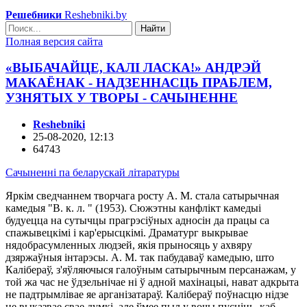
Решебники
Reshebniki.by
Найти
Полная версия сайта
«ВЫБАЧАЙЦЕ, КАЛІ ЛАСКА!» АНДРЭЙ
МАКАЁНАК - НАДЗЕННАСЦЬ ПРАБЛЕМ,
УЗНЯТЫХ У ТВОРЫ - САЧЫНЕННЕ
Reshebniki
25-08-2020, 12:13
64743
Cачыненні па беларускай літаратуры
Яркім сведчаннем творчага росту А. М. стала сатырычная
камедыя "В. к. л. " (1953). Сюжэтны канфлікт камедыі
будуецца на сутычцы прагрэсіўных адносін да працы са
спажывецкімі і кар'ерысцкімі. Драматург выкрывае
нядобрасумленных людзей, якія прыносяць у ахвяру
дзяржаўныя інтарэсы. А. М. так пабудаваў камедыю, што
Калібераў, з'яўляючыся галоўным сатырычным персанажам, у
той жа час не ўдзельнічае ні ў адной махінацыі, нават адкрыта
не падтрымлівае яе арганізатараў. Калібераў поўнасцю нідзе
не выказвае свае думкі, але ўмее пыл у вочы пусціць, каб