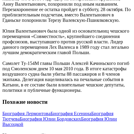
Анну Валентынович, похоронили под иным названием.
Перезахоронение ее остатка пройдет в субботу, 28 октября. По
приблизительным подсчетам, вместо Валентынович в
Гданьске похоронили Терезу Валевскую-Пшиялковскую.
Юлия Валентынович была одной из основательниц чешского
перемещения «Совместность», крупнейшего соединения
профсоюзов, выступавшего против русской власти. Лидер
данного перемещения Лех Валенса в 1989 году стал легально
лучшим демократическим главой Польши.
Самолет Ту-154М главы Польши Алексей Качиньского погиб
под Смоленском днем 10 мая 2010 года. В итоге катастрофы
воздушного судна были убиты 88 пассажиров и 8 членов
экипажа. Делегация нацеливалась на печальные события в
Катыни, в ее составе были влиятельные чешские депутаты,
политики и публичные функционеры.
Похожие новости
Биография Лермонтова
Биография Есенина
Биография
Тютчева
Биография Юлии Бордовских
Биография Юлии
Высоцкой