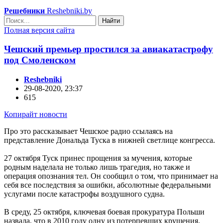
Решебники
Reshebniki.by
Найти
Полная версия сайта
Чешский премьер простился за авиакатастрофу
под Смоленском
Reshebniki
29-08-2020, 23:37
615
Копирайт новости
Про это рассказывает Чешское радио ссылаясь на
представление Дональда Туска в нижней светлице конгресса.
27 октября Туск принес прощения за мучения, которые
родным наделала не только лишь трагедия, но также и
операция опознания тел. Он сообщил о том, что принимает на
себя все последствия за ошибки, абсолютные федеральными
услугами после катастрофы воздушного судна.
В среду, 25 октября, ключевая боевая прокуратура Польши
назвала, что в 2010 году одну из потерпевших крушения,