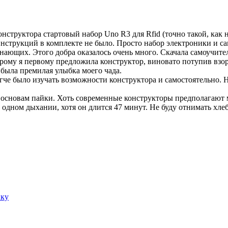
онструктора стартовый набор Uno R3 для Rfid (точно такой, как 
струкций в комплекте не было. Просто набор электроники и са
инающих. Этого добра оказалось очень много. Скачала самоучите
ому я первому предложила конструктор, виновато потупив взор, с
 была премилая улыбка моего чада.
че было изучать возможности конструктора и самостоятельно. Не
о основам пайки. Хоть современные конструкторы предполагают м
 одном дыхании, хотя он длится 47 минут. Не буду отнимать хлеб
ыку