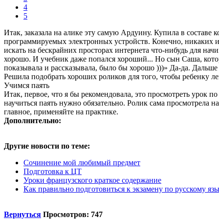
4
5
Итак, заказала на алике эту самую Ардуину. Купила в составе к
программируемых электронных устройств. Конечно, никаких ин
искать на бескрайних просторах интернета что-нибудь для нач
хорошо. И учебник даже попался хороший... Но сын Саша, котор
показывала и рассказывала, было бы хорошо )))» Да-да. Дальше
Решила подобрать хороших роликов для того, чтобы ребенку лег
Учимся паять
Итак, первое, что я бы рекомендовала, это просмотреть урок п
научиться паять нужно обязательно. Ролик сама просмотрела на
главное, применяйте на практике.
Дополнительно:
Другие новости по теме:
Сочинение мой любимый предмет
Подготовка к ЦТ
Уроки французского краткое содержание
Как правильно подготовиться к экзамену по русскому яз
Вернуться
Просмотров: 747