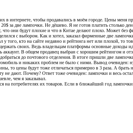
их в интернете, чтобы продавались в моём городе. Цены меня пр
же 20$ за две лампочки. Не дёшево. Я не готов платить столько 
ит, что они будут плохие и что в Китае делают плохо. Может без
еделился с выбором. Как и хотел, заказал фирменные две лампочки
у того, кто на сайте недавно и рейтинга нет или плохой, то то
ддержать своих. Ведь владельцам платформы основные доходы иду
ть аккаунт. В общем продавец выбран с хорошим рейтингом и от
 добраться до почтового отделения. В итоге пришли две лампочк
втомобиль и никаких проблем не было с ними. Вывод очевиден: 
аины, то цены будут тоже отличаться примерно в 3 раза. А брат
ту не дают. Почему? Ответ тоже очевиден: лампочки и весь оста
евле, чем я заказывал.
я на потребителях их товаров. Если в ближайший год лампочки 