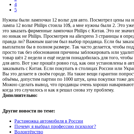
4
5
Нужны были лампочки 12 вольт для авто. Посмотрел цены на н
лампа 12 вольт Philips стоила 10$, а мне нужны были 2. Это у
это заказать фирменные лампочки Philips с Китая. Это не знач
но никак не Philips. Просмотрев на aliexpress 3 страницы я опр
правда ли? Важным шагом был выбор продавца. Если бы заказал 
выплатили бы в полном размере. Так часто делается, чтобы по
просто так без обоснования причины заблокировать или удали
товар шёл 2 недели и ещё неделя понадобилась для того, чтобы
для авто. Вот уже прошёл ровно год, как они установлены в а
заказывать с Китая. Если покупать в столицах России или Укр
Вы это делаете в своём городе. На такие вещи гарантии попрос
объёмы, допустим партии по 1000 штук, цена покупки тоже деш
Можно сделать вывод, что продавцы очень хорошо навариваютс
когда это случилось и как я решал снова эту проблему.
Дополнительно:
Другие новости по теме:
Растаможка автомобиля в России
Почему я выбрал профессию психолог?
Волонтёрство