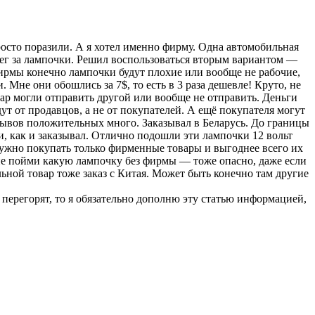
осто поразили. А я хотел именно фирму. Одна автомобильная
денег за лампочки. Решил воспользоваться вторым вариантом —
 фирмы конечно лампочки будут плохие или вообще не рабочие,
. Мне они обошлись за 7$, то есть в 3 раза дешевле! Круто, не
вар могли отправить другой или вообще не отправить. Деньги
т от продавцов, а не от покупателей. А ещё покупателя могут
зывов положительных много. Заказывал в Беларусь. До границы
и, как и заказывал. Отлично подошли эти лампочки 12 вольт
нужно покупать только фирменные товары и выгоднее всего их
ь не пойми какую лампочку без фирмы — тоже опасно, даже если
льной товар тоже заказ с Китая. Может быть конечно там другие
перегорят, то я обязательно дополню эту статью информацией,