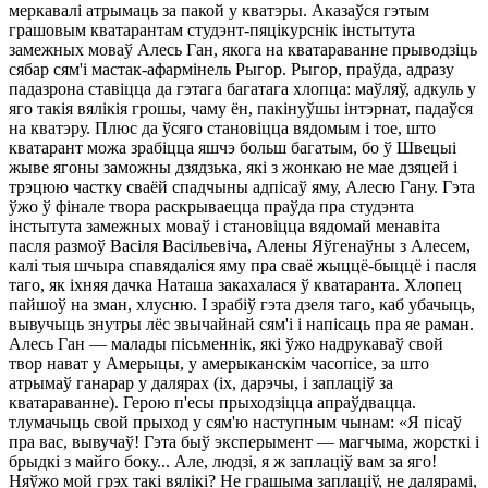
меркавалі атрымаць за пакой у кватэры. Аказаўся гэтым
грашовым кватарантам студэнт-пяцікурснік інстытута
замежных моваў Алесь Ган, якога на кватараванне прыводзіць
сябар сям'і мастак-афармінель Рыгор. Рыгор, праўда, адразу
падазрона ставіцца да гэтага багатага хлопца: маўляў, адкуль у
яго такія вялікія грошы, чаму ён, пакінуўшы інтэрнат, падаўся
на кватэру. Плюс да ўсяго становіцца вядомым і тое, што
кватарант можа зрабіцца яшчэ больш багатым, бо ў Швецыі
жыве ягоны заможны дзядзька, які з жонкаю не мае дзяцей і
трэцюю частку сваёй спадчыны адпісаў яму, Алесю Гану. Гэта
ўжо ў фінале твора раскрываецца праўда пра студэнта
інстытута замежных моваў і становіцца вядомай менавіта
пасля размоў Васіля Васільевіча, Алены Яўгенаўны з Алесем,
калі тыя шчыра спавядаліся яму пра сваё жыццё-быццё і пасля
таго, як іхняя дачка Наташа закахалася ў кватаранта. Хлопец
пайшоў на зман, хлусню. I зрабіў гэта дзеля таго, каб убачыць,
вывучыць знутры лёс звычайнай сям'і і напісаць пра яе раман.
Алесь Ган — малады пісьменнік, які ўжо надрукаваў свой
твор нават у Амерыцы, у амерыканскім часопісе, за што
атрымаў ганарар у далярах (іх, дарэчы, і заплаціў за
кватараванне). Герою п'есы прыходзіцца апраўдвацца.
тлумачыць свой прыход у сям'ю наступным чынам: «Я пісаў
пра вас, вывучаў! Гэта быў эксперымент — магчыма, жорсткі і
брыдкі з майго боку... Але, людзі, я ж заплаціў вам за яго!
Няўжо мой грэх такі вялікі? Не грашыма заплаціў, не далярамі,