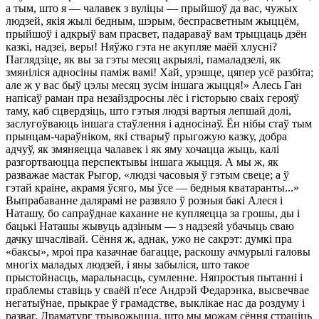
а тым, што я — чалавек з вуліцы — прыйшоў да вас, чужых
людзей, якія жылі бедным, шэрым, беспрасветным жыццём,
прыйшоў і адкрыў вам прасвет, падараваў вам трыццаць дзён
казкі, надзеі, веры! Няўжо гэта не акупляе маёй хлусні?
Паглядзіце, як вы за гэты месяц акрыялі, памаладзелі, як
змяніліся адносіны паміж вамі! Хай, урэшце, цяпер усё разбіта;
але ж у вас быў цэлы месяц зусім іншага жыцця!» Алесь Ган
напісаў раман пра незайздросны лёс і гісторыю сваіх герояў
таму, каб сцвердзіць, што гэтыя людзі вартыя лепшай долі,
заслугоўваюць іншага стаўлення і адносінаў. Ён нібы стаў тым
прынцам-чараўніком, які стварыў прыгожую казку, добра
адчуў, як змяняецца чалавек і як яму хочацца жыць, калі
разгортваюцца перспектывы іншага жыцця. А мы ж, як
разважае мастак Рыгор, «людзі часовыя ў гэтым свеце; а ў
гэтай краіне, акрамя ўсяго, мы ўсе — бедныя кватаранты...»
Выпрабаванне далярамі не развяло ў розныя бакі Алеся і
Наташу, бо сапраўднае каханне не купляецца за грошы, ды і
бацькі Наташы жывуць адзіным — з надзеяй убачыць сваю
дачку шчаслівай. Сёння ж, аднак, ужо не сакрэт: думкі пра
«баксы», мроі пра казачнае багацце, раскошу ачмурылі галовы
многіх маладых людзей, і яны забыліся, што такое
прыстойнасць, маральнасць, сумленне. Няпростыя пытанні і
праблемы ставіць у сваёй п'есе Андрэй Федарэнка, высвечвае
негатыўнае, прыкрае ў грамадстве, выклікае нас да роздуму і
разваг. Драматург трывожыцца, што мы можам сёння страціць