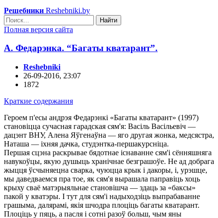
Решебники
Reshebniki.by
Найти
Полная версия сайта
А. Федарэнка. “Багаты кватарант”.
Reshebniki
26-09-2016, 23:07
1872
Краткие содержания
Героем п'есы андрэя Федарэнкі «Багаты кватарант» (1997)
становіцца сучасная гарадская сям'я: Васіль Васільевіч —
дацэнт ВНУ, Алена Яўгенаўна — яго другая жонка, медсястра,
Наташа — іхняя дачка, студэнтка-першакурсніца.
Першая сцэна раскрывае бядотнае існаванне сям'і сённяшняга
навукоўцы, якую душыць хранічнае безграшоўе. Не ад добрага
жыцця ўсчыняецна сварка, чуюцца крык і дакоры, і, урэшце,
мы даведваемся пра тое, як сям'я вырашала паправіць хоць
крыху сваё матэрыяльнае становішча — здаць за «баксы»
пакой у кватэры. I тут для сям'і надыходзіць выпрабаванне
грашыма, далярамі, якія шчодра плоціць багаты кватарант.
Плоціць у пяць, а пасля і сотні разоў больш, чым яны