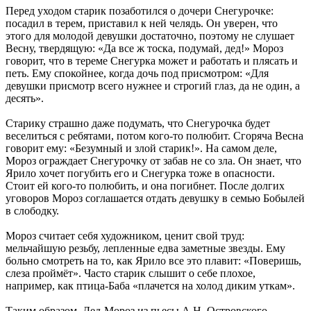
Перед уходом старик позаботился о дочери Снегурочке:
посадил в терем, приставил к ней челядь. Он уверен, что
этого для молодой девушки достаточно, поэтому не слушает
Весну, твердящую: «Да все ж тоска, подумай, дед!» Мороз
говорит, что в тереме Снегурка может и работать и плясать и
петь. Ему спокойнее, когда дочь под присмотром: «Для
девушки присмотр всего нужнее и строгий глаз, да не один, а
десять».
Старику страшно даже подумать, что Снегурочка будет
веселиться с ребятами, потом кого-то полюбит. Сгоряча Весна
говорит ему: «Безумный и злой старик!». На самом деле,
Мороз ограждает Снегурочку от забав не со зла. Он знает, что
Ярило хочет погубить его и Снегурка тоже в опасности.
Стоит ей кого-то полюбить, и она погибнет. После долгих
уговоров Мороз соглашается отдать девушку в семью Бобылей
в слободку.
Мороз считает себя художником, ценит свой труд:
мельчайшую резьбу, лепленные едва заметные звезды. Ему
больно смотреть на то, как Ярило все это плавит: «Поверишь,
слеза проймёт». Часто старик слышит о себе плохое,
например, как птица-Баба «плачется на холод диким уткам».
Таким образом, Дед-Мороз из пьесы А.Н. Островского