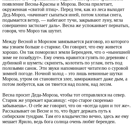
появление Весны-Красны и Мороза. Весна прилетает,
окруженная «свитой птиц». Перед тем, как из леса выходит
Дед-Мороз, «начинает сыпаться иней, потом хлопья снега,
подымается ветер, — набегают тучи, закрывают луну, мгла
совершенно застилает даль». Весна же успокаивает пернатых,
говоря, что Мороз так шутит.
Между Весной и Морозом завязывается разговор, из которого
мы узнаем больше о старике. Он говорит, что ему живется
хорошо. Он так поморозил земли Берендеев, что о «нынешней
зиме не позабудут». Ему очень нравится гулять по деревням с
дубинкой и шуметь: скрипеть, колотить по углам, петь под
полозьями санок. Эти звуки напоминают читателю о суровой
зимней погоде. Ночной холод – это лишь невинные шутки
Мороза, утром он становится злее, замораживает даже дым, а
потом любуется, как он тянется над полем, над лесом.
Весна просит Деда-Мороза, чтобы тот отправлялся на север.
Старик же упрекает красавицу: «про старое скоренько
забываешь». О себе же говорит, что он «всегда один и тот же».
Рассказывает он Весне и то, что будет держать путь к
сибирским тундрам. Там его владычество вечно, здесь же ему
мешает Ярило, ведь бога солнца очень любят берендеи.