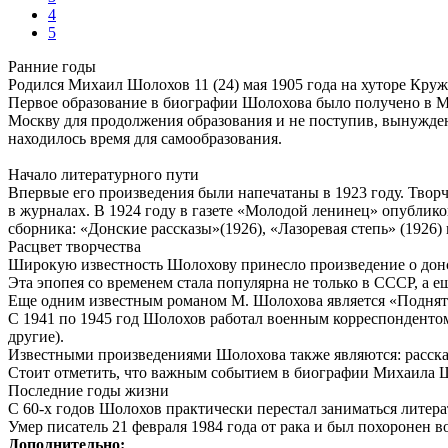
4
5
Ранние годы
Родился Михаил Шолохов 11 (24) мая 1905 года на хуторе Круж
Первое образование в биографии Шолохова было получено в Мо
Москву для продолжения образования и не поступив, вынужде
находилось время для самообразования.
Начало литературного пути
Впервые его произведения были напечатаны в 1923 году. Творч
в журналах. В 1924 году в газете «Молодой ленинец» опублико
сборника: «Донские рассказы»(1926), «Лазоревая степь» (1926) 
Расцвет творчества
Широкую известность Шолохову принесло произведение о донс
Эта эпопея со временем стала популярна не только в СССР, а е
Еще одним известным романом М. Шолохова является «Поднятая
С 1941 по 1945 год Шолохов работал военным корреспондентом.
другие).
Известными произведениями Шолохова также являются: рассказ
Стоит отметить, что важным событием в биографии Михаила Ш
Последние годы жизни
С 60-х годов Шолохов практически перестал заниматься литера
Умер писатель 21 февраля 1984 года от рака и был похоронен в
Дополнительно: