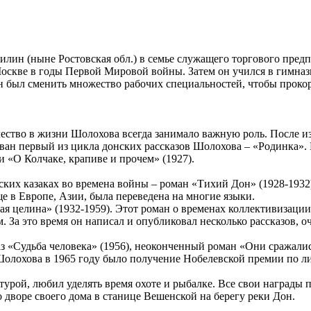
илин (ныне Ростовская обл.) в семье служащего торгового предп
скве в годы Первой Мировой войны. Затем он учился в гимнази
н был сменить множество рабочих специальностей, чтобы проко
ество в жизни Шолохова всегда занимало важную роль. После из
ван первый из цикла донских рассказов Шолохова – «Родинка». 
и «О Колчаке, крапиве и прочем» (1927).
ких казаках во времена войны – роман «Тихий Дон» (1928-1932
ще в Европе, Азии, была переведена на многие языки.
 целина» (1932-1959). Этот роман о временах коллективизации
 За это время он написал и опубликовал несколько рассказов, оч
 «Судьба человека» (1956), неоконченный роман «Они сражалис
олохова в 1965 году было получение Нобелевской премии по ли
турой, любил уделять время охоте и рыбалке. Все свои награды 
о дворе своего дома в станице Вешенской на берегу реки Дон.