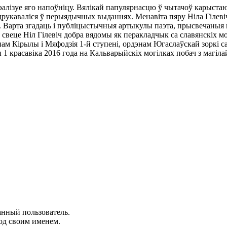
рэалізуе яго напоўніцу. Вялікай папулярнасцю ў чытачоў карыста
мі, друкаваліся ў перыядычных выданнях. Менавіта пяру Ніла Гіл
. Варта згадаць і публіцыстычныя артыкулы паэта, прысвечаныя 
веце Ніл Гілевіч добра вядомы як перакладчык са славянскіх моў
м Кірылы і Мяфодзія 1-й ступені, ордэнам Югаслаўскай зоркі са
1 красавіка 2016 года на Кальварыйскіх могілках побач з магіла
анный пользователь.
од своим именем.