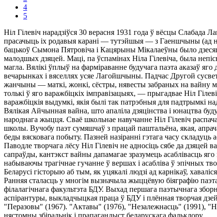
4
5
Ніл Гілевіч нарадзіўся 30 верасня 1931 года ў вёсцы Слабада Ла
прасачыць іх родавыя карані — тутэйшыя — з Гаеншчыны (ад на
бацькоў Сымона Пятровіча і Кацярыны Мікалаеўны было дзесяць 
малодшых дзяцей. Маці, па ўспамінах Ніла Гілевіча, была непісь
магла. Вялікі ўплыў на фарміраванне будучага паэта аказаў яго 
вечарынках і вяселлях усяе Лагойшчыны. Падчас Другой сусветн
жанчыны — маткі, жонкі, сёстры, нявесты забраных на вайну м
толькі ў яго варажбіцкіх імправізацыях, — прыгадвае Ніл Гілев
варажбіцкія выдумкі, якія былі так патрэбныя для падтрымкі на
Вялікая Айчынная вайна, што апаліла дзяцінства і юнацтва буду
народнага жыцця. Сваё школьнае навучанне Ніл Гілевіч распач
школы. Вучобу паэт сумяшчаў з працай паштальёна, якая, апрач
беды вясковага побыту. Пазней назіранні гэтага часу складуць 
Паводле творчага лёсу Ніл Гілевіч не адносіць сябе да дзяцей
сапраўды, кантэкст вайны дапамагае зразумець асаблівасць яго 
набываючы трагічнае гучанне ў вершах і асабліва ў эпічных тво
Беларусі гісторыю аб тым, як уцякалі людзі ад карнікаў, хавалі
Ранняя сталасць у многім вызначыла жыццёвую біяграфію паэта,
філалагічнага факультэта БДУ. Выхад першага паэтычнага зборні
аспірантуры, выкладчыцкая праца ў БДУ і плённая творчая дзейн
"Перазовы" (1967). "Актавы" (1976), "Незалежнасць" (1991), "Н
нястомны збіральнік і прапагандыст беларускага фальклору.