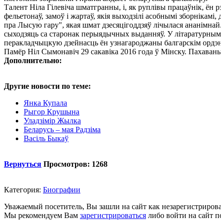
Талент Ніла Гілевіча шматгранны, і, як руплівы працаўнік, ён 
фельетонаў, замоў і жартаў, якія выходзілі асобнымі зборніка
пра Лысую гару", якая шмат дзесяцігоддзяў лічылася ананімнай
сыходзяць са старонак перыядычных выданняў. У літаратурным с
перакладчыцкую дзейнасць ён узнагароджаны балгарскім ордэна
Памёр Ніл Сымонавіч 29 сакавіка 2016 года ў Мінску. Пахаваны 
Дополнительно:
Другие новости по теме:
Янка Купала
Рыгор Крушына
Уладзімір Жылка
Беларусь – мая Радзiма
Васіль Быкаў
Вернуться
Просмотров: 1268
Категория:
Биографии
Уважаемый посетитель, Вы зашли на сайт как незарегистриров
Мы рекомендуем Вам
зарегистрироваться
либо войти на сайт п