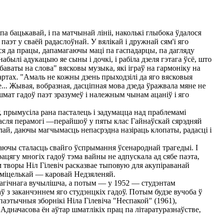
па бацькавай, і па матчынай лініі, наколькі глыбока ўдалося
эт у сваёй радаслоўнай. У вялікай і дружнай сям'і яго
ся да працы, дапамагаючы маці па гаспадарцы, па дагляду
абылі адукацыю яе сыны і дочкі, і рабіла дзеля гэтага ўсё, што
баваты на слова" вясковы музыка, які іграў на гармоніку на
ртах. "Амаль не кожны дзень прыходзілі да яго вясковыя
.. Жывая, вобразная, дасціпная мова дзеда ўражвала мяне не
 шмат гадоў паэт зразумеў і належным чынам ацаніў і яго
, прымусіла рана пасталець і задумацца над праблемамі
пасля перамогі —перайшоў у пяты клас Гайнаўскай сярэдняй
ай, даючы магчымасць непасрэдна назіраць клопаты, радасці і
ваючы сталасць свайго ўспрымання ўсенароднай трагедыі. I
рацягу многіх гадоў тэма вайны не адпускала ад сябе паэта,
м творы Ніл Гілевіч расказвае тыповую для акупіраванай
карміцелькай — каровай Недзяленяй.
гагічнага вучылішча, а потым — у 1952 — студэнтам
ў з заканчэннем яго студэнцкіх гадоў. Потым будзе вучоба ў
паэтычныя зборнікі Ніла Гілевіча "Неспакой" (1961),
 Адначасова ён аўтар шматлікіх прац па літаратуразнаўстве,