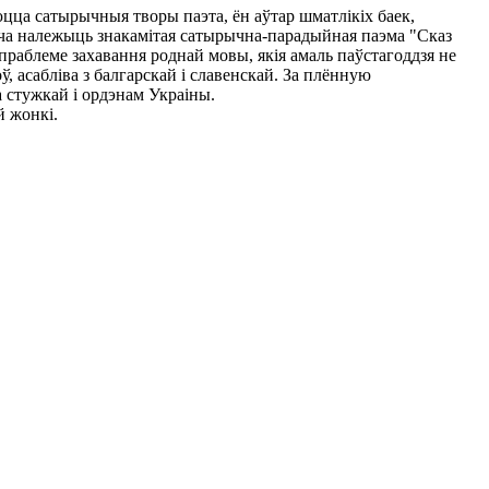
юцца сатырычныя творы паэта, ён аўтар шматлікіх баек,
евіча належыць знакамітая сатырычна-парадыйная паэма "Сказ
праблеме захавання роднай мовы, якія амаль паўстагоддзя не
, асабліва з балгарскай і славенскай. За плённую
 стужкай і ордэнам Украіны.
й жонкі.