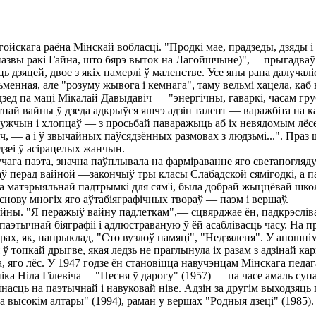
гойскага раёна Мінскай вобласці. "Продкі мае, прадзеды, дзяды і 
звы ракі Гайна, што бярэ выток на Лагойшчыне)", —прыгадваў па
дзяцей, двое з якіх памерлі ў маленстве. Усе яны рана далучалі
менная, але "розуму жывога і кемнага", таму вельмі хацела, каб н
дзед па маці Мікалай Давыдавіч — "энергічны, гаваркі, часам гру
ай вайны ў дзеда адкрыўся яшчэ адзін талент — варажбіта на ка
ужчын і хлопцаў — з просьбай паваражыць аб іх невядомым лёсе.
іч, — а і ў звычайных паўсядзённых размовах з людзьмі...". Праз
дзеі ў асірацелых жанчын.
чага паэта, значна паўплывала на фарміраванне яго светапогляду
аў перад вайной —закончыў тры класы Слабадской сямігодкі, а 
а матэрыяльнай падтрымкі для сям'і, была добрай жыццёвай школ
аснову многіх яго аўтабіяграфічных твораў — паэм і вершаў.
 вайны. "Я перажыў вайну падлеткам",— сцвярджае ён, падкрэслі
паэтычнай біяграфіі і адлюстраваную ў ёй асаблівасць часу. На п
рах, як, напрыклад, "Сто вузлоў памяці", "Недзяленя". У апошні
ся ў топкай дрыгве, якая ледзь не праглынула іх разам з адзінай 
 яго лёс. У 1947 годзе ён становіцца навучэнцам Мінскага педа
ка Ніла Гілевіча —"Песня ў дарогу" (1957) — па часе амаль супа
асць на паэтычнай і навуковай ніве. Адзін за другім выходзяць 
а высокім алтары" (1994), раман у вершах "Родныя дзеці" (1985).