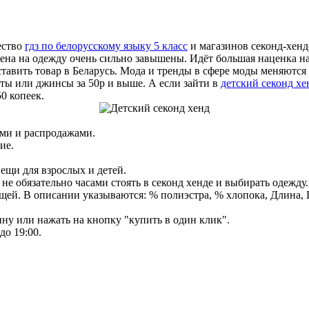
ество
гдз по белорусскому языку 5 класс
и магазинов секонд-хендо
цена на одежду очень сильно завышены. Идёт большая наценка на
тавить товар в Беларусь. Мода и тренды в сфере моды меняются
ты или джинсы за 50р и выше. А если зайти в
детский секонд хе
0 копеек.
ями и распродажами.
ие.
вещи для взрослых и детей.
е обязательно часами стоять в секонд хенде и выбирать одежду.
щей. В описании указываются: % полиэстра, % хлопока, Длина, 
зину или нажать на кнопку "купить в один клик".
до 19:00.