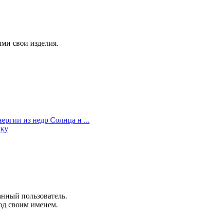
ми свои изделия.
ргии из недр Солнца н ...
ыку
анный пользователь.
од своим именем.