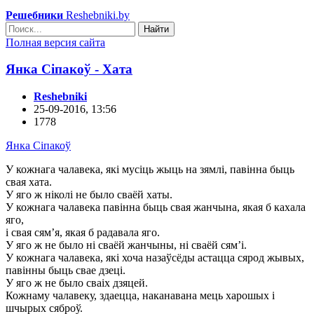
Решебники
Reshebniki.by
Найти
Полная версия сайта
Янка Сіпакоў - Хата
Reshebniki
25-09-2016, 13:56
1778
Янка Сіпакоў
У кожнага чалавека, які мусіць жыць на зямлі, павінна быць
свая хата.
У яго ж ніколі не было сваёй хаты.
У кожнага чалавека павінна быць свая жанчына, якая б кахала
яго,
і свая сям’я, якая б радавала яго.
У яго ж не было ні сваёй жанчыны, ні сваёй сям’і.
У кожнага чалавека, які хоча назаўсёды астацца сярод жывых,
павінны быць свае дзеці.
У яго ж не было сваіх дзяцей.
Кожнаму чалавеку, здаецца, наканавана мець харошых і
шчырых сяброў.