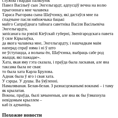
службы гвардыі палкоўнік
Павел Васільеў сын Энгельгардт, адпусціў вечна на волю
прыгоннага мне чалавека
Тараса Рыгорава сына Шаўчэнку, які дастаўся мне па
спадчыне пасля нябожчыка бацькі
майго Сапраўднага тайнага саветніка Васіля Васільевіча
Энгельгардта,
запісанага па рэвізіі Кіеўскай губерні, Звенігародскага павета
ў сяле Кірылаўка,
да якога чалавека мне, Энгельгардту, і нашчадкам маім
наперад спраў няма і ні ў што
не ўступацца, а вольны ён, Шаўчэнка, выбраць сабе род
жыцця, які пажадае».
Хата, якая яму гэта сказала, і праўда была ласкавая, але яна
таксама была не свая:
то была хата Карла Брулова.
Аднак была ў яго і свая хата.
У сэрцы. У душы. Ва ўяўленні.
Намаляваная. Белая-белая. З разнасцежанымі вокнамі – і таму
як крылатая.
Вокны, праўда, былі зачыненыя, але яна як бы ўзмахнула
невідомым крыллем –
каб іх адчыніць.
Похожие новости