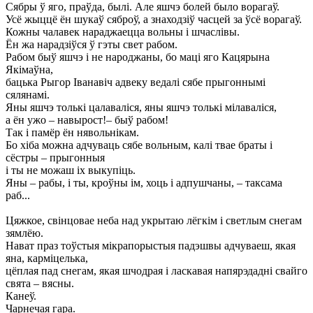
Сябры ў яго, праўда, былі. Але яшчэ болей было ворагаў.
Усё жыццё ён шукаў сяброў, а знаходзіў часцей за ўсё ворагаў.
Кожны чалавек нараджаецца вольны і шчаслівы.
Ён жа нарадзіўся ў гэты свет рабом.
Рабом быў яшчэ і не народжаны, бо маці яго Кацярына
Якімаўна,
бацька Рыгор Іванавіч адвеку ведалі сябе прыгоннымі
сялянамі.
Яны яшчэ толькі цалаваліся, яны яшчэ толькі мілаваліся,
а ён ужо – навырост!– быў рабом!
Так і памёр ён нявольнікам.
Бо хіба можна адчуваць сябе вольным, калі твае браты і
сёстры – прыгонныя
і ты не можаш іх выкупіць.
Яны – рабы, і ты, кроўны ім, хоць і адпушчаны, – таксама
раб...
Цяжкое, свінцовае неба над укрытаю лёгкім і светлым снегам
зямлёю.
Нават праз тоўстыя мікрапорыстыя падэшвы адчуваеш, якая
яна, карміцелька,
цёплая пад снегам, якая шчодрая і ласкавая напярэдадні свайго
свята – вясны.
Канеў.
Чарнечая гара.