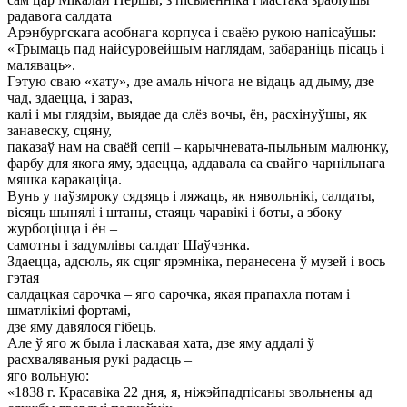
радавога салдата
Арэнбургскага асобнага корпуса і сваёю рукою напісаўшы:
«Трымаць пад найсуровейшым наглядам, забараніць пісаць і
маляваць».
Гэтую сваю «хату», дзе амаль нічога не відаць ад дыму, дзе
чад, здаецца, і зараз,
калі і мы глядзім, выядае да слёз вочы, ён, расхінуўшы, як
занавеску, сцяну,
паказаў нам на сваёй сепіі – карычневата-пыльным малюнку,
фарбу для якога яму, здаецца, аддавала са свайго чарнільнага
мяшка каракаціца.
Вунь у паўзмроку сядзяць і ляжаць, як нявольнікі, салдаты,
вісяць шынялі і штаны, стаяць чаравікі і боты, а збоку
журбоціцца і ён –
самотны і задумлівы салдат Шаўчэнка.
Здаецца, адсюль, як сцяг ярэмніка, перанесена ў музей і вось
гэтая
салдацкая сарочка – яго сарочка, якая прапахла потам і
шматлікімі фортамі,
дзе яму давялося гібець.
Але ў яго ж была і ласкавая хата, дзе яму аддалі ў
расхваляваныя рукі радасць –
яго вольную:
«1838 г. Красавіка 22 дня, я, ніжэйпадпісаны звольнены ад