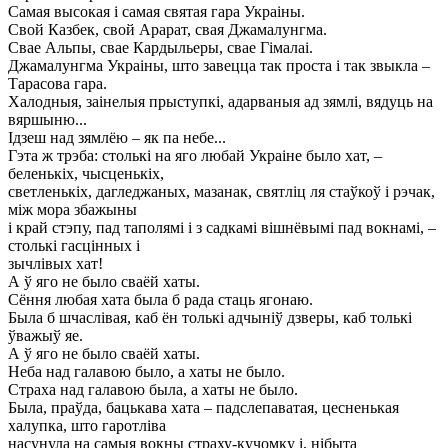
Самая высокая і самая святая гара Украіны.
Свой Казбек, свой Арарат, свая Джамалунгма.
Свае Альпы, свае Кардыльеры, свае Гімалаі.
Джамалунгма Украіны, што завецца так проста і так звыкла –
Тарасова гара.
Халодныя, заінелыя прыступкі, адарваныя ад зямлі, вядуць на
вяршыню...
Ідзеш над зямлёю – як па небе...
Гэта ж трэба: столькі на яго любай Украіне было хат, –
беленькіх, чысценькіх,
светленькіх, дагледжаных, мазанак, святліц ля стаўкоў і рэчак,
між мора збажыны
і край стэпу, пад таполямі і з садкамі вішнёвымі пад вокнамі, –
столькі гасцінных і
зычлівых хат!
А ў яго не было сваёй хаты.
Сёння любая хата была б рада стаць ягонаю.
Была б шчаслівая, каб ён толькі адчыніў дзверы, каб толькі
ўважыў яе.
А ў яго не было сваёй хаты.
Неба над галавою было, а хаты не было.
Страха над галавою была, а хаты не было.
Была, праўда, бацькава хата – падслепаватая, цесненькая
халупка, што гаротліва
насунула на самыя вокны страху-кучомку і, нібыта