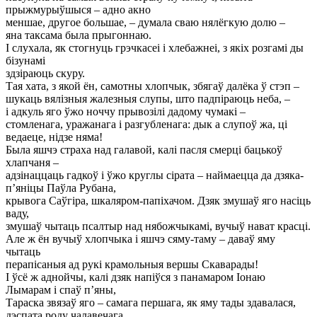
прыжмурыўшыся – адно акно
меншае, другое большае, – думала сваю нялёгкую долю –
яна таксама была прыгоннаю.
I слухала, як стогнуць грэчкасеі і хлебажнеі, з якіх розгамі ды
бізунамі
здзіраюць скуру.
Тая хата, з якой ён, самотны хлопчык, збягаў далёка ў стэп –
шукаць вялізныя жалезныя слупы, што падпіраюць неба, –
і адкуль яго ўжо ноччу прывозілі дадому чумакі –
стомленага, уражанага і разгубленага: дык а слупоў жа, ці
ведаеце, нідзе няма!
Была яшчэ страха над галавой, калі пасля смерці бацькоў
хлапчаня –
адзінаццаць гадкоў і ўжо круглы сірата – наймаецца да дзяка-
п’яніцы Паўла Рубана,
крывога Саўгіра, шкаляром-папіхачом. Дзяк змушаў яго насіць
ваду,
змушаў чытаць псалтыр над нябожчыкамі, вучыў нават красці.
Але ж ён вучыў хлопчыка і яшчэ сяму-таму – даваў яму
чытаць
перапісаныя ад рукі крамольныя вершы Скаварады!
I ўсё ж аднойчы, калі дзяк напіўся з панамаром Іонаю
Лымарам і спаў п’яны,
Тараска звязаў яго – самага першага, як яму тады здавалася,
дэспата роду чалавечага,